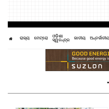
ଓଡ଼ିଶା
ରାଜ୍ୟ
ମେଟ୍ରୋ
ଜାତୀୟ
ଅନ୍ତର୍ଜାତୀ
ସ୍ୱତନ୍ତ୍ର