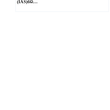
(IAS)ରେ…