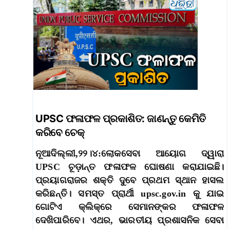
UPSC ଫଳାଫଳ ପ୍ରକାଶିତ: ଜାଣନ୍ତୁ କେମିତି
କରିବେ ଚେକ୍‌
ନୂଆଦିଲ୍ଲୀ,୨୨।୪:ଲୋକସେବା ଆୟୋଗ ଦ୍ୱାରା
UPSC ଚୂଡ଼ାନ୍ତ ଫଳାଫଳ ଘୋଷଣା କରାଯାଇଛି।
ପ୍ରୟାଗରାଜର ଶକ୍ତି ଦୁବେ ପ୍ରଥମ ସ୍ଥାନ ହାସଲ
କରିଛନ୍ତି। ସମସ୍ତ ପ୍ରାର୍ଥୀ upsc.gov.in କୁ ଯାଇ
ଗୋଟିଏ କ୍ଲିକ୍‌ରେ ସେମାନଙ୍କର ଫଳାଫଳ
ଦେଖିପାରିବେ। ଏଥର, ଭାରତୀୟ ପ୍ରଶାସନିକ ସେବା