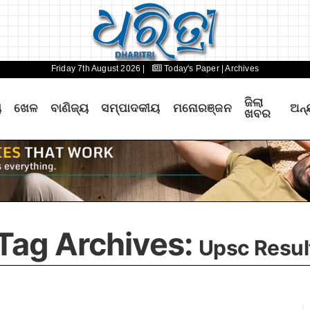
Friday 7th August 2026 |
Today's Paper
| Archives
ଜିଲା
ୟ
ଖେଳ
ବାଣିଜ୍ୟ
ସମ୍ପାଦକୀୟ
ମନୋରଞ୍ଜନ
ଅନ୍
ଖବର
Tag Archives:
Upsc Resul