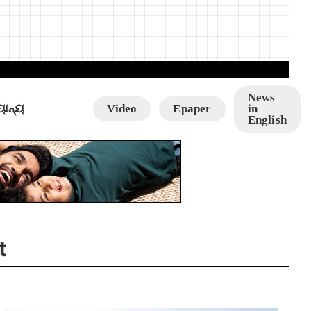
News
ୟାନ୍ୟ
Video
Epaper
in
English
t