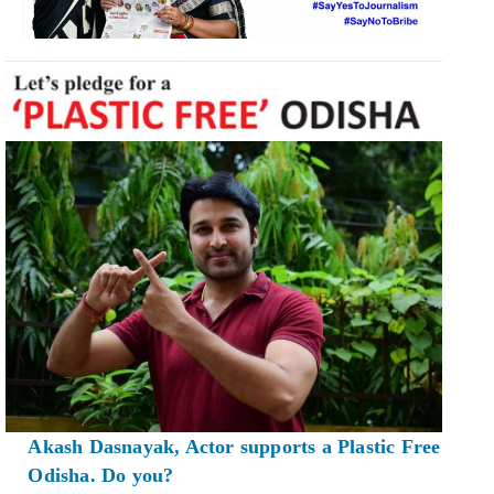
Akash Dasnayak, Actor supports a Plastic Free
Odisha. Do you?