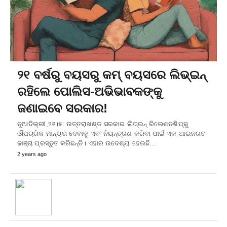
୨୧ ବର୍ଷରୁ ବୟସରୁ କମ୍‌ ବୟସରେ ଲିଭ୍‌ଇନ୍‌
ରହିଲେ ପୋଲିସ-ଅଭିଭାବକଙ୍କୁ
ଜଣାଇବେ ସରକାର!
ନୂଆଦିଲ୍ଲୀ,୨୬।୫: ଉତ୍ତରାଖଣ୍ଡ ସରକାର ଲିଭ୍‌ଇନ୍‌ ରିଲେଶନଶିପ୍‌କୁ
ଔପଚାରିକ ମାନ୍ୟତା ଦେବାକୁ ଏବଂ ନିୟନ୍ତ୍ରଣ କରିବା ପାଇଁ ଏକ ଆଇନଗତ
ଢାଞ୍ଚା ପ୍ରସ୍ତୁତ କରିଛନ୍ତି। ଏହାର ଉଦେଶ୍ୟ ହେଉଛି…
2 years ago