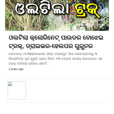
ଓଲଟିଲା କ୍ଲୋରିନେଟ୍‌ ପାଉଡର ବୋଝେଇ
ଟ୍ରକ୍‌, ଡ୍ରାଇଭର-ହେଲପର ଗୁରୁତର
କୋଟପାଡ଼,୧୧ା୩(ରାଜଶେଖର ରାଓ): କୋରାପୁଟ ଜିଲା କୋଟପାଡ଼ଠାରୁ ୩
କିଲୋମିଟର ଦୂର କୁହୁଡ଼ି ଗ୍ରାମ ନିକଟ ୬୩ ନମ୍ବର ଜାତୀୟ ରାଜପଥରେ ଏକ
ଟ୍ରକ୍‌ ରବିବାର ରାତିରେ ଓଲଟି…
2 years ago