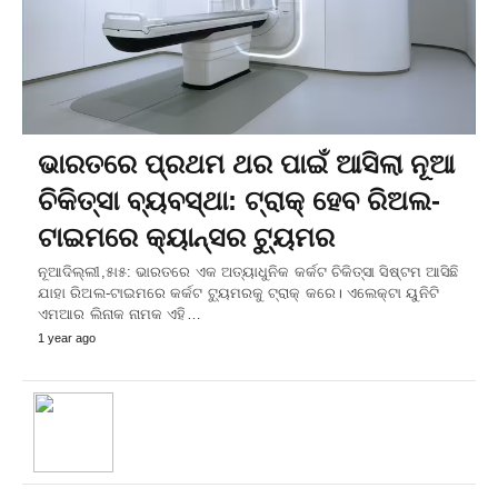
ଭାରତରେ ପ୍ରଥମ ଥର ପାଇଁ ଆସିଲା ନୂଆ
ଚିକିତ୍ସା ବ୍ୟବସ୍ଥା: ଟ୍ରାକ୍ ହେବ ରିଅଲ-
ଟାଇମରେ କ୍ୟାନ୍ସର ଟ୍ୟୁମର
ନୂଆଦିଲ୍ଲୀ,୫ା୫: ଭାରତରେ ଏକ ଅତ୍ୟାଧୁନିକ କର୍କଟ ଚିକିତ୍ସା ସିଷ୍ଟମ ଆସିଛି
ଯାହା ରିଅଲ-ଟାଇମରେ କର୍କଟ ଟ୍ୟୁମରକୁ ଟ୍ରାକ୍ କରେ। ଏଲେକ୍ଟା ୟୁନିଟି
ଏମଆର ଲିନାକ ନାମକ ଏହି…
1 year ago