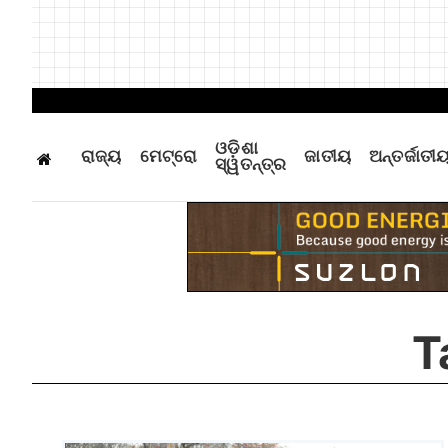
ଓଡ଼ିଶା
ରାଜ୍ୟ
ମେଟ୍ରୋ
ଜାତୀୟ
ଅନ୍ତର୍ଜାତୀ
ସ୍ୱତନ୍ତ୍ର
T