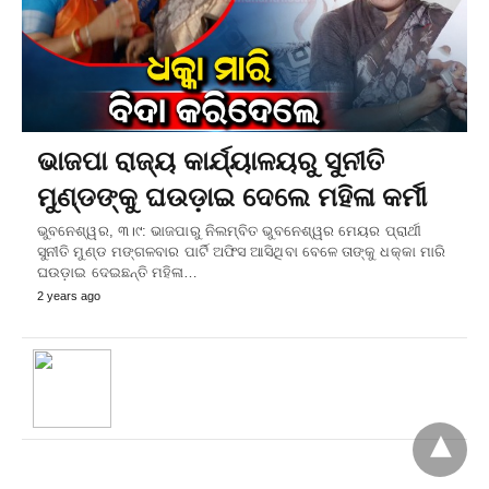
ଭାଜପା ରାଜ୍ୟ କାର୍ଯ୍ୟାଳୟରୁ ସୁନୀତି
ମୁଣ୍ଡଙ୍କୁ ଘଉଡ଼ାଇ ଦେଲେ ମହିଳା କର୍ମୀ
ଭୁବନେଶ୍ୱର, ୩।୯: ଭାଜପାରୁ ନିଲମ୍ବିତ ଭୁବନେଶ୍ୱର ମେୟର ପ୍ରାର୍ଥୀ
ସୁନୀତି ମୁଣ୍ଡ ମଙ୍ଗଳବାର ପାର୍ଟି ଅଫିସ ଆସିଥିବା ବେଳେ ତାଙ୍କୁ ଧକ୍କା ମାରି
ଘଉଡ଼ାଇ ଦେଇଛନ୍ତି ମହିଳା…
2 years ago