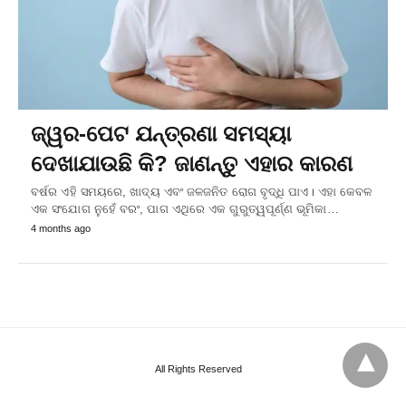
ଜ୍ୱର-ପେଟ ଯନ୍ତ୍ରଣା ସମସ୍ୟା
ଦେଖାଯାଉଛି କି? ଜାଣନ୍ତୁ ଏହାର କାରଣ
ବର୍ଷର ଏହି ସମୟରେ, ଖାଦ୍ୟ ଏବଂ ଜଳଜନିତ ରୋଗ ବୃଦ୍ଧି ପାଏ। ଏହା କେବଳ
ଏକ ସଂଯୋଗ ନୁହେଁ ବରଂ, ପାଗ ଏଥିରେ ଏକ ଗୁରୁତ୍ୱପୂର୍ଣ୍ଣ ଭୂମିକା…
4 months ago
All Rights Reserved