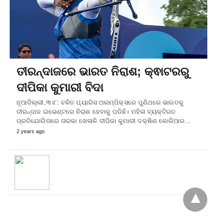
ତୀରନ୍ଦାଜରେ ଭାରତ ନିରାଶ; କ୍ଵାଟରରୁ
ଦୀପିକା କୁମାରୀ ବିଦା
ନୂଆଦିଲ୍ଲୀ,୩।୮: ଚଳିତ ପ୍ୟାରିସ ଅଲମ୍ପିକ୍ସରେ ପୁଣିଥରେ ଭାରତକୁ
ତୀରନ୍ଦାଜ ଇଭେଣ୍ଟରେ ନିରାଶ ହେବାକୁ ପଡିଛି। ମହିଳା ବ୍ୟକ୍ତିଗତ
ପ୍ରତିଯୋଗିତାରେ ତାରକା ଖେଳାଳି ଦୀପିକା କୁମାରୀ ଦକ୍ଷିଣ କୋରିଆର…
2 years ago