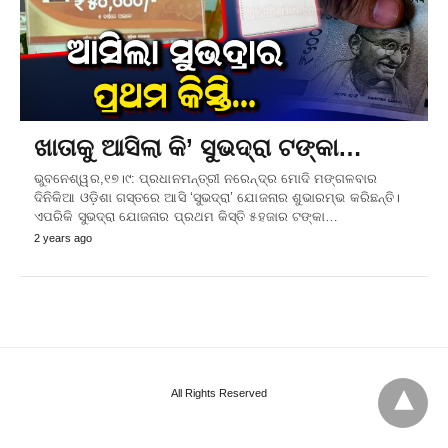
ଖାତାକୁ ଆସିଲା କି’ ସୁଭଦ୍ରା ଟଙ୍କା…
ଭୁବନେଶ୍ୱର,୧୭।୯: ପ୍ରଧାନମନ୍ତ୍ରୀ ନରେନ୍ଦ୍ର ମୋଦି ମଙ୍ଗଳବାର
ଦିନିକିଆ ଓଡ଼ିଶା ଗସ୍ତରେ ଆସି ‘ସୁଭଦ୍ରା’ ଯୋଜନାର ଶୁଭାରମ୍ଭ କରିଛନ୍ତି।
ଏପରିକି ସୁଭଦ୍ରା ଯୋଜନାର ପ୍ରଥମ କିସ୍ତି ୫ହଜାର ଟଙ୍କା…
2 years ago
All Rights Reserved