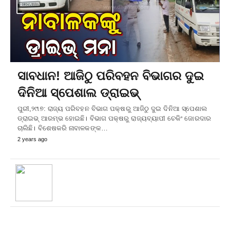
ସାବଧାନ! ଆଜିଠୁ ପରିବହନ ବିଭାଗର ଦୁଇ
ଦିନିଆ ସ୍ପେଶାଲ ଡ୍ରାଇଭ୍
ପୁରୀ,୨୯ା୭: ରାଜ୍ୟ ପରିବହନ ବିଭାଗ ପକ୍ଷରୁ ଆଜିଠୁ ଦୁଇ ଦିନିଆ ସ୍ପେଶାଲ
ଡ୍ରାଇଭ୍ ଆରମ୍ଭ ହୋଇଛି। ବିଭାଗ ପକ୍ଷରୁ ରାଜ୍ୟବ୍ୟାପୀ ଚେକିଂ ଜୋରଦାର
ଚାଲିଛି। ବିଶେଷକରି ନାବାଳକଙ୍କ…
2 years ago