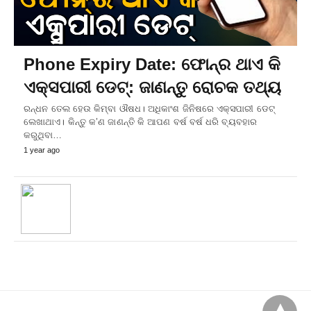
Phone Expiry Date: ଫୋନ୍‌ର ଥାଏ କି
ଏକ୍ସପାରୀ ଡେଟ୍‌: ଜାଣନ୍ତୁ ରୋଚକ ତଥ୍ୟ
ରନ୍ଧନ ତେଲ ହେଉ କିମ୍ବା ଔଷଧ। ଅଧିକାଂଶ ଜିନିଷରେ ଏକ୍ସପାରୀ ଡେଟ୍‌
ଲେଖାଥାଏ। କିନ୍ତୁ କ’ଣ ଜାଣନ୍ତି କି ଆପଣ ବର୍ଷ ବର୍ଷ ଧରି ବ୍ୟବହାର
କରୁଥିବା…
1 year ago