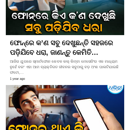
ଫୋନ୍‌ରେ କ’ଣ ସବୁ ଦେଖୁଛନ୍ତି ସହଜରେ
ପଡ଼ିଯିବେ ଧରା, ଜାଣନ୍ତୁ କେମିତି…
ଆଜିର ଯୁଗରେ ସ୍ମାର୍ଟଫୋନ କେବଳ କଲ୍‌ କିମ୍ବା ମେସେଜିଂର ଏକ ମାଧ୍ୟମ
ନୁହେଁ ବରଂ ଏହା ଆମ ବ୍ୟକ୍ତିଗତ ଜୀବନର ସବୁଠାରୁ ବଡ଼ ଅଂଶ ପାଲଟିଯାଇଛି
ଫଟୋ,…
1 year ago