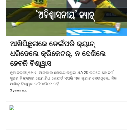
ଆଖିପିଛୁଳାକେ ଡେଇଁପଡି କ୍ୟାଚ୍‌
ଧରିଦେଲେ କ୍ରିକେଟର୍‌, ନ ଦେଖିଲେ
ହେବନି ବିଶ୍ୱାସ
ନୂଆଦିଲ୍ଲୀ,୧୬।୧: ଆଜିକାଲି ଖେଳାଯାଉଥିବା SA 20 ଲିଗରେ ଜୋବର୍ଗ
ସୁପର କିଙ୍ଗ୍ସର ରୋମାରିଓ ଶେଫର୍ଡ ଏପରି ଏକ କ୍ୟାଚ ନେଇଥିଲେ, ନିଜ
ଆଖିକୁ ବିଶ୍ୱାସ କରିପାରିବେ ନାହିଁ।…
3 years ago