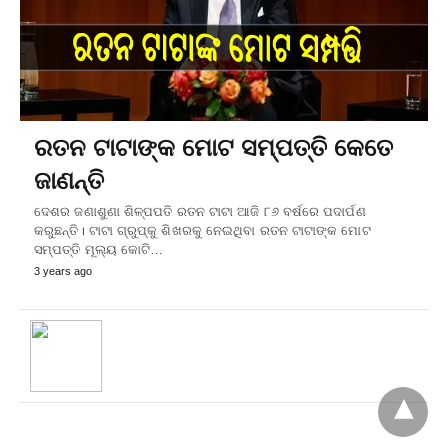
ରତନ ଟାଟାଙ୍କ ମୋଟ ସମ୍ପତ୍ତି କେତେ
ଜାଣନ୍ତି
ଦେଶର ଜଣାଶୁଣା ଶିଳ୍ପପତି ରତନ ଟାଟା ଆଜି ୮୬ ବର୍ଷରେ ପଦାର୍ପଣ
କରୁଛନ୍ତି। ଟାଟା ଗ୍ରୁପ୍‌କୁ ଶିଖରକୁ ନେଇଥିବା ରତନ ଟାଟାଙ୍କ ମୋଟ
ସମ୍ପତ୍ତି ମୂଲ୍ୟ କୋଟି…
3 years ago