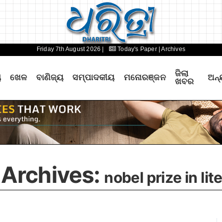
Friday 7th August 2026 |
Today's Paper
| Archives
ଜିଲା
ୟ
ଖେଳ
ବାଣିଜ୍ୟ
ସମ୍ପାଦକୀୟ
ମନୋରଞ୍ଜନ
ଅନ୍
ଖବର
 Archives:
nobel prize in lit