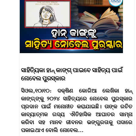
ସାହିତି୍ୟକା ହାନ୍‌ କାଙ୍ଗ୍‌ ପାଇବେ ସାହିତ୍ୟ ପାଇଁ
ନୋବେଲ ପୁରସ୍କାର
ସିଓଲ,୧୦ା୧୦: ଦକ୍ଷିଣ କୋରିଆ ଲେଖିକା ହାନ୍‌
କାଙ୍ଗ୍‌ଙ୍କୁ ୨୦୨୪ ସାହିତ୍ୟରେ ନୋବେଲ ପୁରସ୍କାର
ପ୍ରଦାନ ପାଇଁ ମନୋନୀତ କରାଯାଇଛି। ତାଙ୍କ ରଚିତ
କାବ୍ୟାତ୍ମକ ଗଦ୍ୟ ଐତିହାସିକ ଆଘାତର ସାମ୍‌ନା
କରିବା ସହ ମାନବ ଜୀବନର ଭଙ୍ଗୁରତାକୁ ପଦାରେ
ପକାଇଥାଏ ବୋଲି ନୋବେଲ…