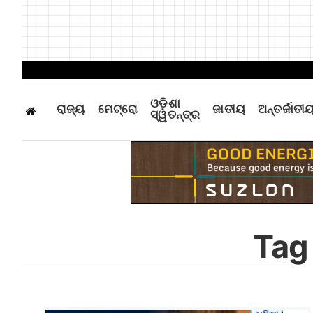
ଓଡ଼ିଶା
ରାଜ୍ୟ
ମେଟ୍ରୋ
ଜାତୀୟ
ଅନ୍ତର୍ଜାତୀ
ସ୍ୱତନ୍ତ୍ର
Tag