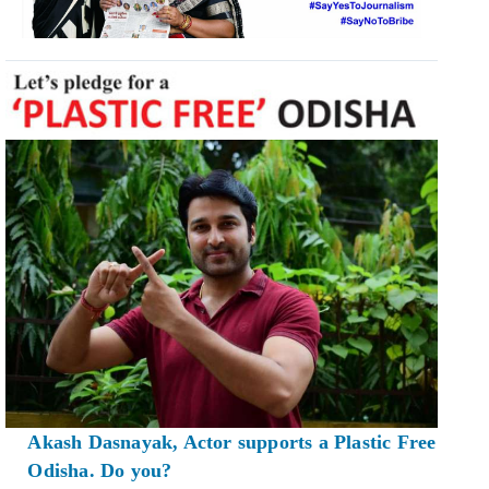
Akash Dasnayak, Actor supports a Plastic Free
Odisha. Do you?