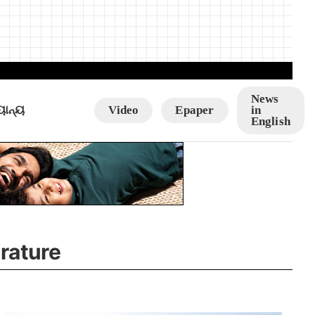
News
ୟାନ୍ୟ
Video
Epaper
in
English
erature