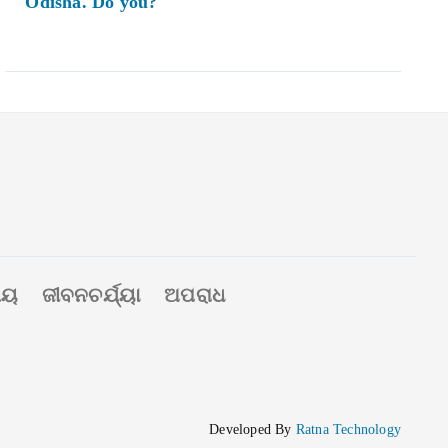
Odisha. Do you?
ୀୟ
ଜୀବନଚର୍ଯ୍ୟା
ଅପରାଧ
Developed By
Ratna Technology