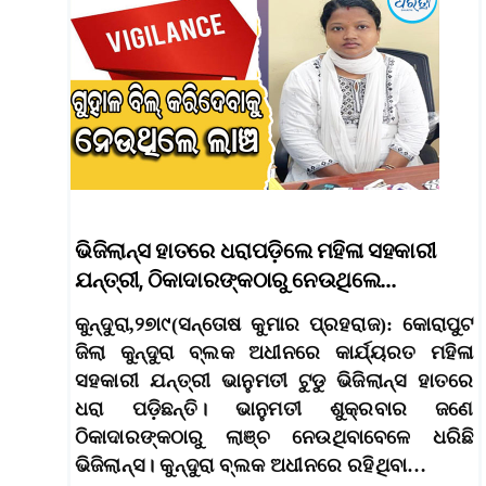
ଭିଜିଲାନ୍ସ ହାତରେ ଧରାପଡ଼ିଲେ ମହିଳା ସହକାରୀ
ଯନ୍ତ୍ରୀ, ଠିକାଦାରଙ୍କଠାରୁ ନେଉଥିଲେ…
କୁନ୍ଦୁରା,୨୭ା୯(ସନ୍ତୋଷ କୁମାର ପ୍ରହରାଜ): କୋରାପୁଟ
ଜିଲା କୁନ୍ଦୁରା ବ୍ଲକ ଅଧୀନରେ କାର୍ଯ୍ୟରତ ମହିଳା
ସହକାରୀ ଯନ୍ତ୍ରୀ ଭାନୁମତୀ ଟୁଡୁ ଭିଜିଲାନ୍ସ ହାତରେ
ଧରା ପଡ଼ିଛନ୍ତି। ଭାନୁମତୀ ଶୁକ୍ରବାର ଜଣେ
ଠିକାଦାରଙ୍କଠାରୁ ଲାଞ୍ଚ ନେଉଥିବାବେଳେ ଧରିଛି
ଭିଜିଲାନ୍ସ। କୁନ୍ଦୁରା ବ୍ଲକ ଅଧୀନରେ ରହିଥିବା…