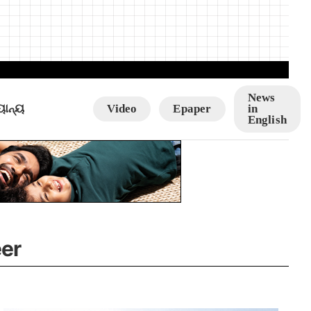
News
ୟାନ୍ୟ
Video
Epaper
in
English
eer