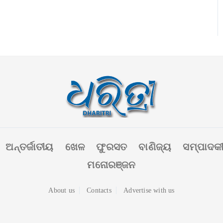
ଅନ୍ତର୍ଜାତୀୟ
ଖେଳ
ଫୁରସତ
ବାଣିଜ୍ୟ
ସମ୍ପାଦକ
ମନୋରଞ୍ଜନ
About us
Contacts
Advertise with us