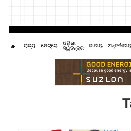
ଓଡ଼ିଶା
ରାଜ୍ୟ
ମେଟ୍ରୋ
ଜାତୀୟ
ଅନ୍ତର୍ଜାତୀ
ସ୍ୱତନ୍ତ୍ର
T