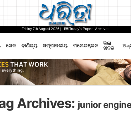
Friday 7th August 2026 |
Today's Paper
| Archives
ଜିଲା
ୟ
ଖେଳ
ବାଣିଜ୍ୟ
ସମ୍ପାଦକୀୟ
ମନୋରଞ୍ଜନ
ଅନ୍
ଖବର
ag Archives:
junior engin