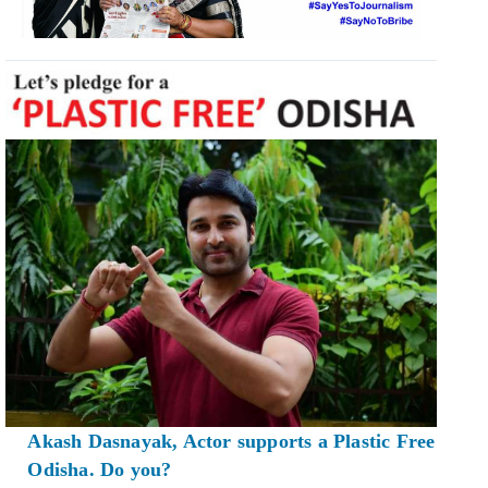
Akash Dasnayak, Actor supports a Plastic Free
Odisha. Do you?