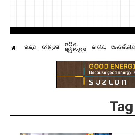
ଓଡ଼ିଶା
ରାଜ୍ୟ
ମେଟ୍ରୋ
ଜାତୀୟ
ଅନ୍ତର୍ଜାତୀ
ସ୍ୱତନ୍ତ୍ର
Tag