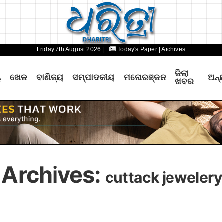
Friday 7th August 2026 |
Today's Paper
| Archives
ଜିଲା
ୟ
ଖେଳ
ବାଣିଜ୍ୟ
ସମ୍ପାଦକୀୟ
ମନୋରଞ୍ଜନ
ଅନ୍
ଖବର
 Archives:
cuttack jeweler