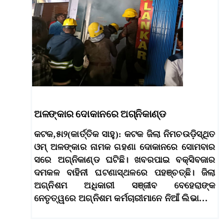
ଅଳଙ୍କାର ଦୋକାନରେ ଅଗ୍ନିକାଣ୍ଡ
କଟକ,୫ା୨(କାର୍ତ୍ତିକ ସାହୁ): କଟକ ଜିଲା ନିମଚଉଡ଼ିସ୍ଥିତ
ଓମ୍‌ ଅଳଙ୍କାର ନାମକ ଗହଣା ଦୋକାନରେ ସୋମବାର
ସରେ ଅଗ୍ନିକାଣ୍ଡ ଘଟିଛି। ଖବରପାଇ ବକ୍ସିବଜାର
ଦମକଳ ବାହିନୀ ଘଟଣାସ୍ଥଳରେ ପହଞ୍ଚତ୍ଛି। ଜିଲା
ଅଗ୍ନିଶମ ଅଧିକାରୀ ସଞ୍ଜୀବ ବେହେରାଙ୍କ
ନେତୃତ୍ୱରେ ଅଗ୍ନିଶମ କର୍ମଚାରୀମାନେ ନିଆଁ ଲିଭା…