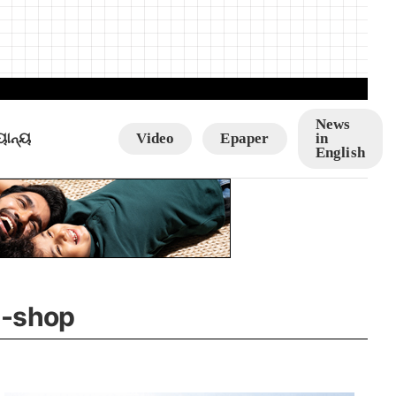
News
ୟାନ୍ୟ
Video
Epaper
in
English
y-shop