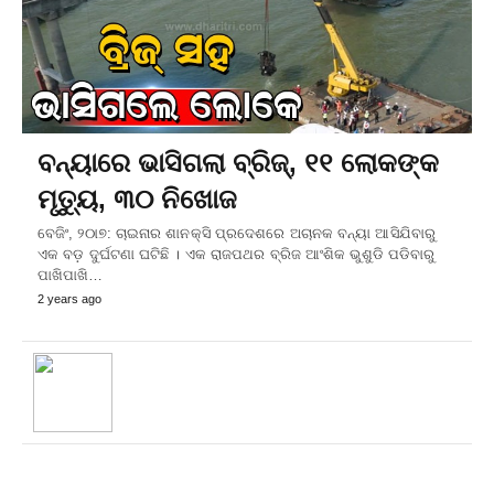
ବନ୍ୟାରେ ଭାସିଗଲା ବ୍ରିଜ୍‌, ୧୧ ଲୋକଙ୍କ
ମୃତ୍ୟୁ, ୩୦ ନିଖୋଜ
ବେଜିଂ, ୨୦ା୭: ଚାଇନାର ଶାନକ୍ସି ପ୍ରଦେଶରେ ଅଚାନକ ବନ୍ୟା ଆସିଯିବାରୁ
ଏକ ବଡ଼ ଦୁର୍ଘଟଣା ଘଟିଛି । ଏକ ରାଜପଥର ବ୍ରିଜ ଆଂଶିକ ଭୁଶୁଡି ପଡିବାରୁ
ପାଖିପାଖି…
2 years ago