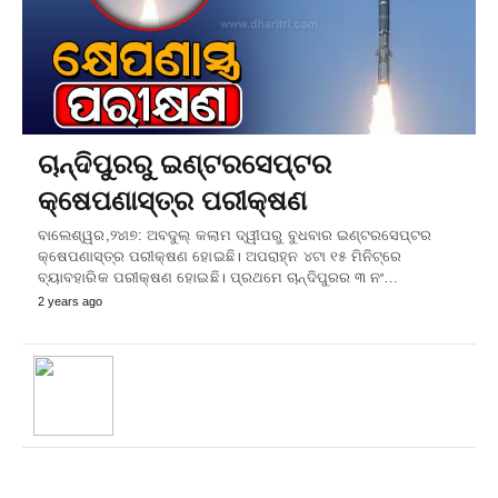
ଚାନ୍ଦିପୁରରୁ ଇଣ୍ଟରସେପ୍ଟର
କ୍ଷେପଣାସ୍ତ୍ର ପରୀକ୍ଷଣ
ବାଲେଶ୍ୱର,୨୪ା୭: ଅବଦୁଲ୍‌ କଲାମ ଦ୍ୱୀପରୁ ବୁଧବାର ଇଣ୍ଟରସେପ୍ଟର
କ୍ଷେପଣାସ୍ତ୍ର ପରୀକ୍ଷଣ ହୋଇଛି। ଅପରାହ୍ନ ୪ଟା ୧୫ ମିନିଟ୍‌ରେ
ବ୍ୟାବହାରିକ ପରୀକ୍ଷଣ ହୋଇଛି। ପ୍ରଥମେ ଚାନ୍ଦିପୁରର ୩ ନଂ…
2 years ago