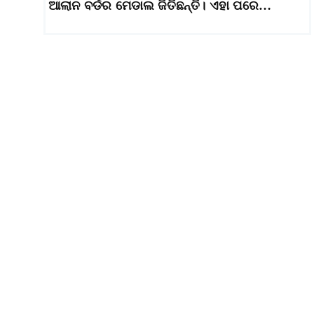
ଆଲାନ ବର୍ଡର ମେଡାଲ ଜିତିଛନ୍ତି। ଏହା ପରେ…