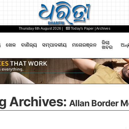
Thursday 6th August 2026 |
Today's Paper
| Archives
ଜିଲା
ୟ
ଖେଳ
ବାଣିଜ୍ୟ
ସମ୍ପାଦକୀୟ
ମନୋରଞ୍ଜନ
ଅନ୍
ଖବର
g Archives:
Allan Border M