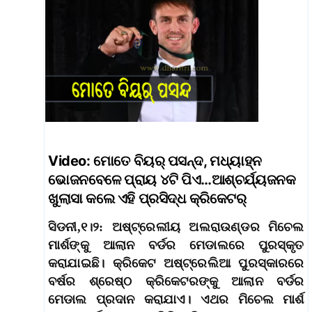
Video: ମୋତେ ବିୟର୍‌ ପସନ୍ଦ, ମଧ୍ୟାହ୍ନ
ଭୋଜନବେଳେ ପ୍ରାୟ ୪ଟି ପିଏ…ଆଶ୍ଚର୍ଯ୍ୟଜନକ
ଖୁଲାସା କଲେ ଏହି ପ୍ରସିଦ୍ଧ କ୍ରିକେଟର୍‌
ସିଡନୀ,୧।୨: ଅଷ୍ଟ୍ରେଲୀୟ ଅଲରାଉଣ୍ଡର ମିଚେଲ
ମାର୍ଶଙ୍କୁ ଆଲାନ ବର୍ଡର ମେଡାଲରେ ପୁରସ୍କୃତ
କରାଯାଇଛି। କ୍ରିକେଟ ଅଷ୍ଟ୍ରେଲିଆ ପୁରସ୍କାରରେ
ବର୍ଷର ଶ୍ରେଷ୍ଠ କ୍ରିକେଟରଙ୍କୁ ଆଲାନ ବର୍ଡର
ମେଡାଲ ପ୍ରଦାନ କରାଯାଏ। ଏଥର ମିଚେଲ ମାର୍ଶ