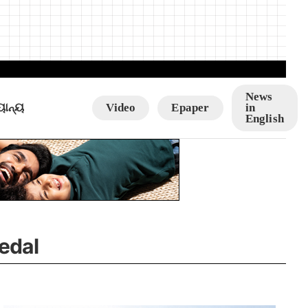
News
ୟାନ୍ୟ
Video
Epaper
in
English
edal