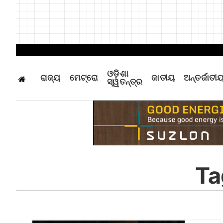
ଓଡ଼ିଶା
ରାଜ୍ୟ
ମେଟ୍ରୋ
ଜାତୀୟ
ଅନ୍ତର୍ଜାତୀ
ସ୍ୱତନ୍ତ୍ର
Ta