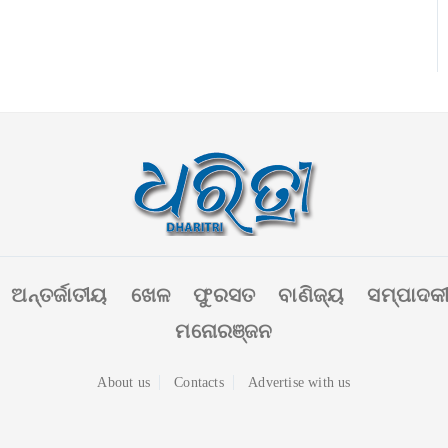
ଅନ୍ତର୍ଜାତୀୟ
ଖେଳ
ଫୁରସତ
ବାଣିଜ୍ୟ
ସମ୍ପାଦକ
ମନୋରଞ୍ଜନ
About us
Contacts
Advertise with us