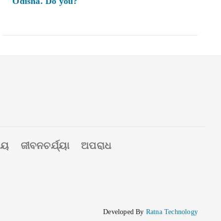
Odisha. Do you?
ୀୟ
ଜୀବନଚର୍ଯ୍ୟା
ଅପରାଧ
Developed By
Ratna Technology