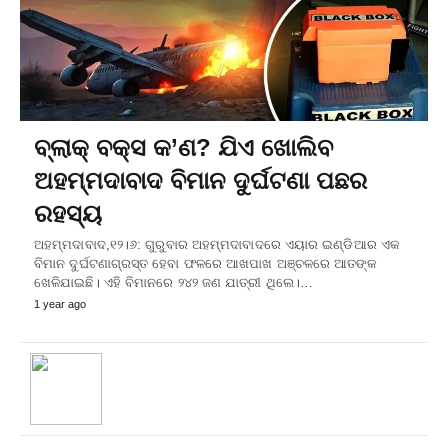
ବ୍ଲାକ୍‌ ବକ୍ସ କ’ଣ? ଯିଏ ଖୋଲିବ
ଅହମ୍ମଦାବାଦ ବିମାନ ଦୁର୍ଘଟଣା ପଛର
ରହସ୍ୟ
ଅହମ୍ମଦାବାଦ,୧୨।୬: ଗୁରୁବାର ଅହମ୍ମଦାବାଦରେ ଏୟାର ଇଣ୍ଡିଆର ଏକ
ବିମାନ ଦୁର୍ଘଟଣାଗ୍ରସ୍ତ ହେବା ଫଳରେ ଆଖପାଖ ଅଞ୍ଚଳରେ ଆତଙ୍କ
ଖେଳିଯାଇଛି। ଏହି ବିମାନରେ ୨୪୨ ଜଣ ଯାତ୍ରୀ ଥିଲେ।…
1 year ago