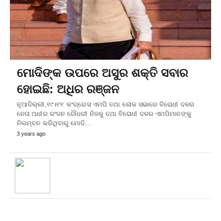
ମୋଦିଙ୍କ ଉପରେ ଅସୁର ଶକ୍ତି ସବାର
ହୋଇଛି: ଅଧିର ରଞ୍ଜନ
ନୂଆଦିଲ୍ଲୀ,୧୯।୧୨: କଂଗ୍ରେସ ଏମପି ତଥା ଲୋକ ସଭାରେ ବିରୋଧୀ ଦଳର
ନେତା ଅଧୀର ରଂଜନ ଚୌଧରୀ ନିଜକୁ ତଥା ବିରୋଧୀ ଦଳର ଏମପିମାନଙ୍କୁ
ନିଲମ୍ବନ କରିଥିବାରୁ ମୋଦି…
3 years ago