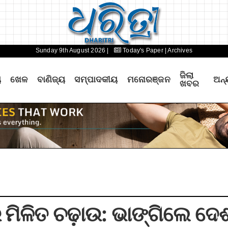
Sunday 9th August 2026 |
Today's Paper
| Archives
ଜିଲା
ୟ
ଖେଳ
ବାଣିଜ୍ୟ
ସମ୍ପାଦକୀୟ
ମନୋରଞ୍ଜନ
ଅନ୍
ଖବର
ମିଳିତ ଚଢ଼ାଉ: ଭାଙ୍ଗିଲେ ଦେ