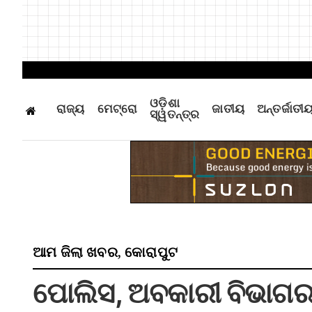
ଓଡ଼ିଶା
ରାଜ୍ୟ
ମେଟ୍ରୋ
ଜାତୀୟ
ଅନ୍ତର୍ଜାତୀ
ସ୍ୱତନ୍ତ୍ର
ଆମ ଜିଲା ଖବର
କୋରାପୁଟ
,
ପୋଲିସ, ଅବକାରୀ ବିଭାଗର 