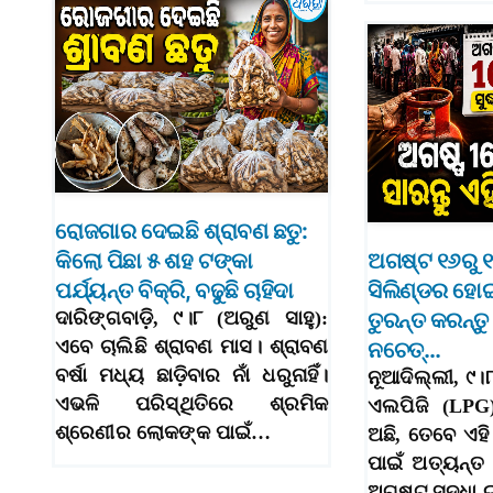
ରୋଜଗାର ଦେଇଛି ଶ୍ରାବଣ ଛତୁ:
କିଲୋ ପିଛା ୫ ଶହ ଟଙ୍କା
ଅଗଷ୍ଟ ୧୬ରୁ
ପର୍ଯ୍ୟନ୍ତ ବିକ୍ରି, ବଢୁଛି ଚାହିଦା
ସିଲିଣ୍ଡର ହୋ
ଦାରିଙ୍ଗବାଡ଼ି, ୯।୮ (ଅରୁଣ ସାହୁ):
ତୁରନ୍ତ କରନ୍ତୁ
ଏବେ ଚାଲିଛି ଶ୍ରାବଣ ମାସ। ଶ୍ରାବଣ
ନଚେତ୍‌…
ବର୍ଷା ମଧ୍ୟ ଛାଡ଼ିବାର ନାଁ ଧରୁନାହିଁ।
ନୂଆଦିଲ୍ଲୀ, ୯
ଏଭଳି ପରିସ୍ଥିତିରେ ଶ୍ରମିକ
ଏଲପିଜି (LPG
ଶ୍ରେଣୀର ଲୋକଙ୍କ ପାଇଁ…
ଅଛି, ତେବେ ଏ
ପାଇଁ ଅତ୍ୟନ୍ତ ଗ
ଅଗଷ୍ଟ ସୁଦ୍ଧା