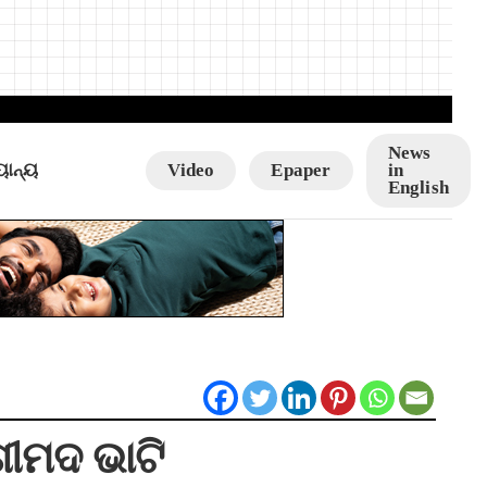
News
ୟାନ୍ୟ
Video
Epaper
in
English
ଶୀମଦ ଭାଟି