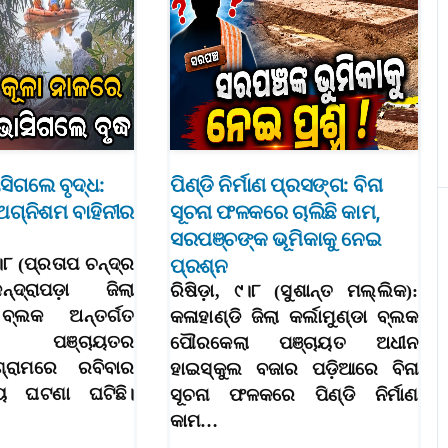
ସିଗଲେ ବୃଦ୍ଧ:
ପିଣ୍ଡି ନିର୍ମାଣ ପ୍ରସଙ୍ଗ: ବିନା
ଅଗ୍ନିଶମ ବାହିନୀର
ସୂଚନା ଫଳକରେ ଚାଲିଛି କାମ,
ସରପଞ୍ଚଙ୍କ ଭୂମିକାକୁ ନେଇ
।୮ (ପ୍ରତାପ ଚନ୍ଦ୍ର
ପ୍ରଶ୍ନ
ନ୍ଦ୍ରାପଡ଼ା ଜିଲା
ରିଷିଡ଼ା, ୯।୮ (ସୁଶାନ୍ତ ମଲ୍ଲିକ):
ବ୍ଲକ ଅନ୍ତର୍ଗତ
କଳାହାଣ୍ଡି ଜିଲା କର୍ଲାମୁଣ୍ଡା ବ୍ଲକ
ା ପଞ୍ଚାୟତର
ପୌରକେଲା ପଞ୍ଚାୟତ ଅଧୀନ
୍ରାମରେ ରବିବାର
ହାଇସ୍କୁଲ ବଜାର ପଡ଼ିଆରେ ବିନା
 ଘଟଣା ଘଟିଛି।
ସୂଚନା ଫଳକରେ ପିଣ୍ଡି ନିର୍ମାଣ
କାମ…