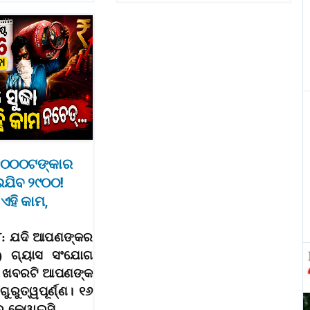
 ୧୦୦୦ଟଙ୍କାର
ଇଯିବ ୨୯୦୦!
 ଏହି କାମ,
।୮: ଯଦି ଆପଣଙ୍କର
) ଗ୍ୟାସ ସଂଯୋଗ
ହି ଖବରଟି ଆପଣଙ୍କ
ୁରୁତ୍ୱପୂର୍ଣ୍ଣ। ୧୬
 ଇ-କେୱାଇସି…