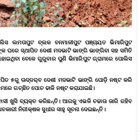
ପୋଲିସ ଲମତାପୁଟ ବ୍ଲକ ବନମାଳୀପୁଟ ପଞ୍ଚାୟତ ଭିମାରିପୁଟ
୍କ ଘରେ ସ୍ଥାପିତ ଦେଶୀ ମଦଭାଟି ଭାଙ୍ଗି ଭାଙ୍ଗିବା ସହ ସମିତି
ହୋଇଥିବା ବେଳେ ଗୁରୁବାର ପୁଣି ଭିମାରିପୁଟ ଗ୍ରାମରେ ପୋଲିସ
ପିତ ୫ରୁ ଊଦ୍ଦର୍‌ବ ଦେଶୀ ମଦଭାଟି ଭାଙ୍ଗି ପୋଡ଼ି ନଷ୍ଟ କରି
୍ରମରେ ଗଚ୍ଛିତ ପୋଚ ଢାଳି ନଷ୍ଟ କରାଯାଇଛି।
ୀ ଖୁସି ବ୍ୟକ୍ତ କରିଛନ୍ତି। ଆଗକୁ ଏଭଳି ଚଢାଉ ଜାରି ରହିବ
ବକାରୀ ନିରୀକ୍ଷକ ସୁଧୀର ସାହୁ ସୂଚନା ଦେଇଛନ୍ତି।