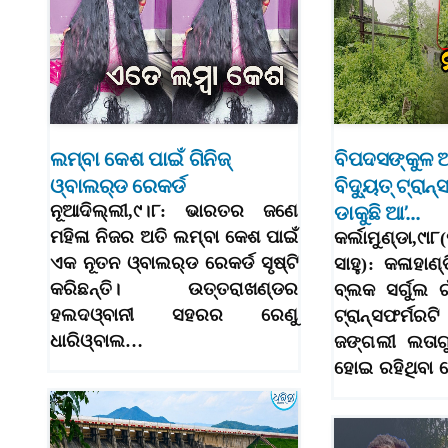
ଲମ୍ବା କେଶ ପାଇଁ ଗିନିଜ୍‌
ବିପଦସଙ୍କୁଳ 
ଓ୍ବାଲର୍‌ଡ ରେକର୍ଡ
ବିଦ୍ୟୁତ୍‌ ଟ୍ରା
ନୂଆଦିଲ୍ଲୀ,୯।୮: ଭାରତର ଜଣେ
ଡାକୁଛି ଆ’…
ମହିଳା ନିଜର ଅତି ଲମ୍ବା କେଶ ପାଇଁ
କର୍ଲାମୁଣ୍ଡା,
ଏକ ନୂତନ ଓ୍ବାଲର୍‌ଡ ରେକର୍ଡ ସୃଷ୍ଟି
ସାହୁ): କଳାହାଣ୍ଡ
କରିଛନ୍ତି। ଉତ୍ତରାଖଣ୍ଡର
ବ୍ଲକ ସର୍ଗୁଲ ଗା
ହଲଦଓ୍ବାନୀ ସହରର ରେଣୁ
ଟ୍ରାନ୍ସଫର୍ମର
ଧାରିଓ୍ବାଲ…
ଜଙ୍ଗଲୀ ଲତାଗ
ହୋଇ ରହିଥିବା 