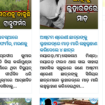
ଅବସ୍ଥାରେ
ଅଷ୍ଟମ ଶ୍ରେଣୀ ଛାତ୍ରଙ୍କୁ
ନ୍ସଫର୍ମର, ମରଣକୁ
ଲୁହାରଡ୍‌ରେ ମାଡ଼ ମାରି ଲହୁଲୁହାଣ
କରିଦେଲେ ୪ ଛାତ୍ର
୯ା୮(ପ୍ରଦୀପ କୁମାର
ନୟାଗଡ଼,୯ା୮(ଲୋକନାଥ ମିଶ୍ର):
ି ଜିଲା କର୍ଲାମୁଣ୍ଡା
ନୟାଗଡ଼ ଟାଉନ ଥାନା ସାଇ ସାହାରା
ଁରେ ଥିବା ବିଦ୍ୟୁତ୍‌
ଆବାସିକ ସ୍କୁଲରେ ଜଣେ ଅଷ୍ଟମ
ଟି ଦୀର୍ଘଦିନ ଧରି
ଶ୍ରେଣୀ ଛାତ୍ରଙ୍କୁ ସିନିୟର
ୁଳ୍ମରେ ଆଚ୍ଛାଦିତ
ଛାତ୍ରମାନେ ଲୁହାରଡ୍‌ରେ ମାଡ଼ ମାରି
ଦେଖିବାକୁ…
ଲହୁଲୁହାଣ କରିଦେଇଥିବା…