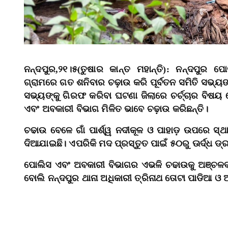
ନନ୍ଦପୁର,୨୧।୫(ତୁଷାର କାନ୍ତ ମହାନ୍ତି): ନନ୍ଦପୁର 
ଗ୍ରାମରେ ଗତ ଶନିବାର ଚଢ଼ାଉ କରି ପୂର୍ବତନ ସମିତି ସଭ୍ୟଙ
ସଭ୍ୟଙ୍କୁ ଗିରଫ କରିବା ଘଟଣା ଜିଲାରେ ଚର୍ଚ୍ଚାର ବିଷୟ 
ଏବଂ ଅବକାରୀ ବିଭାଗ ମିଳିତ ଭାବେ ଚଢ଼ାଉ କରିଛନ୍ତି।
ଚଢାଉ ବେଳେ ଗାଁ ପାର୍ଶ୍ୱ ନଦୀକୂଳ ଓ ପାହାଡ଼ ଉପରେ ସ୍ଥା
ଦିଆଯାଇଛି। ଏପରିକି ମଦ ପ୍ରସ୍ତୁତ ପାଇଁ ୫୦ରୁ ଊର୍ଦ୍ଧ ଡ
ପୋଲିସ ଏବଂ ଅବକାରୀ ବିଭାଗର ଏଭଳି ଚଢାଉକୁ ଅଞ୍ଚଳବାସ
ବୋଲି ନନ୍ଦପୁର ଥାନା ଅଧିକାରୀ ତ୍ରିନାଥ ତୋଟା ପାଡିଆ ଓ ଅ