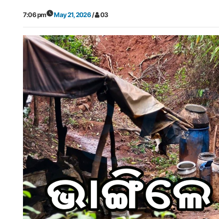
7:06 pm
May 21, 2026
/
03