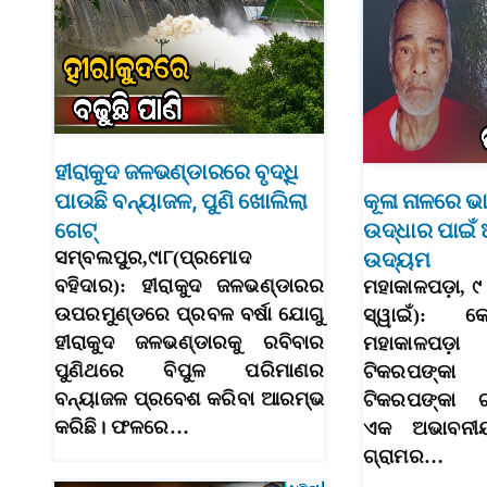
ହୀରାକୁଦ ଜଳଭଣ୍ଡାରରେ ବୃଦ୍ଧି
ପାଉଛି ବନ୍ୟାଜଳ, ପୁଣି ଖୋଲିଲା
କୂଳା ନାଳରେ ଭା
ଗେଟ୍‌
ଉଦ୍ଧାର ପାଇଁ 
ସମ୍ବଲପୁର,୯ା୮(ପ୍ରମୋଦ
ଉଦ୍ୟମ
ବହିଦାର): ହୀରାକୁଦ ଜଳଭଣ୍ଡାରର
ମହାକାଳପଡ଼ା, ୯
ଉପରମୁଣ୍ଡରେ ପ୍ରବଳ ବର୍ଷା ଯୋଗୁ
ସ୍ୱାଇଁ): କେ
ହୀରାକୁଦ ଜଳଭଣ୍ଡାରକୁ ରବିବାର
ମହାକାଳପଡ଼ା 
ପୁଣିଥରେ ବିପୁଳ ପରିମାଣର
ଟିକରପଙ୍କ
ବନ୍ୟାଜଳ ପ୍ରବେଶ କରିବା ଆରମ୍ଭ
ଟିକରପଙ୍କା ଗ
କରିଛି। ଫଳରେ…
ଏକ ଅଭାବନୀୟ
ଗ୍ରାମର…