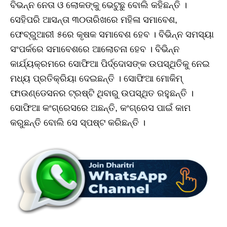
ବିଭନ୍ନ ନେତା ଓ ଲୋକଙ୍କୁ ଭେଟୁଛୁ ବୋଲି କହିଛନ୍ତି ।
ସେହିପରି ଆସନ୍ତା ୩୦ତାରିଖରେ ମହିଳା ସମାବେଶ,
ଫେବ୍ରୁଆରୀ ୫ରେ କୃଷକ ସମାବେଶ ହେବ । ବିଭିନ୍ନ ସମସ୍ୟା
ସଂପର୍କରେ ସମାବେଶରେ ଆଲୋଚନା ହେବ । ବିଭିନ୍ନ
କାର୍ଯ୍ୟକ୍ରମରେ ସୋଫିଆ ପିର୍ଦ୍ଦୋସଙ୍କ ଉପସ୍ଥିତିକୁ ନେଇ
ମଧ୍ୟ ପ୍ରତିକ୍ରିୟା ଦେଇଛନ୍ତି । ସୋଫିଆ ମୋକିମ୍
ଫାଉଣ୍ଡେସନର ଟ୍ରଷ୍ଟି ଥିବାରୁ ଉପସ୍ଥିତ ରହୁଛନ୍ତି ।
ସୋଫିଆ କଂଗ୍ରେସରେ ଅଛନ୍ତି, କଂଗ୍ରେସ ପାଇଁ କାମ
କରୁଛନ୍ତି ବୋଲି ସେ ସ୍ପଷ୍ଟ କରିଛନ୍ତି ।