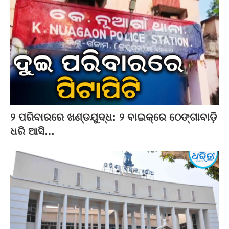
୨ ପରିବାରରେ ଖଣ୍ଡଯୁଦ୍ଧ: ୨ ବାଇକ୍‌ରେ ଠେଙ୍ଗାବାଡ଼ି
ଧରି ଆସି…