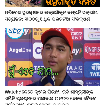
ପରିବେଶ ସୁରକ୍ଷାରେ ଉତ୍ସର୍ଗୀକୃତ ଦମ୍ପତି ସଙ୍ଗୀତା-
ସତ୍ୟଜିତ: ୩୦୦ରୁ ଅଧିକ ଘରଚଟିଆ ସଂରକ୍ଷଣ
Watch:‘କେତେ କ୍ଷୀର ପିଉଛ’, ରବି ଶାସ୍ତ୍ରୀଙ୍କ
ଏମିତି ପ୍ରଶ୍ନରେ ମଜାଦାର ଉତ୍ତର ଦେଲେ ବୈଭବ
ସୂର୍ଯ୍ୟବଂଶୀ, ଭିଡ଼ିଓ ହେଉଛି ଭାଇରାଲ