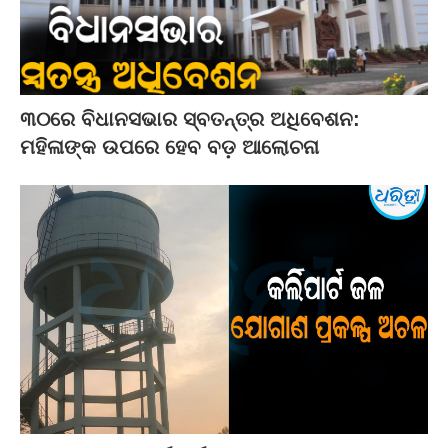
୩୦ରେ ବିଧାନସଭାର ସ୍ବତନ୍ତ୍ର ଅଧିବେଶନ:
ମହିଳାଙ୍କ ଉପରେ ହେବ ବଡ଼ ଆଲୋଚନା