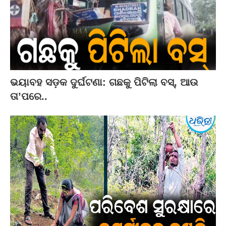
ଭୟାବହ ସଡ଼କ ଦୁର୍ଘଟଣା: ଗଛକୁ ପିଟିଲା ବସ୍‌, ଆଉ
ତା’ପରେ..