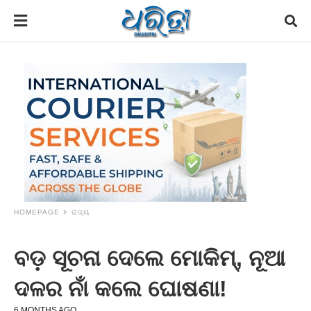
HOMEPAGE
ରାଜ୍ୟ
ବଡ଼ ସୂଚନା ଦେଲେ ମୋକିମ୍, ନୂଆ
ଦଳର ନାଁ କଲେ ଘୋଷଣା!
6 MONTHS AGO