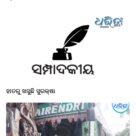
ହାତରୁ ଖସୁଛି ସୁରକ୍ଷା