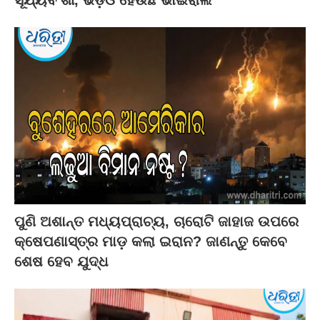
ପୁଣି ଅଶାନ୍ତ ମଧ୍ୟପ୍ରାଚ୍ୟ, ଚାରୋଟି ଜାହାଜ ଉପରେ
କ୍ଷେପଣାସ୍ତ୍ର ମାଡ଼ କଲା ଇରାନ? ଜାଣନ୍ତୁ କେବେ
ଶେଷ ହେବ ଯୁଦ୍ଧ