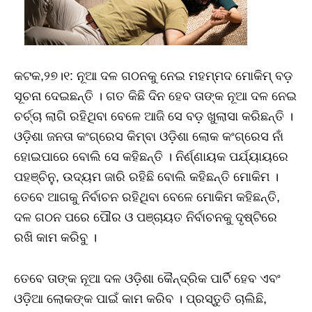
କଟକ,୨୭।୧: ନୂଆ ଦଳ ଗଠନକୁ ନେଇ ମହମ୍ମଦ ମୋକିମ୍ ବଡ଼
ସୂଚନା ଦେଇଛନ୍ତି । ଗତ କିଛି ଦିନ ହେବ ତାଙ୍କ ନୂଆ ଦଳ ନେଇ
ଚର୍ଚ୍ଚା ଲାଗି ରହିଥିବା ବେଳେ ଆଜି ସେ ବଡ଼ ଖୁଲାସା କରିଛନ୍ତି ।
ଓଡ଼ିଶା ଜନତା କଂଗ୍ରେସ କିମ୍ବା ଓଡ଼ିଶା ଲୋକ କଂଗ୍ରେସ ନାଁ
ହୋଇପାରେ ବୋଲି ସେ କହିଛନ୍ତି । ନିର୍ଣ୍ଣାୟକ ପର୍ଯ୍ୟାୟରେ
ପହଞ୍ଚିନୁ, ଉଦ୍ୟମ ଜାରି ରହିଛି ବୋଲି କହିଛନ୍ତି ମୋକିମ ।
ତେବେ ଆଗକୁ ନିର୍ବାଚନ ରହିଥିବା ବେଳେ ମୋକିମ କହିଛନ୍ତି,
ଦଳ ଗଠନ ପରେ ପୌର ଓ ପଞ୍ଚାୟତ ନିର୍ବାଚନକୁ ଦୃଷ୍ଟିରେ
ରଖି କାମ କରିବୁ ।
ତେବେ ତାଙ୍କ ନୂଆ ଦଳ ଓଡ଼ିଶା କୈନ୍ଦ୍ରିକ ପାର୍ଟି ହେବ ଏବଂ
ଓଡ଼ିଆ ଲୋକଙ୍କ ପାଇଁ କାମ କରିବ । ପ୍ରସ୍ତୁତି ଚାଲିଛି,