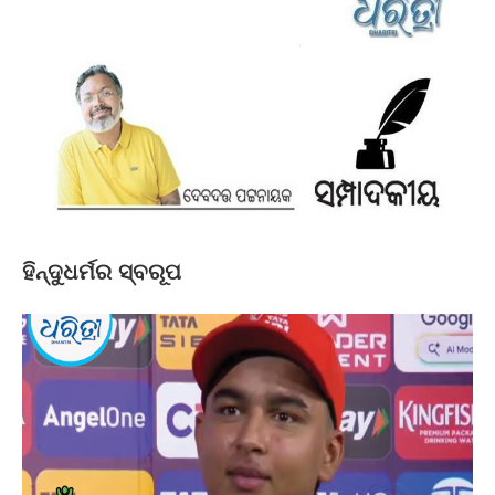
ହିନ୍ଦୁଧର୍ମର ସ୍ବରୂପ