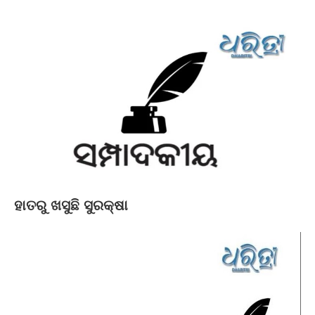
ହାତରୁ ଖସୁଛି ସୁରକ୍ଷା