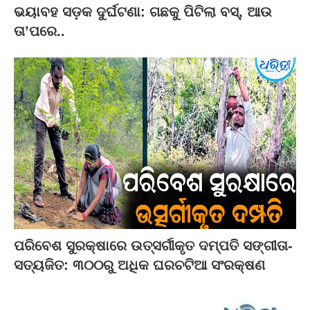
ଭୟାବହ ସଡ଼କ ଦୁର୍ଘଟଣା: ଗଛକୁ ପିଟିଲା ବସ୍‌, ଆଉ
ତା’ପରେ..
ପରିବେଶ ସୁରକ୍ଷାରେ ଉତ୍ସର୍ଗୀକୃତ ଦମ୍ପତି ସଙ୍ଗୀତା-
ସତ୍ୟଜିତ: ୩୦୦ରୁ ଅଧିକ ଘରଚଟିଆ ସଂରକ୍ଷଣ