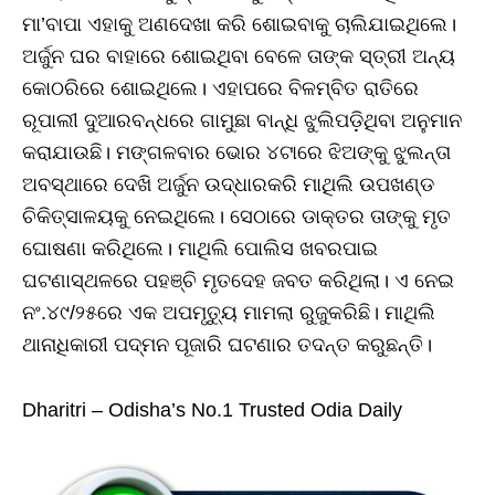
ମା’ବାପା ଏହାକୁ ଅଣଦେଖା କରି ଶୋଇବାକୁ ଚାଲିଯାଇଥିଲେ।
ଅର୍ଜୁନ ଘର ବାହାରେ ଶୋଇଥିବା ବେଳେ ତାଙ୍କ ସ୍ତ୍ରୀ ଅନ୍ୟ
କୋଠରିରେ ଶୋଇଥିଲେ। ଏହାପରେ ବିଳମ୍ବିତ ରାତିରେ
ରୂପାଲୀ ଦୁଆରବନ୍ଧରେ ଗାମୁଛା ବାନ୍ଧି ଝୁଲିପଡ଼ିଥିବା ଅନୁମାନ
କରାଯାଉଛି। ମଙ୍ଗଳବାର ଭୋର ୪ଟାରେ ଝିଅଙ୍କୁ ଝୁଲନ୍ତା
ଅବସ୍ଥାରେ ଦେଖି ଅର୍ଜୁନ ଉଦ୍ଧାରକରି ମାଥିଲି ଉପଖଣ୍ଡ
ଚିକିତ୍ସାଳୟକୁ ନେଇଥିଲେ। ସେଠାରେ ଡାକ୍ତର ତାଙ୍କୁ ମୃତ
ଘୋଷଣା କରିଥିଲେ। ମାଥିଲି ପୋଲିସ ଖବରପାଇ
ଘଟଣାସ୍ଥଳରେ ପହଞ୍ଚି ମୃତଦେହ ଜବତ କରିଥିଲା। ଏ ନେଇ
ନଂ.୪୯/୨୫ରେ ଏକ ଅପମୃତ୍ୟୁ ମାମଲା ରୁଜୁକରିଛି। ମାଥିଲି
ଥାନାଧିକାରୀ ପଦ୍ମନ ପୂଜାରି ଘଟଣାର ତଦନ୍ତ କରୁଛନ୍ତି।
Dharitri – Odisha’s No.1 Trusted Odia Daily