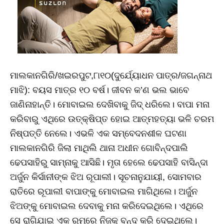
ମାଲକାନଗିରି/ଖଇରପୁଟ,୮ା୧୦(ଦୁର୍ଯ୍ୟୋଧନ ପାତ୍ର/ଜଗନ୍ନାଥ
ମାଝି): ବୟସ ମାତ୍ର ୧୦ ବର୍ଷ। ଜୀବନ କ’ଣ ଭଲ ଭାବେ
ଜାଣିନାହାନ୍ତି। ମୋବାଇଲ ଦେଖିବାକୁ ଜିଦ୍‌ ଧରିଲେ। ବାପା ମନା
କରିବାରୁ ଏଥିରେ ଉତ୍‌କ୍ଷିପ୍ତ ହୋଇ ଆତ୍ମହତ୍ୟା ଭଳି ଚରମ
ନିଷ୍ପତ୍ତି ନେଲେ। ଏଭଳି ଏକ ସମ୍ବେଦନଶୀଳ ଘଟଣା
ମାଲକାନଗିରି ଜିଲା ମାଥିଲି ଥାନା ଅଧୀନ ଗୋବିନ୍ଦପାଲି
ଢେପସାହିରୁ ସାମ୍ନାକୁ ଆସିଛି। ମୃତା ହେଲେ ଢେପସାହି ବାସିନ୍ଦା
ଅର୍ଜୁନ କିର୍ସାନୀଙ୍କ ଝିଅ ରୂପାଲୀ। ସୂଚନାନୁଯାୟୀ, ସୋମବାର
ରାତିରେ ରୂପାଲୀ ବାପାଙ୍କୁ ମୋବାଇଲ ମାଗିଥିଲେ। ଅର୍ଜୁନ
ଝିଅଙ୍କୁ ମୋବାଇଲ ଦେବାକୁ ମନା କରିଦେଇଥିଲେ। ଏଥିରେ
ସେ ରାଗିଯାଇ ଏକ ରୁମ୍‌ରେ ନିଜକୁ ବନ୍ଦ କରି ଦେଇଥିଲେ।