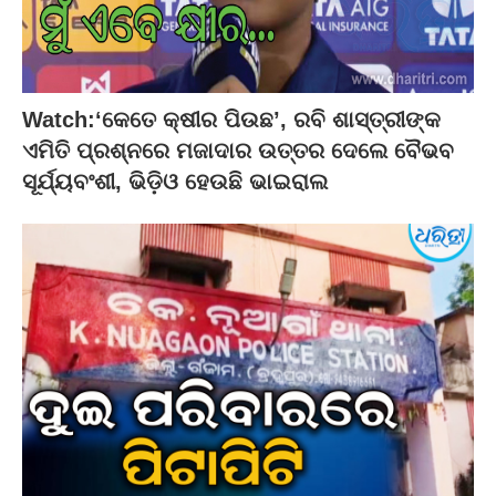
Watch:‘କେତେ କ୍ଷୀର ପିଉଛ’, ରବି ଶାସ୍ତ୍ରୀଙ୍କ
ଏମିତି ପ୍ରଶ୍ନରେ ମଜାଦାର ଉତ୍ତର ଦେଲେ ବୈଭବ
ସୂର୍ଯ୍ୟବଂଶୀ, ଭିଡ଼ିଓ ହେଉଛି ଭାଇରାଲ