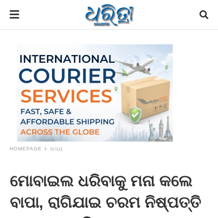
HOMEPAGE
ରାଜ୍ୟ
ମୋବାଇଲ ଧରିବାକୁ ମନା କଲେ
ବାପା, ରାଗିଯାଇ ଚରମ ନିଷ୍ପତ୍ତି