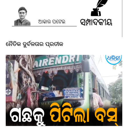
ନୈତିକ ଦୁର୍ବଳତାର ପ୍ରତୀକ