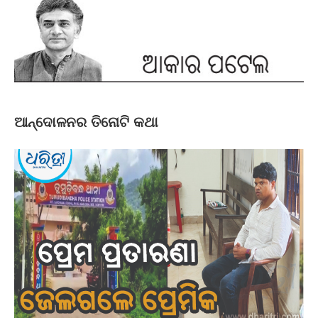
ଆନ୍ଦୋଳନର ତିନୋଟି କଥା