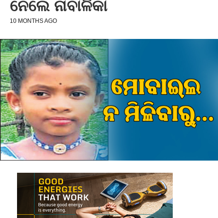
ନେଲେ ନାବାଳିକା
10 MONTHS AGO