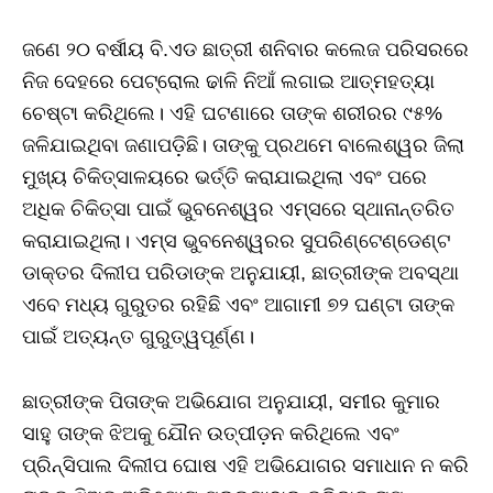
ଜଣେ ୨୦ ବର୍ଷୀୟ ବି.ଏଡ ଛାତ୍ରୀ ଶନିବାର କଲେଜ ପରିସରରେ
ନିଜ ଦେହରେ ପେଟ୍ରୋଲ ଢାଳି ନିଆଁ ଲଗାଇ ଆତ୍ମହତ୍ୟା
ଚେଷ୍ଟା କରିଥିଲେ। ଏହି ଘଟଣାରେ ତାଙ୍କ ଶରୀରର ୯୫%
ଜଳିଯାଇଥିବା ଜଣାପଡ଼ିଛି। ତାଙ୍କୁ ପ୍ରଥମେ ବାଲେଶ୍ୱର ଜିଲା
ମୁଖ୍ୟ ଚିକିତ୍ସାଳୟରେ ଭର୍ତ୍ତି କରାଯାଇଥିଲା ଏବଂ ପରେ
ଅଧିକ ଚିକିତ୍ସା ପାଇଁ ଭୁବନେଶ୍ୱର ଏମ୍ସରେ ସ୍ଥାନାନ୍ତରିତ
କରାଯାଇଥିଲା। ଏମ୍ସ ଭୁବନେଶ୍ୱରର ସୁପରିଣ୍ଟେଣ୍ଡେଣ୍ଟ
ଡାକ୍ତର ଦିଲୀପ ପରିଡାଙ୍କ ଅନୁଯାୟୀ, ଛାତ୍ରୀଙ୍କ ଅବସ୍ଥା
ଏବେ ମଧ୍ୟ ଗୁରୁତର ରହିଛି ଏବଂ ଆଗାମୀ ୭୨ ଘଣ୍ଟା ତାଙ୍କ
ପାଇଁ ଅତ୍ୟନ୍ତ ଗୁରୁତ୍ୱପୂର୍ଣ୍ଣ।
ଛାତ୍ରୀଙ୍କ ପିତାଙ୍କ ଅଭିଯୋଗ ଅନୁଯାୟୀ, ସମୀର କୁମାର
ସାହୁ ତାଙ୍କ ଝିଅକୁ ଯୌନ ଉତ୍ପୀଡ଼ନ କରିଥିଲେ ଏବଂ
ପ୍ରିନ୍ସିପାଲ ଦିଲୀପ ଘୋଷ ଏହି ଅଭିଯୋଗର ସମାଧାନ ନ କରି