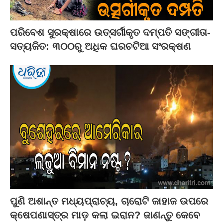
ପରିବେଶ ସୁରକ୍ଷାରେ ଉତ୍ସର୍ଗୀକୃତ ଦମ୍ପତି ସଙ୍ଗୀତା-
ସତ୍ୟଜିତ: ୩୦୦ରୁ ଅଧିକ ଘରଚଟିଆ ସଂରକ୍ଷଣ
ପୁଣି ଅଶାନ୍ତ ମଧ୍ୟପ୍ରାଚ୍ୟ, ଚାରୋଟି ଜାହାଜ ଉପରେ
କ୍ଷେପଣାସ୍ତ୍ର ମାଡ଼ କଲା ଇରାନ? ଜାଣନ୍ତୁ କେବେ