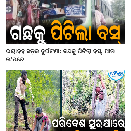
ଭୟାବହ ସଡ଼କ ଦୁର୍ଘଟଣା: ଗଛକୁ ପିଟିଲା ବସ୍‌, ଆଉ
ତା’ପରେ..