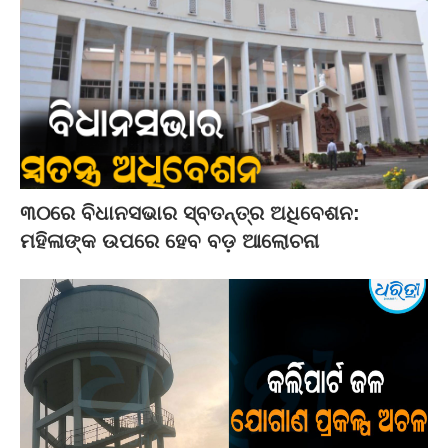
୩୦ରେ ବିଧାନସଭାର ସ୍ବତନ୍ତ୍ର ଅଧିବେଶନ:
ମହିଳାଙ୍କ ଉପରେ ହେବ ବଡ଼ ଆଲୋଚନା