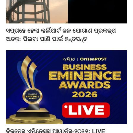
ସପ୍ତାହେ ହେଲା କର୍ଲିପାର୍ଟ ଜଳ ଯୋଗାଣ ପ୍ରକଳ୍ପ
ଅଚଳ: ପିଇବା ପାଣି ପାଇଁ ହନ୍ତସନ୍ତ
ବିଜ୍‌ନେସ ଏମିନେସ୍ସ ଆୱାର୍ଡ୍ସ-୨୦୨୬: LIVE