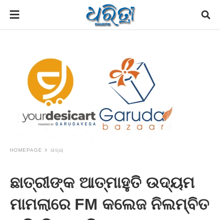
HOMEPAGE
ରାଜ୍ୟ
ଛାତ୍ରୀଙ୍କ ଆତ୍ମାହୁତି ଉଦ୍ୟମ
ମାମଲାରେ FM କଲେଜ ନିଲମ୍ବିତ