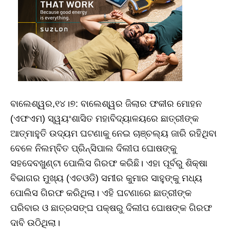
ବାଲେଶ୍ୱର,୧୪।୭: ବାଲେଶ୍ୱର ଜିଲାର ଫକୀର ମୋହନ
(ଏଫଏମ) ସ୍ୱୟଂଶାସିତ ମହାବିଦ୍ୟାଳୟରେ ଛାତ୍ରୀଙ୍କ
ଆତ୍ମାହୁତି ଉଦ୍ୟମ ଘଟଣାକୁ ନେଇ ଚାଞ୍ଚଲ୍ୟ ଜାରି ରହିଥିବା
ବେଳେ ନିଲମ୍ବିତ ପ୍ରିନ୍ସିପାଲ ଦିଲୀପ ଘୋଷଙ୍କୁ
ସହଦେବଖୁଣ୍ଟା ପୋଲିସ ଗିରଫ କରିଛି। ଏହା ପୂର୍ବରୁ ଶିକ୍ଷା
ବିଭାଗର ମୁଖ୍ୟ (ଏଚଓଡି) ସମୀର କୁମାର ସାହୁଙ୍କୁ ମଧ୍ୟ
ପୋଲିସ ଗିରଫ କରିଥିଲା। ଏହି ଘଟଣାରେ ଛାତ୍ରୀଙ୍କ
ପରିବାର ଓ ଛାତ୍ରସଙ୍ଘ ପକ୍ଷରୁ ଦିଲୀପ ଘୋଷଙ୍କ ଗିରଫ
ଦାବି ଉଠିଥିଲା।