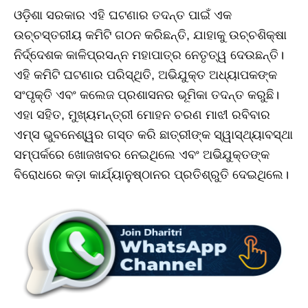
ଓଡ଼ିଶା ସରକାର ଏହି ଘଟଣାର ତଦନ୍ତ ପାଇଁ ଏକ
ଉଚ୍ଚସ୍ତରୀୟ କମିଟି ଗଠନ କରିଛନ୍ତି, ଯାହାକୁ ଉଚ୍ଚଶିକ୍ଷା
ନିର୍ଦ୍ଦେଶକ କାଳିପ୍ରସନ୍ନ ମହାପାତ୍ର ନେତୃତ୍ୱ ଦେଉଛନ୍ତି।
ଏହି କମିଟି ଘଟଣାର ପରିସ୍ଥିତି, ଅଭିଯୁକ୍ତ ଅଧ୍ୟାପକଙ୍କ
ସଂପୃକ୍ତି ଏବଂ କଲେଜ ପ୍ରଶାସନର ଭୂମିକା ତଦନ୍ତ କରୁଛି।
ଏହା ସହିତ, ମୁଖ୍ୟମନ୍ତ୍ରୀ ମୋହନ ଚରଣ ମାଝୀ ରବିବାର
ଏମ୍ସ ଭୁବନେଶ୍ୱର ଗସ୍ତ କରି ଛାତ୍ରୀଙ୍କ ସ୍ୱାସ୍ଥ୍ୟାବସ୍ଥା
ସମ୍ପର୍କରେ ଖୋଜଖବର ନେଇଥିଲେ ଏବଂ ଅଭିଯୁକ୍ତଙ୍କ
ବିରୋଧରେ କଡ଼ା କାର୍ଯ୍ୟାନୁଷ୍ଠାନର ପ୍ରତିଶ୍ରୁତି ଦେଇଥିଲେ।