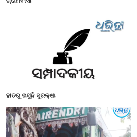
ଗ୍ରାମବାସୀ
ହାତରୁ ଖସୁଛି ସୁରକ୍ଷା