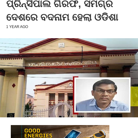
ପ୍ରିନ୍ସିପାଲ ଗିରଫ, ସମଗ୍ର
ଦେଶରେ ବଦନାମ ହେଲା ଓଡିଶା
1 YEAR AGO