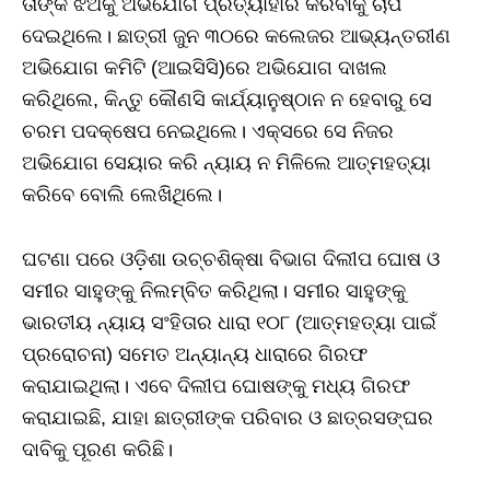
ତାଙ୍କ ଝିଅକୁ ଅଭିଯୋଗ ପ୍ରତ୍ୟାହାର କରିବାକୁ ଚାପ
ଦେଇଥିଲେ। ଛାତ୍ରୀ ଜୁନ ୩୦ରେ କଲେଜର ଆଭ୍ୟନ୍ତରୀଣ
ଅଭିଯୋଗ କମିଟି (ଆଇସିସି)ରେ ଅଭିଯୋଗ ଦାଖଲ
କରିଥିଲେ, କିନ୍ତୁ କୌଣସି କାର୍ଯ୍ୟାନୁଷ୍ଠାନ ନ ହେବାରୁ ସେ
ଚରମ ପଦକ୍ଷେପ ନେଇଥିଲେ। ଏକ୍ସରେ ସେ ନିଜର
ଅଭିଯୋଗ ସେୟାର କରି ନ୍ୟାୟ ନ ମିଳିଲେ ଆତ୍ମହତ୍ୟା
କରିବେ ବୋଲି ଲେଖିଥିଲେ।
ଘଟଣା ପରେ ଓଡ଼ିଶା ଉଚ୍ଚଶିକ୍ଷା ବିଭାଗ ଦିଲୀପ ଘୋଷ ଓ
ସମୀର ସାହୁଙ୍କୁ ନିଲମ୍ବିତ କରିଥିଲା। ସମୀର ସାହୁଙ୍କୁ
ଭାରତୀୟ ନ୍ୟାୟ ସଂହିତାର ଧାରା ୧୦୮ (ଆତ୍ମହତ୍ୟା ପାଇଁ
ପ୍ରରୋଚନା) ସମେତ ଅନ୍ୟାନ୍ୟ ଧାରାରେ ଗିରଫ
କରାଯାଇଥିଲା। ଏବେ ଦିଲୀପ ଘୋଷଙ୍କୁ ମଧ୍ୟ ଗିରଫ
କରାଯାଇଛି, ଯାହା ଛାତ୍ରୀଙ୍କ ପରିବାର ଓ ଛାତ୍ରସଙ୍ଘର
ଦାବିକୁ ପୂରଣ କରିଛି।