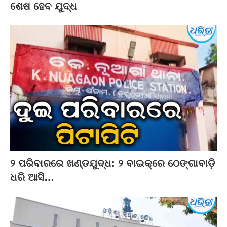
ଶେଷ ହେବ ଯୁଦ୍ଧ
୨ ପରିବାରରେ ଖଣ୍ଡଯୁଦ୍ଧ: ୨ ବାଇକ୍‌ରେ ଠେଙ୍ଗାବାଡ଼ି
ଧରି ଆସି…