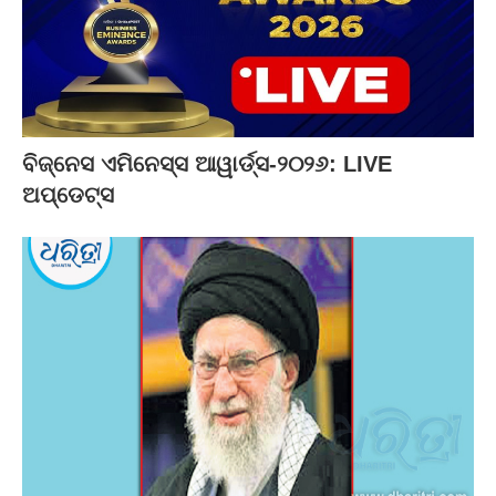
ବିଜ୍‌ନେସ ଏମିନେସ୍ସ ଆୱାର୍ଡ୍ସ-୨୦୨୬: LIVE
ଅପ୍‌ଡେଟ୍ସ