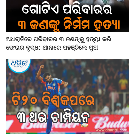
ଅଧରାତିରେ ପରିବାରର ୩ ଜଣଙ୍କୁ ହତ୍ୟା କରି
ଫେରାର ବୃଦ୍ଧ: ଥାନାରେ ପହଞ୍ଚିଲେ ପୁଅ