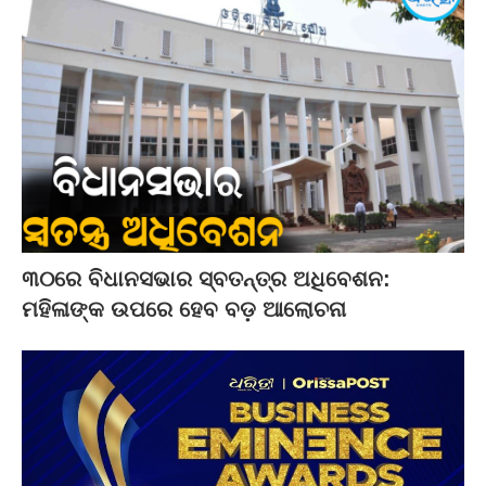
୩୦ରେ ବିଧାନସଭାର ସ୍ବତନ୍ତ୍ର ଅଧିବେଶନ:
ମହିଳାଙ୍କ ଉପରେ ହେବ ବଡ଼ ଆଲୋଚନା