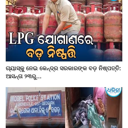
ଗ୍ୟାସ୍‌କୁ ନେଇ କେନ୍ଦ୍ର ସରକାରଙ୍କ ବଡ଼ ନିଷ୍ପତ୍ତି:
ଆସନ୍ତା ୨୩ରୁ…