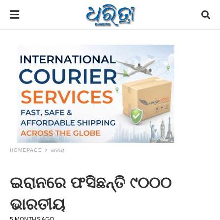
HOMEPAGE
ଜାତୀୟ
ଇରାନରେ ଫସିଛନ୍ତି ୯୦୦୦
ଭାରତୀୟ
5 MONTHS AGO