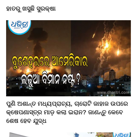
ହାତରୁ ଖସୁଛି ସୁରକ୍ଷା
ପୁଣି ଅଶାନ୍ତ ମଧ୍ୟପ୍ରାଚ୍ୟ, ଚାରୋଟି ଜାହାଜ ଉପରେ
କ୍ଷେପଣାସ୍ତ୍ର ମାଡ଼ କଲା ଇରାନ? ଜାଣନ୍ତୁ କେବେ
ଶେଷ ହେବ ଯୁଦ୍ଧ