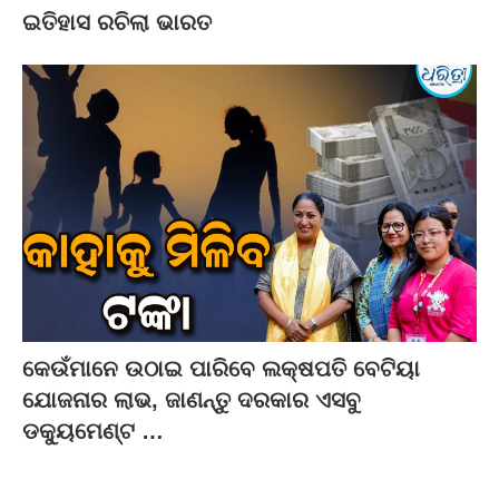
ଇତିହାସ ରଚିଲା ଭାରତ
କେଉଁମାନେ ଉଠାଇ ପାରିବେ ଲକ୍ଷପତି ବେଟିୟା
ଯୋଜନାର ଲାଭ, ଜାଣନ୍ତୁ ଦରକାର ଏସବୁ
ଡକ୍ୟୁମେଣ୍ଟ …