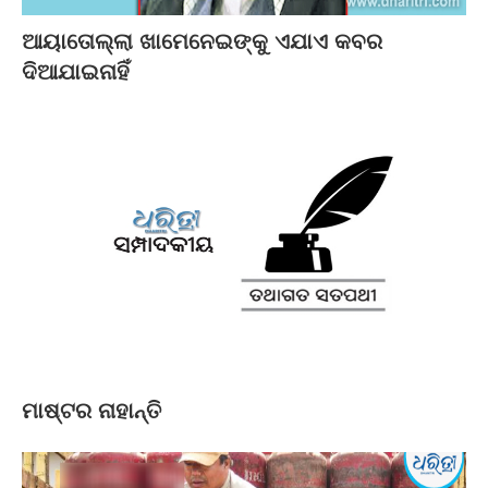
ଆୟାତୋଲ୍ଲା ଖାମେନେଇଙ୍କୁ ଏଯାଏ କବର
ଦିଆଯାଇନାହିଁ
ମାଷ୍ଟର ନାହାନ୍ତି