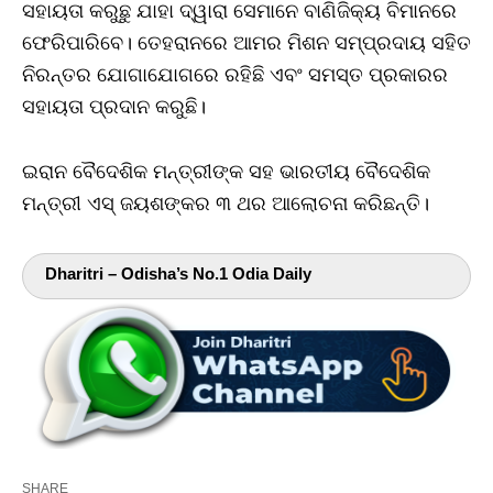
ସହାୟତା କରୁଛୁ ଯାହା ଦ୍ୱାରା ସେମାନେ ବାଣିଜିକ୍ୟ ବିମାନରେ
ଫେରିପାରିବେ। ତେହରାନରେ ଆମର ମିଶନ ସମ୍ପ୍ରଦାୟ ସହିତ
ନିରନ୍ତର ଯୋଗାଯୋଗରେ ରହିଛି ଏବଂ ସମସ୍ତ ପ୍ରକାରର
ସହାୟତା ପ୍ରଦାନ କରୁଛି।
ଇରାନ ବୈଦେଶିକ ମନ୍ତ୍ରୀଙ୍କ ସହ ଭାରତୀୟ ବୈଦେଶିକ
ମନ୍ତ୍ରୀ ଏସ୍‌ ଜୟଶଙ୍କର ୩ ଥର ଆଲୋଚନା କରିଛନ୍ତି।
Dharitri – Odisha’s No.1 Odia Daily
SHARE