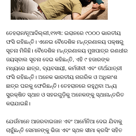
ତେହରାନ/ନୂଆଦିଲ୍ଲୀ,୧୨ା୩: ଇରାନରେ ୯୦୦୦ ଭାରତୀୟ
ଫସି ରହିଛନ୍ତି। ଏନେଇ ବୈଦେଶିକ ମନ୍ତ୍ରଣାଳୟ ପକ୍ଷରୁ
ସୂଚନା ମିଳିଛି। ବୈଦେଶିକ ମନ୍ତ୍ରଣାଳୟ ମୁଖପାତ୍ର ରଣଧୀର
ଜୟସ୍ବାଲ ସୂଚନା ଦେଇ କହିଛନ୍ତି, ଏହି ୯ ହଜାରଙ୍କ
ମଧ୍ୟରେ ଛାତ୍ର, ବ୍ୟବସାୟୀ, କର୍ମଜୀବୀ ଏବଂ ତୀର୍ଥଯାତ୍ରୀ
ଫସି ରହିଛନ୍ତି। ଅନେକ ଭାରତୀୟ ନାଗରିକ ଓ ଅଧିକାଂଶ
ଛାତ୍ର ଘରକୁ ଫେରିଛନ୍ତି। ତେହରାନରେ ରହୁଥିବା ଅନ୍ୟ
ସୁରକ୍ଷିତ ସ୍ଥାନ ଓ ସହରଗୁଡ଼ିକୁ ଅନେକଙ୍କୁ ସ୍ଥାନାନ୍ତରିତ
କରାଯାଇଛି।
ଯେଉଁମାନେ ଆଜରବାଇଜାନ ଏବଂ ଆର୍ମେନିଆ ଦେଇ ଯିବାକୁ
ଚାହୁଁଛନ୍ତି ସେମାନଙ୍କୁ ଭିଜା ଏବଂ ସ୍ଥଳ ସୀମା କ୍ରସିଂ ସହିତ