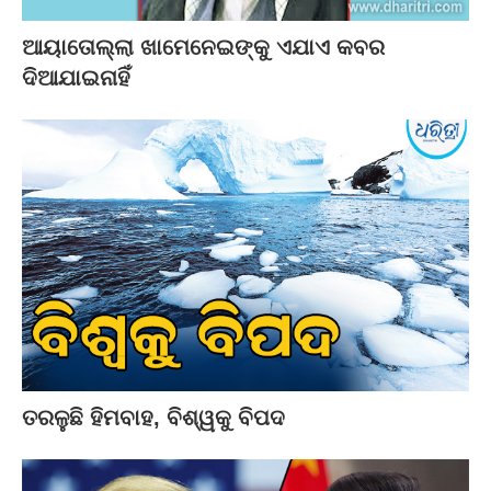
ଆୟାତୋଲ୍ଲା ଖାମେନେଇଙ୍କୁ ଏଯାଏ କବର
ଦିଆଯାଇନାହିଁ
ତରଳୁଛି ହିମବାହ, ବିଶ୍ୱକୁ ବିପଦ