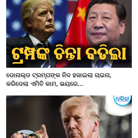
ଡୋନାଲ୍ଡ ଟ୍ରମ୍ପଙ୍କ ନିଦ ହଜାଇଲା ଚାଇନା,
କରିଦେଲା ଏମିତି କାମ, ଭୟରେ…