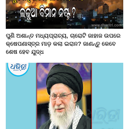
ପୁଣି ଅଶାନ୍ତ ମଧ୍ୟପ୍ରାଚ୍ୟ, ଚାରୋଟି ଜାହାଜ ଉପରେ
କ୍ଷେପଣାସ୍ତ୍ର ମାଡ଼ କଲା ଇରାନ? ଜାଣନ୍ତୁ କେବେ
ଶେଷ ହେବ ଯୁଦ୍ଧ