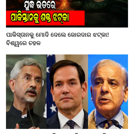
ପାକିସ୍ତାନକୁ ମୋଦି ଦେଲେ ଜୋରଦାର ଝଟ୍‌କା!
ବିଶ୍ୱରେ ଚହଳ