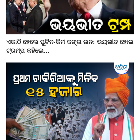
ଏକାଠି ହେଲେ ପୁଟିନ-କିମ ଜଙ୍ଗ ଉନ: ଭୟଭୀତ ହୋଇ
ଟ୍ରମ୍ପ କହିଲେ…