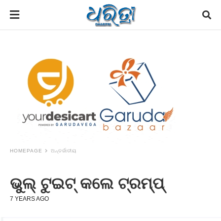
HOMEPAGE
ଅନ୍ତର୍ଜାତୀୟ
ଭୁଲ୍‌ ଟୁଇଟ୍‌ କଲେ ଟ୍ରମ୍ପ୍‌
7 YEARS AGO