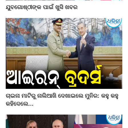
ଯୁବଗୋଷ୍ଠୀଙ୍କ ପାଇଁ ଖୁସି ଖବର
ଚାଇନା ମାଟିରୁ ନାଲିଆଖି ଦେଖାଇଲେ ମୁନିର: କହୁ କହୁ
କହିଦେଲେ…