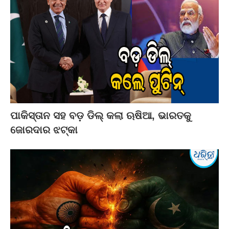
ପାକିସ୍ତାନ ସହ ବଡ଼ ଡିଲ୍‌ କଲା ଋଷିଆ, ଭାରତକୁ
ଜୋରଦାର ଝଟ୍‌କା