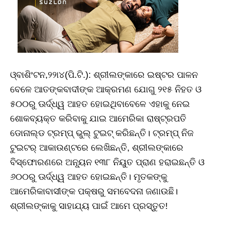
ଓ୍ବାଶିଂଟନ,୨୨ା୪(ପି.ଟି.): ଶ୍ରୀଲଙ୍କାରେ ଇଷ୍ଟର ପାଳନ
ବେଳେ ଆତଙ୍କବାଦୀଙ୍କ ଆକ୍ରମଣ ଯୋଗୁ ୨୧୫ ନିହତ ଓ
୫୦୦ରୁ ଊର୍ଦ୍ଧ୍ୱ ଆହତ ହୋଇଥିବାବେଳେ ଏହାକୁ ନେଇ
ଶୋକବ୍ୟକ୍ତ କରିବାକୁ ଯାଇ ଆମେରିକା ରାଷ୍ଟ୍ରପତି
ଡୋନାଲ୍ଡ ଟ୍ରମ୍ପ୍‌ ଭୁଲ୍‌ ଟୁଇଟ୍‌ କରିଛନ୍ତି। ଟ୍ରମ୍ପ୍‌ ନିଜ
ଟୁଇଟର୍‌ ଆକାଉଣ୍ଟରେ ଲେଖିଛନ୍ତି, ଶ୍ରୀଲଙ୍କାରେ
ବିସ୍ଫୋରଣରେ ଅନୂ୍ୟନ ୧୩୮ ନିୟୁତ ପ୍ରାଣ ହରାଇଛନ୍ତି ଓ
୬୦୦ରୁ ଊର୍ଦ୍ଧ୍ୱ ଆହତ ହୋଇଛନ୍ତି। ମୃତକଙ୍କୁ
ଆମେରିକାବାସୀଙ୍କ ପକ୍ଷରୁ ସମବେଦନା ଜଣାଉଛି।
ଶ୍ରୀଲଙ୍କାକୁ ସାହାଯ୍ୟ ପାଇଁ ଆମେ ପ୍ରସ୍ତୁତ!