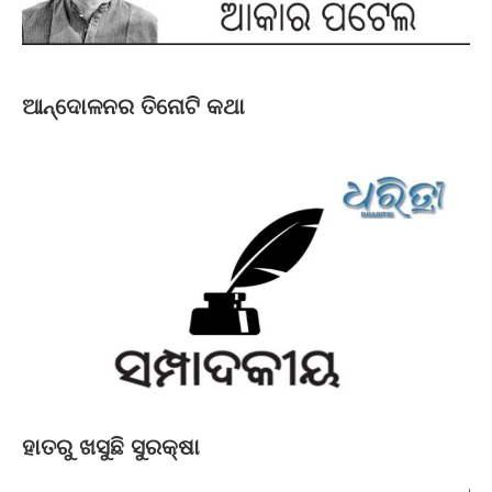
ଆନ୍ଦୋଳନର ତିନୋଟି କଥା
ହାତରୁ ଖସୁଛି ସୁରକ୍ଷା