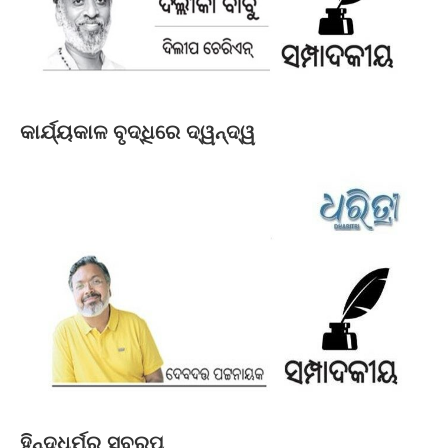
କାର୍ଯ୍ୟକାଳ ବୃଦ୍ଧିରେ ଦ୍ୱନ୍ଦ୍ୱ
ହିନ୍ଦୁଧର୍ମର ସ୍ବରୂପ