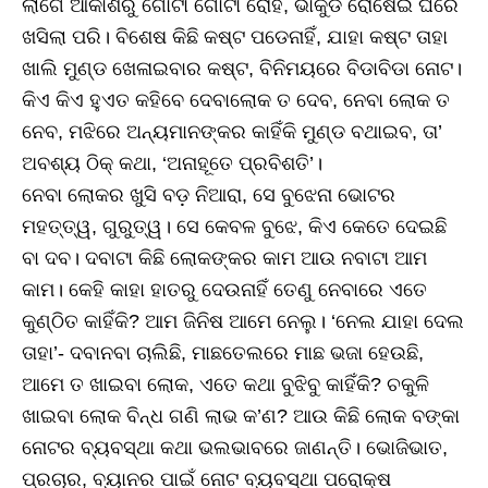
ଲାଗେ ଆକାଶରୁ ଗୋଟା ଗୋଟା ରୋହି, ଭାକୁଡ ରୋଷେଇ ଘରେ
ଖସିଲା ପରି। ବିଶେଷ କିଛି କଷ୍ଟ ପଡେନାହିଁ, ଯାହା କଷ୍ଟ ତାହା
ଖାଲି ମୁଣ୍ଡ ଖେଳାଇବାର କଷ୍ଟ, ବିନିମୟରେ ବିଡାବିଡା ନୋଟ।
କିଏ କିଏ ହୁଏତ କହିବେ ଦେବାଲୋକ ତ ଦେବ, ନେବା ଲୋକ ତ
ନେବ, ମଝିରେ ଅନ୍ୟମାନଙ୍କର କାହିଁକି ମୁଣ୍ଡ ବଥାଇବ, ତା’
ଅବଶ୍ୟ ଠିକ୍‌ କଥା, ‘ଅନାହୂତେ ପ୍ରବିଶତି’।
ନେବା ଲୋକର ଖୁସି ବଡ଼ ନିଆରା, ସେ ବୁଝେନା ଭୋଟର
ମହତ୍ତ୍ୱ, ଗୁରୁତ୍ୱ। ସେ କେବଳ ବୁଝେ, କିଏ କେତେ ଦେଇଛି
ବା ଦବ। ଦବାଟା କିଛି ଲୋକଙ୍କର କାମ ଆଉ ନବାଟା ଆମ
କାମ। କେହି କାହା ହାତରୁ ଦେଉନାହିଁ ତେଣୁ ନେବାରେ ଏତେ
କୁଣ୍ଠିତ କାହିଁକି? ଆମ ଜିନିଷ ଆମେ ନେଲୁ। ‘ନେଲ ଯାହା ଦେଲ
ତାହା’- ଦବାନବା ଚାଲିଛି, ମାଛତେଲରେ ମାଛ ଭଜା ହେଉଛି,
ଆମେ ତ ଖାଇବା ଲୋକ, ଏତେ କଥା ବୁଝିବୁ କାହିଁକି? ଚକୁଳି
ଖାଇବା ଲୋକ ବିନ୍ଧ ଗଣି ଲାଭ କ’ଣ? ଆଉ କିଛି ଲୋକ ବଙ୍କା
ନୋଟର ବ୍ୟବସ୍ଥା କଥା ଭଲଭାବରେ ଜାଣନ୍ତି। ଭୋଜିଭାତ,
ପ୍ରଚାର, ବ୍ୟାନର ପାଇଁ ନୋଟ ବ୍ୟବସ୍ଥା ପରୋକ୍ଷ