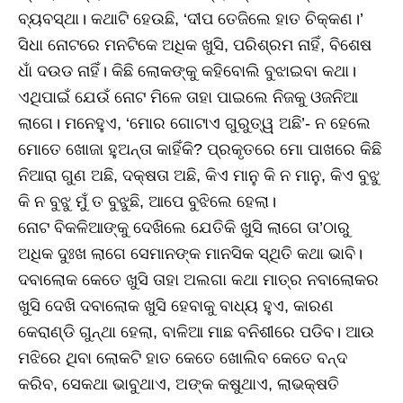
ବ୍ୟବସ୍ଥା। କଥାଟି ହେଉଛି, ‘ଦୀପ ତେଜିଲେ ହାତ ଚିକ୍କଣ।’
ସିଧା ନୋଟରେ ମନଟିକେ ଅଧିକ ଖୁସି, ପରିଶ୍ରମ ନାହିଁ, ବିଶେଷ
ଧାଁ ଦଉଡ ନାହିଁ। କିଛି ଲୋକଙ୍କୁ କହିବୋଲି ବୁଝାଇବା କଥା।
ଏଥିପାଇଁ ଯେଉଁ ନୋଟ ମିଳେ ତାହା ପାଇଲେ ନିଜକୁ ଓଜନିଆ
ଲାଗେ। ମନେହୁଏ, ‘ମୋର ଗୋଟାଏ ଗୁରୁତ୍ୱ ଅଛି’- ନ ହେଲେ
ମୋତେ ଖୋଜା ହୁଅନ୍ତା କାହିଁକି? ପ୍ରକୃତରେ ମୋ ପାଖରେ କିଛି
ନିଆରା ଗୁଣ ଅଛି, ଦକ୍ଷତା ଅଛି, କିଏ ମାନୁ କି ନ ମାନୁ, କିଏ ବୁଝୁ
କି ନ ବୁଝୁ ମୁଁ ତ ବୁଝୁଛି, ଆପେ ବୁଝିଲେ ହେଲା।
ନୋଟ ବିକଳିଆଙ୍କୁ ଦେଖିଲେ ଯେତିକି ଖୁସି ଲାଗେ ତା’ଠାରୁ
ଅଧିକ ଦୁଃଖ ଲାଗେ ସେମାନଙ୍କ ମାନସିକ ସ୍ଥିତି କଥା ଭାବି।
ଦବାଲୋକ କେତେ ଖୁସି ତାହା ଅଲଗା କଥା ମାତ୍ର ନବାଲୋକର
ଖୁସି ଦେଖି ଦବାଲୋକ ଖୁସି ହେବାକୁ ବାଧ୍ୟ ହୁଏ, କାରଣ
କେରାଣ୍ଡି ଗୁନ୍ଥା ହେଲା, ବାଳିଆ ମାଛ ବନିଶୀରେ ପଡିବ। ଆଉ
ମଝିରେ ଥିବା ଲୋକଟି ହାତ କେତେ ଖୋଲିବ କେତେ ବନ୍ଦ
କରିବ, ସେକଥା ଭାବୁଥାଏ, ଅଙ୍କ କଷୁଥାଏ, ଲାଭକ୍ଷତି