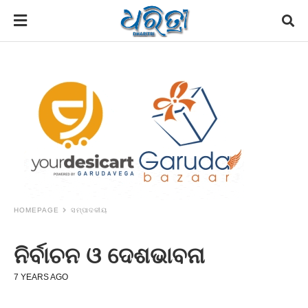
HOMEPAGE
ସମ୍ପାଦକୀୟ
ନିର୍ବାଚନ ଓ ଦେଶଭାବନା
7 YEARS AGO