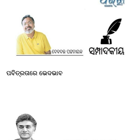
ପବିତ୍ରତାରେ ଭେଦଭାବ