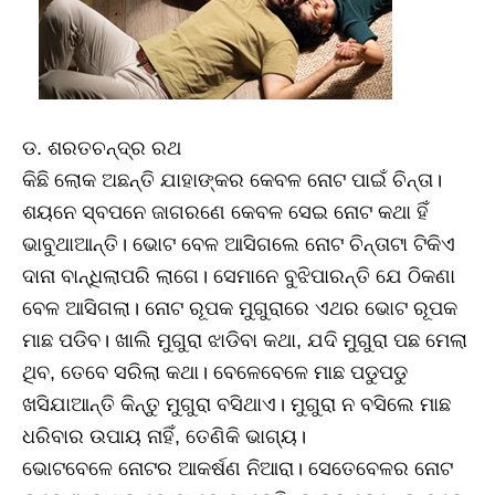
ଡ. ଶରତଚନ୍ଦ୍ର ରଥ
କିଛି ଲୋକ ଅଛନ୍ତି ଯାହାଙ୍କର କେବଳ ନୋଟ ପାଇଁ ଚିନ୍ତା।
ଶୟନେ ସ୍ବପନେ ଜାଗରଣେ କେବଳ ସେଇ ନୋଟ କଥା ହିଁ
ଭାବୁଥାଆନ୍ତି। ଭୋଟ ବେଳ ଆସିଗଲେ ନୋଟ ଚିନ୍ତାଟା ଟିକିଏ
ଦାନା ବାନ୍ଧିଲାପରି ଲାଗେ। ସେମାନେ ବୁଝିପାରନ୍ତି ଯେ ଠିକଣା
ବେଳ ଆସିଗଲା। ନୋଟ ରୂପକ ମୁଗୁରାରେ ଏଥର ଭୋଟ ରୂପକ
ମାଛ ପଡିବ। ଖାଲି ମୁଗୁରା ଝାଡିବା କଥା, ଯଦି ମୁଗୁରା ପଛ ମେଲା
ଥିବ, ତେବେ ସରିଲା କଥା। ବେଳେବେଳେ ମାଛ ପଡୁପଡୁ
ଖସିଯାଆନ୍ତି କିନ୍ତୁ ମୁଗୁରା ବସିଥାଏ। ମୁଗୁରା ନ ବସିଲେ ମାଛ
ଧରିବାର ଉପାୟ ନାହିଁ, ତେଣିକି ଭାଗ୍ୟ।
ଭୋଟବେଳେ ନୋଟର ଆକର୍ଷଣ ନିଆରା। ସେତେବେଳର ନୋଟ