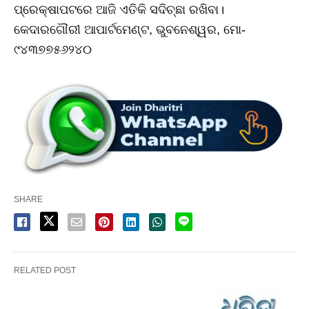
ପ୍ରେକ୍ଷାପଟରେ ଆଜି ଏତିକି ସଦିଚ୍ଛା ରଖିବା।
କେଦାରଗୌରୀ ଆପାର୍ଟମେଣ୍ଟ, ଭୁବନେଶ୍ୱର, ମୋ-
୯୪୩୭୭୫୬୨୪୦
SHARE
RELATED POST