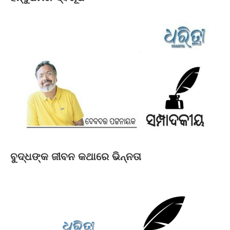
ବୁଦ୍ଧଙ୍କ ଜୀବନ କଥାରେ ଭିନ୍ନତା