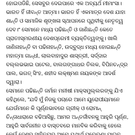
ହୋଇପଡିଛି, ସେସବୁର ଦେଇପାରେ ଏକ ଅବ୍ୟର୍ଥ ମୀମାଂସା।
ଭାରତ ହିଁ ଜୀବନ୍ତ ଆତ୍ମା। ଭାରତ ହିଁ ଏକମାତ୍ର ଦେଶ ଯାହା
ଶାନ୍ତି ଓ ସାମାଜିକ ଶୃଙ୍ଖଳା ସ୍ଥାପନରେ ପୃଥିବୀକୁ ନେତୃତ୍ୱ
ଦେବ।“ ସେମାନେ ମଧ୍ୟ ପଢିଛନ୍ତି ଓ ଜାଣିଛନ୍ତି କେତେ
ପ୍ରାତଃସ୍ମରଣୀୟ ଦେଶପ୍ରେମୀ ବ୍ୟକ୍ତିତ୍ୱଙ୍କୁ। ଖାଲି
ଜାଣିନାହାନ୍ତି ବା ପଢିନାହାନ୍ତି, ଉଦ୍‌ବୁଦ୍ଧ ମଧ୍ୟ ହୋଇଛନ୍ତି
ମହାତ୍ମା ଗାନ୍ଧୀ, ଲାଲବାହାଦୁର ଶାସ୍ତ୍ରୀ, ସର୍ଦ୍ଦାର
ବଲ୍ଲଭଭାଇ ପଟେଲ, ବାଲଗଙ୍ଗାଧର ତିଲକ, ବିପିନଚନ୍ଦ୍ର
ପାଲ, ଭଗତ୍‌ ସିଂହ, ଶହୀଦ ଲକ୍ଷ୍ମଣ ନାୟକଙ୍କ ଆଦର୍ଶ
ଦ୍ୱାରା।
ସେମାନେ ପଢିଛନ୍ତି ଜର୍ମାନ ମନୀଷୀ ମାକ୍‌ସମୁଲ୍ଲରଙ୍କୁ ଯିଏ
କହିଥିଲେ, ”ଯଦି ମୁଁ ନିଜକୁ ପଚାରେ ଆମେ ୟୁରୋପୀୟମାନେ
ଯେଉଁମାନେ କି ପୂର୍ଣ୍ଣଭାବରେ ଗ୍ରୀକ୍‌ ଓ ରୋମାନ୍‌
ଚିନ୍ତାଧାରାରେ ବଢିଆସିଛୁ, ଆମର ଅନ୍ତର୍ଜୀବନକୁ ଆହୁରି ପୂର୍ଣ୍ଣ,
ଆହୁରି ସାର୍ବଜନୀନ ଓ ବାସ୍ତବରେ ମାନବିକ କରିବାକୁ ହେଲେ
କେଉଁ ଦେଶର ସାହିତ୍ୟରୁ ଆମେ ଯଥାର୍ଥ ପ୍ରେରଣା ପାଇବୁ,