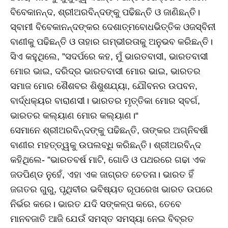
ବିବେକାନନ୍ଦ, ଶ୍ରୀଅରବିନ୍ଦଙ୍କୁ ପଢିଛନ୍ତି ଓ ଜାଣିଛନ୍ତି।
ସ୍ବାମୀ ବିବେକାନନ୍ଦଙ୍କର ଦେଶାତ୍ମବୋଧଭିତ୍ତିକ ଓଜସ୍ବିନୀ
ବାଣୀକୁ ପଢିଛନ୍ତି ଓ ତାହାର ଗମ୍ଭୀରତାକୁ ଅନୁଭବ କରିଛନ୍ତି।
ସିଏ କହୁଥିଲେ, ”ସଦର୍ପରେ କହ, ମୁଁ ଭାରତବାସୀ, ଭାରତବାସୀ
ମୋର ଭାଇ, ଦରିଦ୍ର ଭାରତବାସୀ ମୋର ଭାଇ, ଭାରତର
ସମାଜ ମୋର ଶୈଶବର ଶିଶୁଶଯ୍ୟା, ଯୌବନର ଉପବନ,
ବାର୍ଦ୍ଧକ୍ୟର ବାରାଣସୀ। ଭାରତର ମୃତ୍ତିକା ମୋର ସ୍ବର୍ଗ,
ଭାରତର କଲ୍ୟାଣ ମୋର କଲ୍ୟାଣ।“
ସେମାନେ ଶ୍ରୀଅରବିନ୍ଦଙ୍କୁ ପଢିଛନ୍ତି, ତାଙ୍କର ଅଗ୍ନିବର୍ଷୀ
ବାଣୀର ମହତ୍ତ୍ୱକୁ ଉପଲବ୍ଧି କରିଛନ୍ତି। ଶ୍ରୀଅରବିନ୍ଦ
କହିଥିଲେ- ”ଭାରତବର୍ଷ ମାଟି, ଗୋଡି ଓ ପଥରରେ ଗଢା ଏକ
ଜଡପିଣ୍ଡ ନୁହେଁ, ଏହା ଏକ ଜାଗ୍ରତ ଚେତନା। ଭାରତ ହିଁ
ଜଗତର ଗୁରୁ, ପୃଥିବୀର ଭବିଷ୍ୟତ ରୂପରେଖ ଭାରତ ଉପରେ
ନିର୍ଭର କରେ। ଭାରତ ଯଦି ସଙ୍କଳ୍ପ କରେ, ତେବେ
ମାନବଜାତି ଆଜି ଯେଉଁ ସମସ୍ତ ସମସ୍ୟା ନେଇ ବିବ୍ରତ