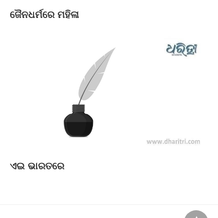
ଜୈନଧର୍ମରେ ମହିଳା
ଏଇ ଭାରତରେ