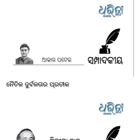
ନୈତିକ ଦୁର୍ବଳତାର ପ୍ରତୀକ