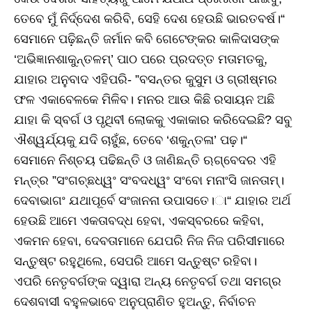
ତେବେ ମୁଁ ନିର୍ଦ୍ଦେଶ କରିବି, ସେହି ଦେଶ ହେଉଛି ଭାରତବର୍ଷ।“
ସେମାନେ ପଢ଼ିଛନ୍ତି ଜର୍ମାନ କବି ଗେଟେଙ୍କର କାଳିଦାସଙ୍କ
‘ଅଭିଜ୍ଞାନଶାକୁନ୍ତଳମ୍‌’ ପାଠ ପରେ ପ୍ରଦତ୍ତ ମତାମତକୁ,
ଯାହାର ଅନୁବାଦ ଏହିପରି- ”ବସନ୍ତର କୁସୁମ ଓ ଗ୍ରୀଷ୍ମର
ଫଳ ଏକାବେଳକେ ମିଳିବ। ମନର ଆଉ କିଛି ରସାୟନ ଅଛି
ଯାହା କି ସ୍ବର୍ଗ ଓ ପୃଥିବୀ ଲୋକକୁ ଏକାକାର କରିଦେଇଛି? ସବୁ
ଐଶ୍ୱର୍ଯ୍ୟକୁ ଯଦି ଚାହୁଁଛ, ତେବେ ‘ଶକୁନ୍ତଳା’ ପଢ଼।“
ସେମାନେ ନିଶ୍ଚୟ ପଢିଛନ୍ତି ଓ ଜାଣିଛନ୍ତି ଋଗ୍‌ବେଦର ଏହି
ମନ୍ତ୍ର ”ସଂଗଚ୍ଛଧ୍ୱଂ ସଂବଦଧ୍ୱଂ ସଂବୋ ମନାଂସି ଜାନତାମ୍‌।
ଦେବାଭାଗଂ ଯଥାପୂର୍ବେ ସଂଜାନନା ଉପାସତେ।ା“ ଯାହାର ଅର୍ଥ
ହେଉଛି ଆମେ ଏକତାବଦ୍ଧ ହେବା, ଏକସ୍ବରରେ କହିବା,
ଏକମନ ହେବା, ଦେବତାମାନେ ଯେପରି ନିଜ ନିଜ ପରିସୀମାରେ
ସନ୍ତୁଷ୍ଟ ରହୁଥିଲେ, ସେପରି ଆମେ ସନ୍ତୁଷ୍ଟ ରହିବା।
ଏପରି ନେତୃବର୍ଗଙ୍କ ଦ୍ୱାରା ଅନ୍ୟ ନେତୃବର୍ଗ ତଥା ସମଗ୍ର
ଦେଶବାସୀ ବହୁଳଭାବେ ଅନୁପ୍ରାଣିତ ହୁଅନ୍ତୁ, ନିର୍ବାଚନ