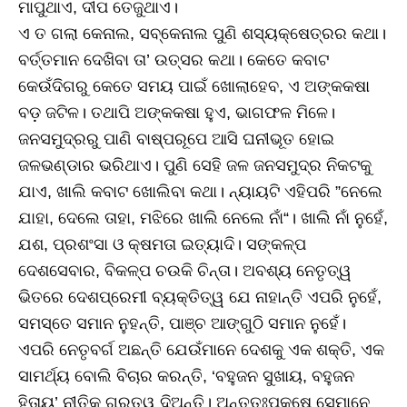
ମାପୁଥାଏ, ଦୀପ ତେଜୁଥାଏ।
ଏ ତ ଗଲା କେନାଲ, ସବ୍‌କେନାଲ ପୁଣି ଶସ୍ୟକ୍ଷେତ୍ରର କଥା।
ବର୍ତ୍ତମାନ ଦେଖିବା ତା’ ଉତ୍ସର କଥା। କେତେ କବାଟ
କେଉଁଦିଗରୁ କେତେ ସମୟ ପାଇଁ ଖୋଲାହେବ, ଏ ଅଙ୍କକଷା
ବଡ଼ ଜଟିଳ। ତଥାପି ଅଙ୍କକଷା ହୁଏ, ଭାଗଫଳ ମିଳେ।
ଜନସମୁଦ୍ରରୁ ପାଣି ବାଷ୍ପରୂପେ ଆସି ଘନୀଭୂତ ହୋଇ
ଜଳଭଣ୍ଡାର ଭରିଥାଏ। ପୁଣି ସେହି ଜଳ ଜନସମୁଦ୍ର ନିକଟକୁ
ଯାଏ, ଖାଲି କବାଟ ଖୋଲିବା କଥା। ନ୍ୟାୟଟି ଏହିପରି ”ନେଲେ
ଯାହା, ଦେଲେ ତାହା, ମଝିରେ ଖାଲି ନେଲେ ନାଁ“। ଖାଲି ନାଁ ନୁହେଁ,
ଯଶ, ପ୍ରଶଂସା ଓ କ୍ଷମତା ଇତ୍ୟାଦି। ସଙ୍କଳ୍ପ
ଦେଶସେବାର, ବିକଳ୍ପ ଚଉକି ଚିନ୍ତା। ଅବଶ୍ୟ ନେତୃତ୍ୱ
ଭିତରେ ଦେଶପ୍ରେମୀ ବ୍ୟକ୍ତିତ୍ୱ ଯେ ନାହାନ୍ତି ଏପରି ନୁହେଁ,
ସମସ୍ତେ ସମାନ ନୁହନ୍ତି, ପାଞ୍ଚ ଆଙ୍ଗୁଠି ସମାନ ନୁହେଁ।
ଏପରି ନେତୃବର୍ଗ ଅଛନ୍ତି ଯେଉଁମାନେ ଦେଶକୁ ଏକ ଶକ୍ତି, ଏକ
ସାମର୍ଥ୍ୟ ବୋଲି ବିଚାର କରନ୍ତି, ‘ବହୁଜନ ସୁଖାୟ, ବହୁଜନ
ହିତାୟ’ ନୀତିକୁ ଗୁରୁତ୍ୱ ଦିଅନ୍ତି। ଅନ୍ତତଃପକ୍ଷେ ସେମାନେ