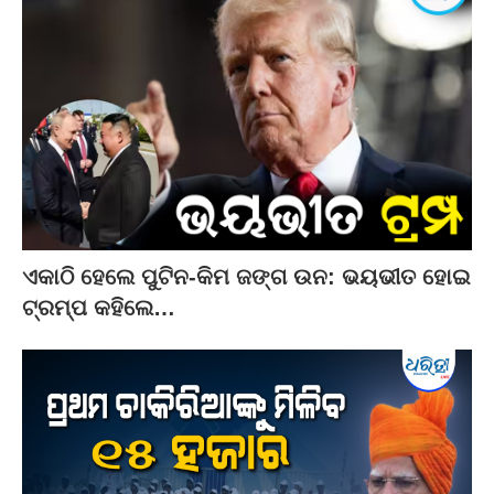
ଏକାଠି ହେଲେ ପୁଟିନ-କିମ ଜଙ୍ଗ ଉନ: ଭୟଭୀତ ହୋଇ
ଟ୍ରମ୍ପ କହିଲେ…