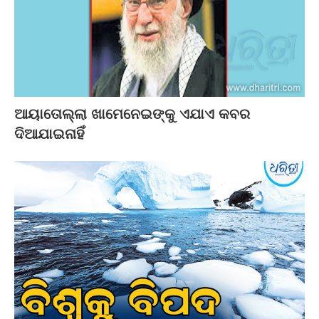
ଆୟାତୋଲ୍ଲା ଖାମେନେଇଙ୍କୁ ଏଯାଏ କବର
ଦିଆଯାଇନାହିଁ