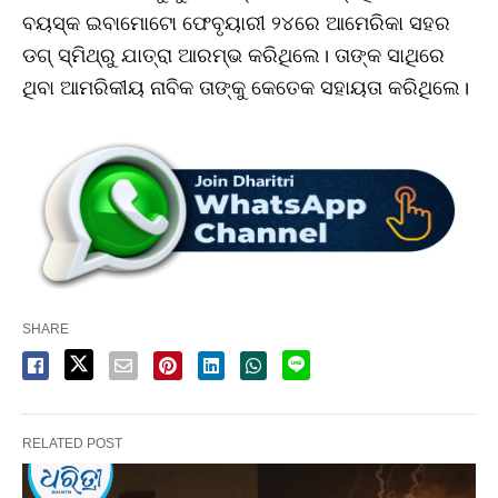
ବୟସ୍କ ଇବାମୋଟୋ ଫେବୃୟାରୀ ୨୪ରେ ଆମେରିକା ସହର
ଡଗ୍‌ ସ୍ମିଥ୍‌ରୁ ଯାତ୍ରା ଆରମ୍ଭ କରିଥିଲେ। ତାଙ୍କ ସାଥିରେ
ଥିବା ଆମରିକୀୟ ନାବିକ ତାଙ୍କୁ କେତେକ ସହାୟତା କରିଥିଲେ।
SHARE
RELATED POST