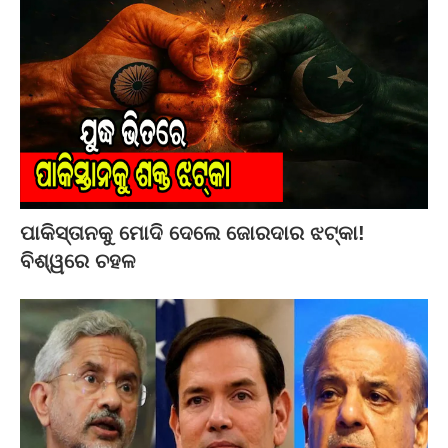
ପାକିସ୍ତାନକୁ ମୋଦି ଦେଲେ ଜୋରଦାର ଝଟ୍‌କା!
ବିଶ୍ୱରେ ଚହଳ