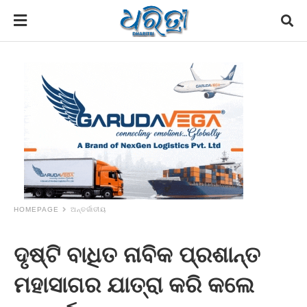
HOMEPAGE
ଅନ୍ତର୍ଜାତୀୟ
ଦୃଷ୍ଟି ବାଧିତ ନାବିକ ପ୍ରଶାନ୍ତ
ମହାସାଗର ଯାତ୍ରା କରି କଲେ