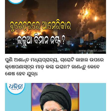
ପୁଣି ଅଶାନ୍ତ ମଧ୍ୟପ୍ରାଚ୍ୟ, ଚାରୋଟି ଜାହାଜ ଉପରେ
କ୍ଷେପଣାସ୍ତ୍ର ମାଡ଼ କଲା ଇରାନ? ଜାଣନ୍ତୁ କେବେ
ଶେଷ ହେବ ଯୁଦ୍ଧ