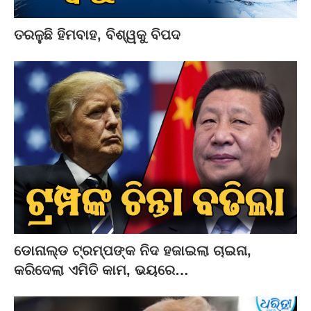
ତରଳୁଛି ହିମବାହ, ବିଶ୍ୱକୁ ବିପଦ
ଡୋନାଲ୍ଡ ଟ୍ରମ୍ପଙ୍କ ନିଦ ହଜାଇଲା ଚାଇନା,
କରିଦେଲା ଏମିତି କାମ, ଭୟରେ…