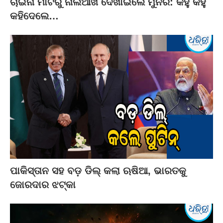
ଚାଇନା ମାଟିରୁ ନାଲିଆଖି ଦେଖାଇଲେ ମୁନିର: କହୁ କହୁ
କହିଦେଲେ…
ପାକିସ୍ତାନ ସହ ବଡ଼ ଡିଲ୍‌ କଲା ଋଷିଆ, ଭାରତକୁ
ଜୋରଦାର ଝଟ୍‌କା