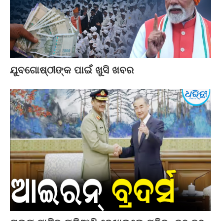
ଯୁବଗୋଷ୍ଠୀଙ୍କ ପାଇଁ ଖୁସି ଖବର