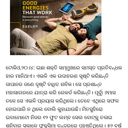
ଟୋକିଓ,୨୦।୪: ଇଛା ଶକ୍ତି ସମ୍ମୁଖରେ ସମସ୍ତ ପ୍ରତିବନ୍ଧକ
ହାର ମାନିଥାଏ। ଏଭଳି ଏକ ଉଦାହରଣ ସୃଷ୍ଟି କରିଛନ୍ତି
ଜାପାନର ଜଣେ ଦୃଷ୍ଟି ବାଧିତ ନାବିକ। ସେ ପ୍ରଶାନ୍ତ
ମହାସାଗରରେ ଯାତ୍ରା କରି ରେକର୍ଡ କରିଛନ୍ତି। ପୂର୍ବାୁ ୬ମାସ
ତଳେ ସେ ଏଭଳି ପ୍ରୟାସ କରିଥିଲେ। ତେବେ ଏଥିରେ ସଫଳ
ହୋଇପାରି ନ ଥିଲେ ବୋଲି କୁହାଯାଉଛି। ମିତସୁହିରୋ
ଇବାମୋଟୋ ନିଜର ୧୨ ଫୁଟ ଲମ୍ବ ସେଲ ବୋଟ୍‌କୁ ଚଳାଇ
ଶନିବାର ସକାଳେ ଫୁକୁସିମା ବନ୍ଦରରେ ପହଞ୍ଚିଥିଲେ। ୫୨ ବର୍ଷ