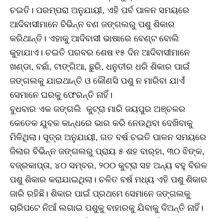
ଚଇତି। ପରମ୍ପରା ଅନୁଯାୟୀ, ଏହି ପର୍ବ ପାଳନ ସମୟରେ
ଆଦିବାସୀମାନେ ବିଭିନ୍ନ ବଣ ଜଙ୍ଗଲରୁ ପଶୁ ଶିକାର
କରିଥାନ୍ତି। ଏହାକୁ ଆଦିବାସୀ ଭାଷାରେ ବେଣ୍ଟ ବୋଲି
କୁହାଯାଏ। ଚଇତି ପରବର ଶେଷ ୧୫ ଦିନ ଆଦିବାସୀମାନେ
ଖଣ୍ଡା, ବର୍ଛା, ଟାଙ୍ଗିଆ, ଛୁରି, ଧନୁତୀର ଧରି ଶିକାର ପାଇଁ
ଜଙ୍ଗଲକୁ ଯାଇଥାନ୍ତି ଓ କୌଣସି ପଶୁ ନ ମାରିବା ଯାଏଁ
ସେମାନେ ଘରକୁ ଫେରନ୍ତି ନାହିଁ।
ବୁଧବାର ଏକ ଜଙ୍ଗଲି କୁଟ୍‌ରା ମାରି ଜୟପୁର ଅଞ୍ଚଳର
କେତେକ ଯୁବକ କାନ୍ଧରେ ଭାର କରି ନେଉଥିବା ଦେଖିବାକୁ
ମିଳିଥିଲା। ସୂତ୍ର ଅନୁଯାୟୀ, ଗତ ବର୍ଷ ଚଇତି ପାଳନ ସମୟରେ
ଜିଲାର ବିଭିନ୍ନ ଜଙ୍ଗଲରୁ ପ୍ରାୟ ୫ ଶହ ବାର୍‌ହା, ୩୦ ଝିଙ୍କ,
ବଜ୍ରକାପ୍ତା, ୪୦ ସମ୍ବର, ୨୦୦ କୁଟ୍‌ରା ସହ ଅନ୍ୟ ବହୁ ବିରଳ
ପଶୁ ଶିକାର କରାଯାଇଥିଲା। ଚଳିତ ବର୍ଷ ମଧ୍ୟ ଏହି ପଶୁ ଶିକାର
ଜାରି ରହିଛି। ଶିକାର ପାଇଁ ପ୍ରଥମେ ସେମାନେ ଜଙ୍ଗଲକୁ
ଚାରିପଟେ ନିଆଁ ଲଗାଇ ପଶୁକୁ ବାହାରକୁ ଯିବାକୁ ଦିଅନ୍ତି ନାହିଁ।