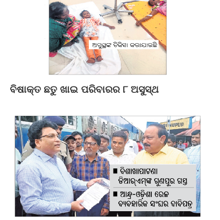
ବିଷାକ୍ତ ଛତୁ ଖାଇ ପରିବାରର ୮ ଅସୁସ୍ଥ