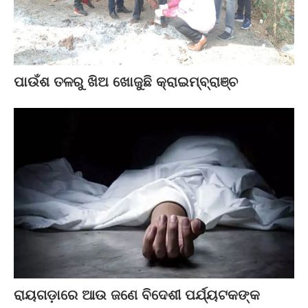
ପାଉଁଶ ତଳରୁ ଖିଅ ଖୋଜୁଛି କ୍ରାଇମ୍‌ବ୍ରାଞ୍ଚ
ରାୟଗଡ଼ାରେ ଆଉ ଜଣେ ବିଦେଶୀ ପର୍ଯ୍ୟଟକଙ୍କ