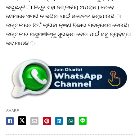
କରୁଛନ୍ତି ା କିନ୍ତୁ ଏହା ଦଣ୍ଡନୀୟ ଅପରାଧ। ତେବେ
ସେମାନେ ଏପରି ନ କରିବା ପାଇଁ ସଚେତନ କରାଯାଉଛି ା
ଜଙ୍ଗଲରେ ନିଆଁ ଲାଗିବା କ୍ଷଣି ବିଭାଗ ପଦକ୍ଷେପ ନେଉଛି।
ଜଙ୍ଗଲର ପଶୁପଷୀଙ୍କୁ ସୁରକ୍ଷା ଦେବା ପାଇଁ ସବୁ ବ୍ୟବସ୍ଥା
କରାଯାଉଛି ା
SHARE