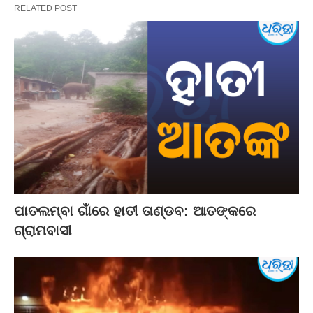
RELATED POST
ପାତଲମ୍ବା ଗାଁରେ ହାତୀ ତାଣ୍ଡବ: ଆତଙ୍କରେ
ଗ୍ରାମବାସୀ