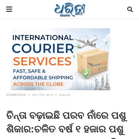
HOMEPAGE
ଆମ ଜିଲା ଖବର
ରାୟଗଡା
ଚିନ୍ତା ବଢ଼ାଇଛି ପରବ ନାଁରେ ପଶୁ
ଶିକାର:ଚଳିତ ବର୍ଷ ୧ ହଜାର ପଶୁ