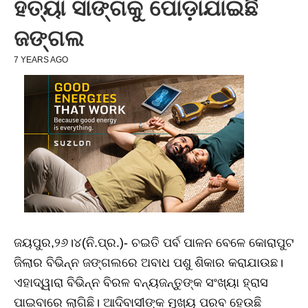
ହତ୍ୟା ସାଙ୍ଗକୁ ପୋଡ଼ାଯାଇଛି
ଜଙ୍ଗଲ
7 YEARS AGO
ଜୟପୁର,୨୬।୪(ନି.ପ୍ର.)- ଚଇତି ପର୍ବ ପାଳନ ବେଳେ କୋରାପୁଟ
ଜିଲାର ବିଭିନ୍ନ ଜଙ୍ଗଲରେ ଅବାଧ ପଶୁ ଶିକାର କରାଯାଉଛ।
ଏହାଦ୍ୱାରା ବିଭିନ୍ନ ବିରଳ ବନ୍ୟଜନ୍ତୁଙ୍କ ସଂଖ୍ୟା ହ୍ରାସ
ପାଇବାରେ ଲାଗିଛି। ଆଦିବାସୀଙ୍କ ମୁଖ୍ୟ ପରବ ହେଉଛି