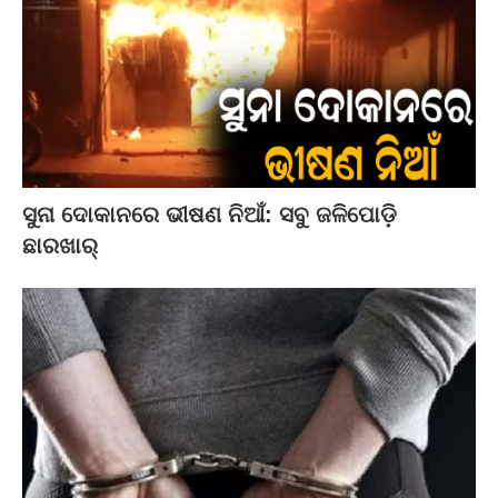
ସୁନା ଦୋକାନରେ ଭୀଷଣ ନିଆଁ: ସବୁ ଜଳିପୋଡ଼ି
ଛାରଖାର୍‌