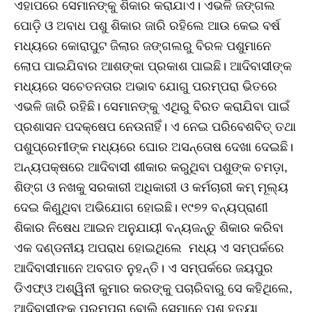
ଏହାପରେ ସେମାନଙ୍କୁ ଶିକାର କରାଯାଏ। ଏଭଳି ଜଙ୍ଗଲ
ପୋଡ଼ି ଓ ଅବାଧ ପଶୁ ଶିକାର ଜାରି ରହିଲେ ଆଉ କେଇ ବର୍ଷ
ମଧ୍ୟରେ କୋରାପୁଟ ଜିଲାର ଜଙ୍ଗଲରୁ ବିରଳ ପଶୁମାନେ
ଲୋପ ପାଇଯିବାର ଆଶଙ୍କା ପ୍ରକାଶ ପାଇଛି। ଆଦିବାସୀଙ୍କ
ମଧ୍ୟରେ ସଚେତନତାର ଅଭାବ ଯୋଗୁ ପରମ୍ପରା ଭିତରେ
ଏଭଳି ଜାରି ରହିଛି। ସେମାନଙ୍କୁ ଏଥିରୁ ବିରତ କରାଯିବା ପାଇଁ
ପ୍ରଶାସନ ପଦକ୍ଷେପ ନେଉନାହିଁ। ଏ ନେଇ ପରିବେଶବିତ୍‌ ତଥା
ପଶୁପ୍ରେମୀଙ୍କ ମଧ୍ୟରେ ଘୋର ଅସନ୍ତୋଷ ଦେଖା ଦେଇଛି।
ଅନ୍ୟପକ୍ଷରେ ଆଦିବାସୀ ଶୀକାର କରୁଥିବା ପଶୁଙ୍କ ଚମଡ଼ା,
ଶିଙ୍ଗ ଓ ନଖକୁ ସରକାରୀ ଅଧିକାରୀ ଓ କର୍ମଚାରୀ କମ୍‌ ମୂଲ୍ୟ
ଦେଇ କିଣୁଥିବା ଅଭିଯୋଗ ହୋଇଛି। ୧୯୭୨ ବନ୍ୟପ୍ରାଣୀ
ଶିକାର ନିଷେଧ ଆଇନ ଅନୁଯାୟୀ ବନ୍ୟଜନ୍ତୁ ଶିକାର କରିବା
ଏକ ଦଣ୍ଡନୀୟ ଅପରାଧ ହୋଇଥିଲେ ମଧ୍ୟ ଏ ସମ୍ପର୍କରେ
ଆଦିବାସୀମାନେ ଅବଗତ ନୁହନ୍ତି। ଏ ସମ୍ପର୍କରେ ଜୟପୁର
ଡିଏଫ୍‌ଓ ଅଶ୍ୱିନୀ କୁମାର କରଙ୍କୁ ପଚାରିବାରୁ ସେ କହିଥିଲେ,
ଆଦିବାସୀଙ୍କ ପରମ୍ପରା ବୋଲି ସେମାନେ ପଶୁ ହତ୍ୟା