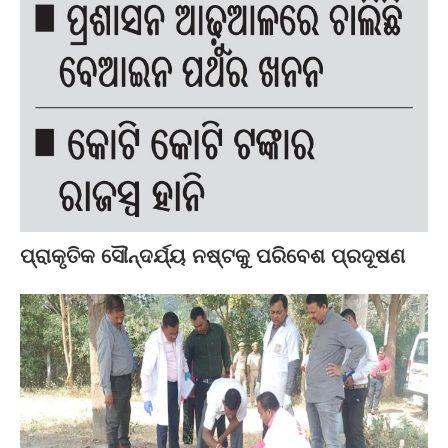
ପ୍ରାକୃତିକ ସୌନ୍ଦର୍ଯ୍ୟ ନଷ୍ଟକୁ ପରିବେଶ ପ୍ରଦୂଷଣ