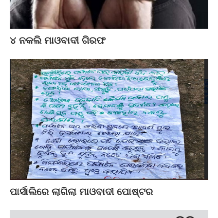
୪ ନକଲି ମାଓବାଦୀ ଗିରଫ
ପାର୍ସାଲିରେ ଲାଗିଲା ମାଓବାଦୀ ପୋଷ୍ଟର