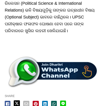
ରିଲେସନ (Political Science & International
Relations) ଭଳି ବିଷୟଗୁଡ଼ିକୁ ତାଙ୍କର ଇଚ୍ଛାଧୀନ ବିଷୟ
(Optional Subject) ଭାବରେ ବାଛିଥିଲେ। UPSC
ପରୀକ୍ଷାର ଫଳାଫଳ ଘୋଷଣା ହେବା ପରେ ତାଙ୍କ
ପରିବାରରେ ଖୁସିର ଲହରୀ ଖେଳିଯାଇଛି।
SHARE