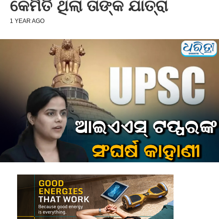
କେମିତି ଥିଲା ତାଙ୍କ ଯାତ୍ରା
1 YEAR AGO