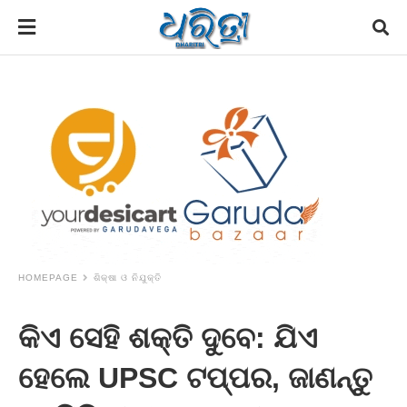
HOMEPAGE
ଶିକ୍ଷା ଓ ନିଯୁକ୍ତି
କିଏ ସେହି ଶକ୍ତି ଦୁବେ: ଯିଏ
ହେଲେ UPSC ଟପ୍ପର, ଜାଣନ୍ତୁ