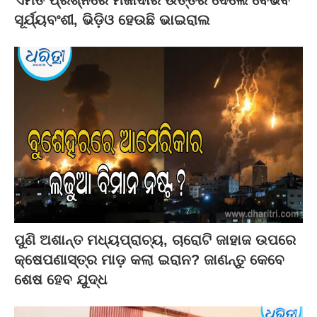
ଏମିତି ପ୍ରଶ୍ନରେ ମଜାଦାର ଉତ୍ତର ଦେଲେ ବୈଭବ
ସୂର୍ଯ୍ୟବଂଶୀ, ଭିଡ଼ିଓ ହେଉଛି ଭାଇରାଲ
ପୁଣି ଅଶାନ୍ତ ମଧ୍ୟପ୍ରାଚ୍ୟ, ଚାରୋଟି ଜାହାଜ ଉପରେ
କ୍ଷେପଣାସ୍ତ୍ର ମାଡ଼ କଲା ଇରାନ? ଜାଣନ୍ତୁ କେବେ
ଶେଷ ହେବ ଯୁଦ୍ଧ