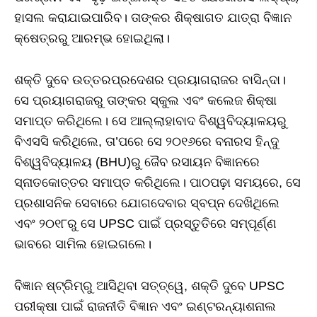
ହାସଲ କରାଯାଇପାରିବ। ତାଙ୍କର ଶିକ୍ଷାଗତ ଯାତ୍ରା ବିଜ୍ଞାନ
କ୍ଷେତ୍ରରୁ ଆରମ୍ଭ ହୋଇଥିଲା।
ଶକ୍ତି ଦୁବେ ଉତ୍ତରପ୍ରଦେଶର ପ୍ରୟାଗରାଜର ବାସିନ୍ଦା।
ସେ ପ୍ରୟାଗରାଜରୁ ତାଙ୍କର ସ୍କୁଲ ଏବଂ କଲେଜ ଶିକ୍ଷା
ସମାପ୍ତ କରିଥିଲେ। ସେ ଆଲ୍ଲାହାବାଦ ବିଶ୍ୱବିଦ୍ୟାଳୟରୁ
ବିଏସସି କରିଥିଲେ, ତା’ପରେ ସେ ୨୦୧୬ରେ ବନାରସ ହିନ୍ଦୁ
ବିଶ୍ୱବିଦ୍ୟାଳୟ (BHU)ରୁ ଜୈବ ରସାୟନ ବିଜ୍ଞାନରେ
ସ୍ନାତକୋତ୍ତର ସମାପ୍ତ କରିଥିଲେ। ପାଠପଢ଼ା ସମୟରେ, ସେ
ପ୍ରଶାସନିକ ସେବାରେ ଯୋଗଦେବାର ସ୍ବପ୍ନ ଦେଖିଥିଲେ
ଏବଂ ୨୦୧୮ରୁ ସେ UPSC ପାଇଁ ପ୍ରସ୍ତୁତିରେ ସମ୍ପୂର୍ଣ୍ଣ
ଭାବରେ ସାମିଲ ହୋଇଗଲେ।
ବିଜ୍ଞାନ ଷ୍ଟ୍ରିମ୍‌ରୁ ଆସିଥିବା ସତ୍ତ୍ୱେ, ଶକ୍ତି ଦୁବେ UPSC
ପରୀକ୍ଷା ପାଇଁ ରାଜନୀତି ବିଜ୍ଞାନ ଏବଂ ଇଣ୍ଟରନ୍ୟାଶନାଲ