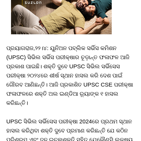
ପ୍ରୟାଗରାଜ,୨୨।୪: ୟୁନିଅନ ପବ୍ଲିକ ସର୍ଭିସ କମିଶନ
(UPSC) ସିଭିଲ ସର୍ଭିସ ପରୀକ୍ଷାର ଚୂଡ଼ାନ୍ତ ଫଳାଫଳ ଆଜି
ପ୍ରକାଶ ପାଇଛି। ଶକ୍ତି ଦୁବେ UPSC ସିଭିଲ ସର୍ଭିସେସ
ପରୀକ୍ଷା ୨୦୨୪ରେ ଶୀର୍ଷ ସ୍ଥାନ ହାସଲ କରି ଦେଶ ପାଇଁ
ଗୌରବ ଆଣିଛନ୍ତି। ଆଜି ପ୍ରକାଶିତ UPSC CSE ପରୀକ୍ଷା
ଫଳାଫଳରେ ଶକ୍ତି ଅଲ ଇଣ୍ଡିଆ ର଼୍ୟାଙ୍କ ୧ ହାସଲ
କରିଛନ୍ତି।
UPSC ସିଭିଲ ସର୍ଭିସେସ ପରୀକ୍ଷା 2024ରେ ପ୍ରଥମ ସ୍ଥାନ
ହାସଲ କରିଥିବା ଶକ୍ତି ଦୁବେ ପ୍ରମାଣ କରିଛନ୍ତି ଯେ କଠିନ
ପରିଶ୍ରମ ଏବଂ ଦୃଢ଼ ଇଚ୍ଛାଶକ୍ତି ସହିତ ଯେକୌଣସି ଲକ୍ଷ୍ୟ