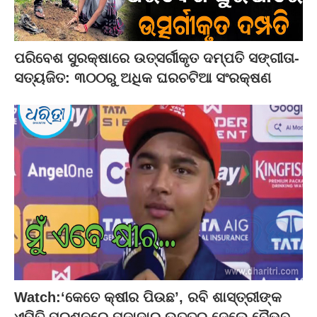
ପରିବେଶ ସୁରକ୍ଷାରେ ଉତ୍ସର୍ଗୀକୃତ ଦମ୍ପତି ସଙ୍ଗୀତା-
ସତ୍ୟଜିତ: ୩୦୦ରୁ ଅଧିକ ଘରଚଟିଆ ସଂରକ୍ଷଣ
Watch:‘କେତେ କ୍ଷୀର ପିଉଛ’, ରବି ଶାସ୍ତ୍ରୀଙ୍କ