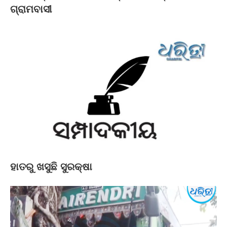
ଗ୍ରାମବାସୀ
ହାତରୁ ଖସୁଛି ସୁରକ୍ଷା