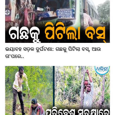
ଭୟାବହ ସଡ଼କ ଦୁର୍ଘଟଣା: ଗଛକୁ ପିଟିଲା ବସ୍‌, ଆଉ
ତା’ପରେ..