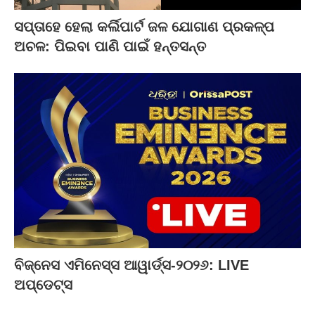
ସପ୍ତାହେ ହେଲା କର୍ଲିପାର୍ଟ ଜଳ ଯୋଗାଣ ପ୍ରକଳ୍ପ
ଅଚଳ: ପିଇବା ପାଣି ପାଇଁ ହନ୍ତସନ୍ତ
ବିଜ୍‌ନେସ ଏମିନେସ୍ସ ଆୱାର୍ଡ୍ସ-୨୦୨୬: LIVE
ଅପ୍‌ଡେଟ୍ସ