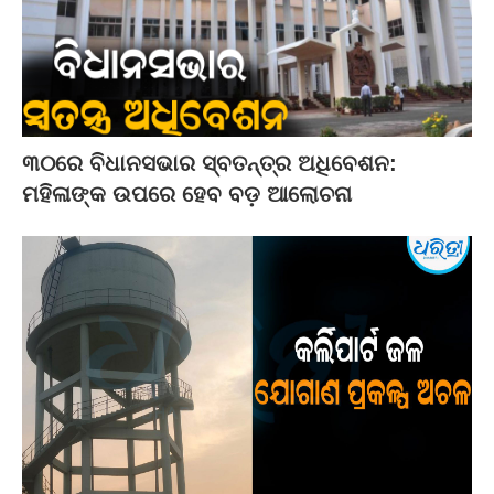
୩୦ରେ ବିଧାନସଭାର ସ୍ବତନ୍ତ୍ର ଅଧିବେଶନ:
ମହିଳାଙ୍କ ଉପରେ ହେବ ବଡ଼ ଆଲୋଚନା