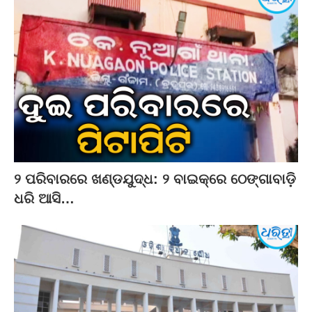
୨ ପରିବାରରେ ଖଣ୍ଡଯୁଦ୍ଧ: ୨ ବାଇକ୍‌ରେ ଠେଙ୍ଗାବାଡ଼ି
ଧରି ଆସି…