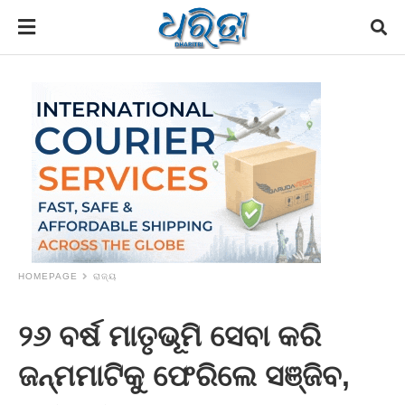
HOMEPAGE
ରାଜ୍ୟ
୨୬ ବର୍ଷ ମାତୃଭୂମି ସେବା କରି
ଜନ୍ମମାଟିକୁ ଫେରିଲେ ସଞ୍ଜିବ,