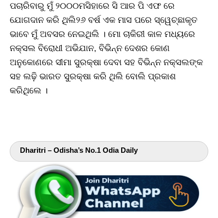
ପଚାରିବାରୁ ମୁଁ ୨୦୦୦ମସିହାରେ ସି ଆର ପି ଏଫ ରେ
ଯୋଗଦାନ କରି ଥିଲି୨୬ ବର୍ଷ ଏକ ମାସ ପରେ ସ୍ୱେଚ୍ଛାକୃତ
ଭାବେ ମୁଁ ଅବସର ନେଇଥିଲି । ମୋ ଚାକିରୀ କାଳ ମଧ୍ୟରେ
ନକ୍ସଲ ବିରୋଧୀ ଅଭିଯାନ, ବିଭିନ୍ନ ଦେଶର କୋଣ
ଅନୁକୋଣରେ ସୀମା ସୁରକ୍ଷା ଦେବା ସହ ବିଭିନ୍ନ ନକ୍ସଲଙ୍କ
ସହ ଲଢ଼ି ଭାରତ ସୁରକ୍ଷା କରି ଥିଲି ବୋଲି ପ୍ରକାଶ
କରିଥିଲେ ।
Dharitri – Odisha’s No.1 Odia Daily