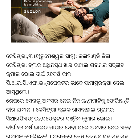
କେସିଙ୍ଗା,୩।୬(ତୁମେଶ୍ୱର ସାହୁ): କଳାହାଣ୍ଡି ଜିଲା
କେସିଙ୍ଗା ବ୍ଲକ ଅଧିନସ୍ଥ ଖାସ ବାହାଲ ଗ୍ରାମର ସଞ୍ଜୀବ
କୁମାର ଭୋଇ ଦୀର୍ଘ ୨୬ବର୍ଷ କାଳ
ସି.ଆର.ପି.ଏଫ.ଇନ୍ସପେକ୍ଟର ଭାବେ ସୀମାସୁରକ୍ଷା ଦେଇ
ଆସୁଥିଲେ।
ଶେଷରେ ସେନାରୁ ଅବସର ନେଇ ନିଜ ଜନ୍ମମାଟିକୁ ଫେରିଛନ୍ତି
ବୀର ଯବାନ । କେସିଙ୍ଗା ବ୍ଲକ ଖାସବାହାଲ ଗ୍ରାମର
ସିଆରପିଏଫ୍ ଇନ୍ସପେକ୍ଟର ସଞ୍ଜିବ କୁମାର ଭୋଇ।
ଦୀର୍ଘ ୨୬ ବର୍ଷ ଭାରତ ମାତାର ସେବା ପରେ ଅବସର ନେଇ ଏବେ
ଗ୍ରାମକୁ ଫେରିଛନ୍ତି । ଗ୍ରାମରେ ବନ୍ଧୁ ବାନ୍ଧବ ସହ ଶହ ଶହ