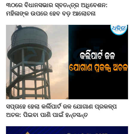
୩୦ରେ ବିଧାନସଭାର ସ୍ବତନ୍ତ୍ର ଅଧିବେଶନ:
ମହିଳାଙ୍କ ଉପରେ ହେବ ବଡ଼ ଆଲୋଚନା
ସପ୍ତାହେ ହେଲା କର୍ଲିପାର୍ଟ ଜଳ ଯୋଗାଣ ପ୍ରକଳ୍ପ
ଅଚଳ: ପିଇବା ପାଣି ପାଇଁ ହନ୍ତସନ୍ତ