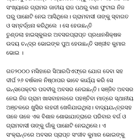
ସଂଖ୍ୟାରେ ଗ୍ରାମର ଜାତୀୟ ରାଜ ପଥରୁ ବାଣ ଫୁଟାଇ ନିଜ
ଘରୁ ପାଛୋଟି ନେଇ ଆସିଥିଲେ। ଗ୍ରାମବାସୀ ତାଙ୍କୁ ସ୍ବାଗତ
ଓ ସମ୍ବର୍ଦ୍ଧନା କରିଥିଲେ । ସେ ହେଉଛନ୍ତି
​ତୁଣ୍ଡଲା ହାଇସ୍କୁଲର ଅବସରପ୍ରାପ୍ତ ପ୍ରଧାନଶିକ୍ଷକ
ଉଦୟ ଚନ୍ଦ୍ର ଭୋଇଙ୍କ ପୁଅ ହେଉଛନ୍ତି ସଞ୍ଜୀବ କୁମାର
ଭୋଇ ।
ଗତ୨୦୦୦ ମସିହାରେ ସିଆରପିଏଫ୍‌ରେ ଯୋଗ ଦେବା ସହ
ଦୀର୍ଘ ୨୬ ବର୍ଷକାଳ ନିଷ୍ଠାପର ଭାବେ କାର୍ଯ୍ୟ କରି ସେ
ଇନ୍ସପେକ୍ଟର ପଦବୀରୁ ଅବସର ନେଇଛନ୍ତି। ସଞ୍ଜିବ ଅବସର
ନେଇ ନିଜ ଗ୍ରାମ ଖାସବାହାଲରେ ପହଞ୍ଚିବା ମାତ୍ରେ ସ୍ଥାନୀୟ
ଅଞ୍ଚଳରେ ଖୁସିର ଲହରୀ ଖେଳିଯାଇଥିଲା। ବାଦ୍ୟଯନ୍ତ୍ରସହ
ତାଳେ ତାଳେ ଏକ ବିଶାଳ ଶୋଭାଯାତ୍ରାରେ ପରିବାର ବର୍ଗ ଓ
ଗ୍ରାମବାସୀ ତାଙ୍କୁ ଗାଁକୁ ପାଛୋଟି ନେଇଥିଲେ। ଏ
ସଂକ୍ରାନ୍ତରେ ଅବସର ପ୍ରାପ୍ତ ସଂଜୀବ କୁମାର ଭୋଇଙ୍କୁ