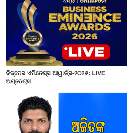
ବିଜ୍‌ନେସ ଏମିନେସ୍ସ ଆୱାର୍ଡ୍ସ-୨୦୨୬: LIVE
ଅପ୍‌ଡେଟ୍ସ