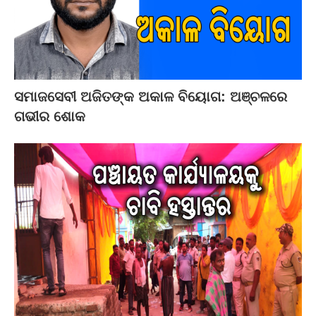
ସମାଜସେବୀ ଅଜିତଙ୍କ ଅକାଳ ବିୟୋଗ: ଅଞ୍ଚଳରେ
ଗଭୀର ଶୋକ