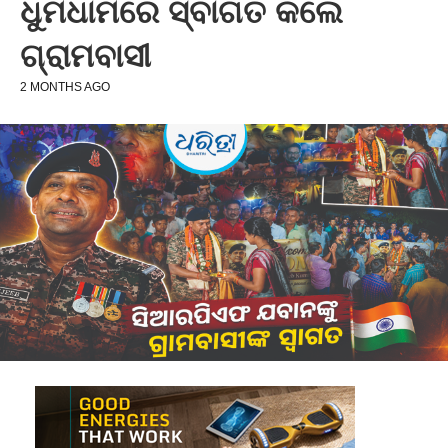
ଧୁମଧାମରେ ସ୍ବାଗତ କଲେ
ଗ୍ରାମବାସୀ
2 MONTHS AGO