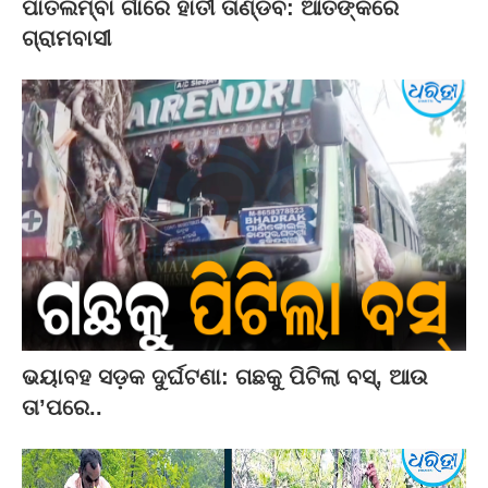
ପାତଲମ୍ବା ଗାଁରେ ହାତୀ ତାଣ୍ଡବ: ଆତଙ୍କରେ
ଗ୍ରାମବାସୀ
ଭୟାବହ ସଡ଼କ ଦୁର୍ଘଟଣା: ଗଛକୁ ପିଟିଲା ବସ୍‌, ଆଉ
ତା’ପରେ..