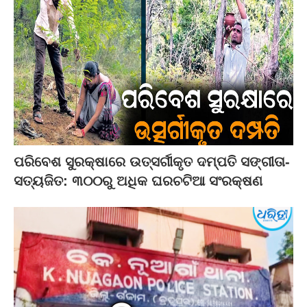
ପରିବେଶ ସୁରକ୍ଷାରେ ଉତ୍ସର୍ଗୀକୃତ ଦମ୍ପତି ସଙ୍ଗୀତା-
ସତ୍ୟଜିତ: ୩୦୦ରୁ ଅଧିକ ଘରଚଟିଆ ସଂରକ୍ଷଣ