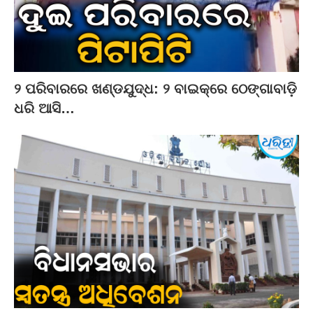
୨ ପରିବାରରେ ଖଣ୍ଡଯୁଦ୍ଧ: ୨ ବାଇକ୍‌ରେ ଠେଙ୍ଗାବାଡ଼ି
ଧରି ଆସି…