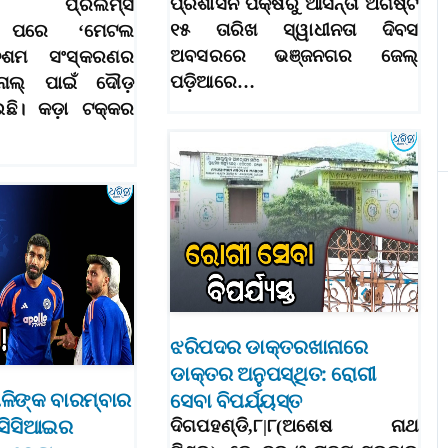
ପ୍ରଶାସନ ପକ୍ଷରୁ ଆସନ୍ତା ଅଗଷ୍ଟ
ର ପ୍ରିଲିମ୍ସ
୧୫ ତାରିଖ ସ୍ୱାଧୀନତା ଦିବସ
ତା ପରେ ‘ମେଟଲ
ଅବସରରେ ଭଞ୍ଜନଗର ଜେଲ୍
 ଦଶମ ସଂସ୍କରଣର
ପଡ଼ିଆରେ…
ାଲ୍‌ ପାଇଁ ଦୌଡ଼
ଇଛି। କଡ଼ା ଟକ୍କର
ଝରିପଦର ଡାକ୍ତରଖାନାରେ
ଡାକ୍ତର ଅନୁପସ୍ଥିତ: ରୋଗୀ
ଳିଙ୍କ ବାରମ୍ବାର
ସେବା ବିପର୍ଯ୍ୟସ୍ତ
ିସିସିଆଇର
ଦିଗପହଣ୍ଡି,୮|୮(ଅଶେଷ ନାଥ