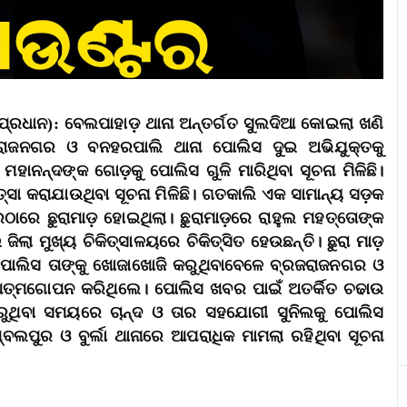
ପ୍ରଧାନ): ବେଲପାହାଡ଼ ଥାନା ଅନ୍ତର୍ଗତ ସୁଲଦିଆ କୋଇଲା ଖଣି
ାଜନଗର ଓ ବନହରପାଲି ଥାନା ପୋଲିସ ଦୁଇ ଅଭିଯୁକ୍ତକୁ
ମହାନନ୍ଦଙ୍କ ଗୋଡ଼କୁ ପୋଲିସ ଗୁଳି ମାରିଥିବା ସୂଚନା ମିଳିଛି।
କିତ୍ସା କରାଯାଉଥିବା ସୂଚନା ମିଳିଛି। ଗତକାଲି ଏକ ସାମାନ୍ୟ ସଡ଼କ
ରଠାରେ ଛୁରାମାଡ଼ ହୋଇଥିଲା। ଛୁରାମାଡ଼ରେ ରାହୁଲ ମହତ୍ତୋଙ୍କ
ା ମୁଖ୍ୟ ଚିକିତ୍ସାଳୟରେ ଚିକିତ୍ସିତ ହେଉଛନ୍ତି। ଛୁରା ମାଡ଼
ୋଲିସ ତାଙ୍କୁ ଖୋଜାଖୋଜି କରୁଥିବାବେଳେ ବ୍ରଜରାଜନଗର ଓ
ଆତ୍ମଗୋପନ କରିଥିଲେ। ପୋଲିସ ଖବର ପାଇଁ ଅତର୍କିତ ଚଢାଉ
ରୁଥିବା ସମୟରେ ଚାନ୍ଦ ଓ ତାର ସହଯୋଗୀ ସୁନିଲକୁ ପୋଲିସ
ଲପୁର ଓ ବୁର୍ଲା ଥାନାରେ ଆପରାଧିକ ମାମଲା ରହିଥିବା ସୂଚନା