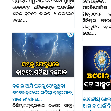
ମ୍ୟାଚ୍‌ର ଦ୍ୱିତୀୟ ଦିନ ଶେଷ ସୁଦ୍ଧା
ରୋମାଞ୍ଚକ
ଦେବଦତ୍ତ ପଡିକଲଙ୍କ ଅପରାଜିତ
ପ୍ରତିଯୋଗି
ଶତକ ବଳରେ ଭାରତ ୬ ଉଇକେଟ
ମିଟ୍‌-୨୦୨୬’
ହରାଇ…
ସିନିୟର ଫାଇନ
ସଙ୍କୁଚିତ ହୋ
ଦେଇ…
ବଜାର ଆସି ଘରକୁ ଫେରୁଥିବା
ବେଳେ ବାଟରେ ଘଟିଲା ବଜ୍ରପାତ,
ଭାରତୀୟ ଖେଳା
ଆଉ ତା’ ପରେ…
ଆଘାତ ପାଇଁ ବ
ଚିକିଟ,୮ା୮(ପ୍ରକାଶ ଚନ୍ଦ୍ର ସାହୁ):