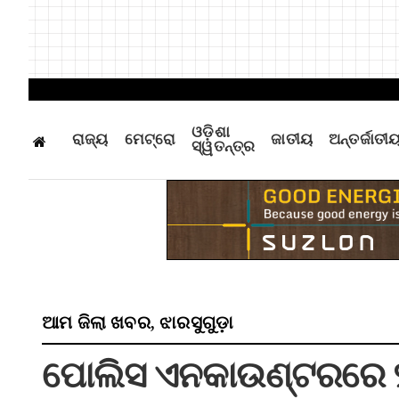
ଓଡ଼ିଶା
ରାଜ୍ୟ
ମେଟ୍ରୋ
ଜାତୀୟ
ଅନ୍ତର୍ଜାତୀ
ସ୍ୱତନ୍ତ୍ର
ଆମ ଜିଲା ଖବର
ଝାରସୁଗୁଡ଼ା
,
ପୋଲିସ ଏନକାଉଣ୍ଟରରେ ୨