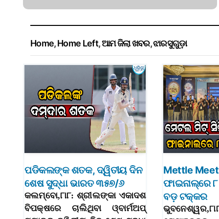
Home
,
Home Left
,
ଆମ ଜିଲା ଖବର
,
ଝାରସୁଗୁଡ଼ା
ପଡିକଲଙ୍କ ଶତକ, ଦ୍ୱିତୀୟ ଦିନ
Mettle Meet 
ଶେଷ ସୁଦ୍ଧା ଭାରତ ୩୫୭/୬
ଫାଇନାଲ୍‌ରେ ୮ 
କଲମ୍ବୋ,୮ା୮: ଶ୍ରୀଲଙ୍କା ଏକାଦଶ
ବଡ଼ ଟକ୍କର
ବିପକ୍ଷରେ ଚାଲିଥିବା ଓ୍ବାର୍ମଅପ୍‌
ଭୁବନେଶ୍ୱର,