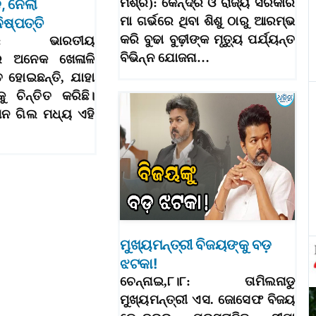
ନ, ନେଲା
ମିଶ୍ର): କେନ୍ଦ୍ର ଓ ରାଜ୍ୟ ସରକାର
ମା ଗର୍ଭରେ ଥିବା ଶିଶୁ ଠାରୁ ଆରମ୍ଭ
ନିଷ୍ପତ୍ତି
କରି ବୁଢା ବୁଢ଼ୀଙ୍କ ମୃତ୍ୟୁ ପର୍ଯ୍ୟନ୍ତ
,୮।୮: ଭାରତୀୟ
ବିଭିନ୍ନ ଯୋଜନା…
ର ଅନେକ ଖେଳାଳି
ତ ହୋଇଛନ୍ତି, ଯାହା
ୁ ଚିନ୍ତିତ କରିଛି।
ମନ ଗିଲ ମଧ୍ୟ ଏହି
ମୁଖ୍ୟମନ୍ତ୍ରୀ ବିଜୟଙ୍କୁ ବଡ଼
ଝଟକା!
ଚେନ୍ନାଇ,୮।୮: ତାମିଲନାଡୁ
ମୁଖ୍ୟମନ୍ତ୍ରୀ ଏସ. ଜୋସେଫ ବିଜୟ