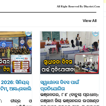
All Right Reserved By Dharitri.Com
View All
2026: ସିନିୟର୍
ସ୍ୱାଧୀନତା ଦିବସ ପାଇଁ
ଟିମ୍‌, ଆସନ୍ତାକାଲି
ପ୍ରତିଯୋଗିତା
ଭଞ୍ଜନଗର, ୮।୮ (ବାବୁଲା ପ୍ରଧାନ):
ଗଞ୍ଜାମ ଜିଲା ଭଞ୍ଜନଗର ଉପଖଣ୍ଡ
୮ା୮: ତୀବ୍ର ଓ