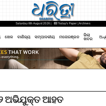
Saturday 8th August 2026 |
Today's Paper
| Archives
ଜିଲା
ୟ
ଖେଳ
ବାଣିଜ୍ୟ
ସମ୍ପାଦକୀୟ
ମନୋରଞ୍ଜନ
ଅନ୍
ଖବର
 ଅଭିଯୁକ୍ତ ଆହତ