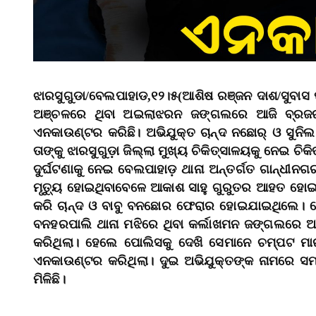
ଝାରସୁଗୁଡା/ବେଲପାହାଡ,୧୨।୫(ଆଶିଷ ରଞ୍ଜନ ଦାଶ/ସୁବାସ 
ଅଞ୍ଚଳରେ ଥିବା ଅଇଲାଝରନ ଜଙ୍ଗଲରେ ଆଜି ବ୍ରଜର
ଏନକାଉଣ୍ଟର କରିଛି। ଅଭିଯୁକ୍ତ ଚାନ୍ଦ ନଛୋର୍‌ ଓ ସୁନିଲ 
ତାଙ୍କୁ ଝାରସୁଗୁଡ଼ା ଜିଲ୍ଲା ମୁଖ୍ୟ ଚିକିତ୍ସାଳୟକୁ ନେଇ ଚି
ଦୁର୍ଘଟଣାକୁ ନେଇ ବେଲପାହାଡ଼ ଥାନା ଅନ୍ତର୍ଗତ ଗାନ୍ଧୀନଗ
ମୃତ୍ୟୁ ହୋଇଥିବାବେଳେ ଆକାଶ ସାହୁ ଗୁରୁତର ଆହତ ହୋଇ ଜିଲ
କରି ଚାନ୍ଦ ଓ ବାବୁ ବନଛୋର ଫେରାର ହୋଇଯାଇଥିଲେ। ପ
ବନହରପାଲି ଥାନା ମଝିରେ ଥିବା କର୍ଲାଖମନ ଜଙ୍ଗଲରେ 
କରିଥିଲା। ହେଲେ ପୋଲିସକୁ ଦେଖି ସେମାନେ ଚମ୍ପଟ ମା
ଏନକାଉଣ୍ଟର କରିଥିଲା। ଦୁଇ ଅଭିଯୁକ୍ତଙ୍କ ନାମରେ ସମ୍ବ
ମିଳିଛି।