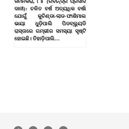
ଜମନକିରା, ୮।୮ (ରବୀନ୍ଦ୍ର ପ୍ରସାଦ
ଦାନୀ): ଚଳିତ ବର୍ଷ ଅତ୍ୟଧିକ ବର୍ଷା
ଯୋଗୁଁ କୁଚିଣ୍ଡା-ଲାଡ-ଫାଶିମାଲ
ଭାୟା ଧୁଡ଼ିପାଲି ପିଡବ୍ଲ୍ୟୁଡି
ରାସ୍ତାରେ ଗମ୍ଭୀର ସମସ୍ୟା ସୃଷ୍ଟି
ହୋଇଛି। ତିହାଡ଼ିପାଲି…