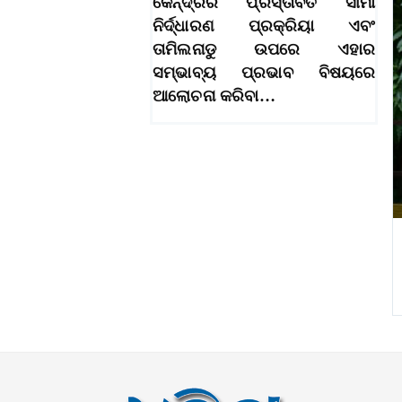
କେନ୍ଦ୍ରର ପ୍ରସ୍ତାବିତ ସୀମା
ନିର୍ଦ୍ଧାରଣ ପ୍ରକ୍ରିୟା ଏବଂ
ତାମିଲନାଡୁ ଉପରେ ଏହାର
ସମ୍ଭାବ୍ୟ ପ୍ରଭାବ ବିଷୟରେ
ଆଲୋଚନା କରିବା…