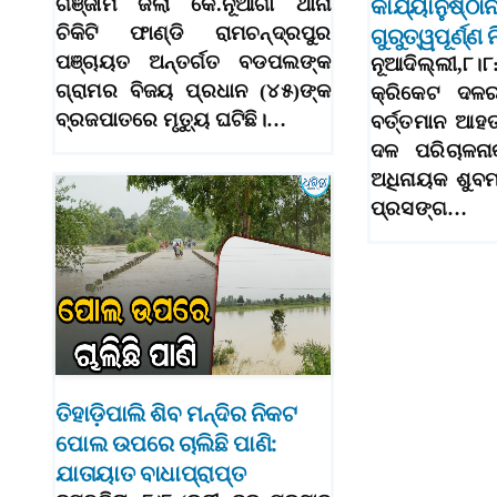
ଗଞ୍ଜାମ ଜିଲା କେ.ନୂଆଗାଁ ଥାନା
କାର୍ଯ୍ୟାନୁଷ୍ଠା
ଚିକିଟି ଫାଣ୍ଡି ରାମଚନ୍ଦ୍ରପୁର
ଗୁରୁତ୍ୱପୂର୍ଣ୍ଣ 
ପଞ୍ଚାୟତ ଅନ୍ତର୍ଗତ ବଡପଲଙ୍କ
ନୂଆଦିଲ୍ଲୀ
ଗ୍ରାମର ବିଜୟ ପ୍ରଧାନ (୪୫)ଙ୍କ
କ୍ରିକେଟ ଦଳ
ବ୍ରଜପାତରେ ମୃତ୍ୟୁ ଘଟିଛି।…
ବର୍ତ୍ତମାନ ଆହ
ଦଳ ପରିଚାଳନାକ
ଅଧିନାୟକ ଶୁବ
ପ୍ରସଙ୍ଗ…
ତିହାଡ଼ିପାଲି ଶିବ ମନ୍ଦିର ନିକଟ
ପୋଲ ଉପରେ ଚାଲିଛି ପାଣି:
ଯାତାୟାତ ବାଧାପ୍ରାପ୍ତ