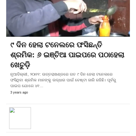
୯ ଦିନ ହେଲା ଟନେଲରେ ଫସିଛନ୍ତି
ଶ୍ରମିକ: ୬ ଇଞ୍ଚିଆ ପାଇପରେ ପଠାହେଲା
ଖେଚୁଡ଼ି
ନୂଆଦିଲ୍ଲୀ, ୨୦ା୧୧: ଉତ୍ତରାଖଣ୍ଡରେ ଗତ ୯ ଦିନ ହେଲା ଟନେଲରେ
ଫସିଥିବା ଶ୍ରମିକ ମାନଙ୍କୁ ଉଦ୍ଧାର ପାଇଁ ଚେଷ୍ଟା ଜାରି ରହିଛି। ପୂର୍ବରୁ
ପାଇପ ଯୋଗେ ୪୧…
3 years ago