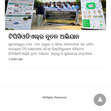
ଟିପିସିଓଡିଏଲ୍‌ର ନୂତନ ଅଭିଯାନ
ଭୁବନେଶ୍ୱର,୧୭ା୫: ଟାଟା ପାୱାର ଓ ଓଡ଼ିଶା ସରକାରଙ୍କ ଏକ ଯୌଥ
ଉଦ୍ୟୋଗ ଟିପି ସେଣ୍ଟ୍ରାଲ୍‌ ଓଡ଼ିଶା ଡିଷ୍ଟ୍ରିବ୍ୟୁଶନ ଲିମିଟେଡ୍‌
(ଟିପିସିଓଡିଏଲ୍‌)ର ନୂତନ ଅଭିଯାନ ‘ସମୃଦ୍ଧି’ର ଶୁଭାରମ୍ଭ ସମ୍ପର୍କରେ…
2 years ago
All Rights Reserved