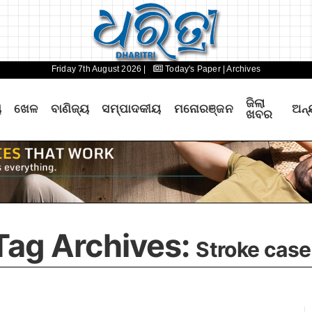
Friday 7th August 2026 |
Today's Paper
| Archives
ଜିଲା
ୟ
ଖେଳ
ବାଣିଜ୍ୟ
ସମ୍ପାଦକୀୟ
ମନୋରଞ୍ଜନ
ଅନ୍
ଖବର
Tag Archives:
Stroke case