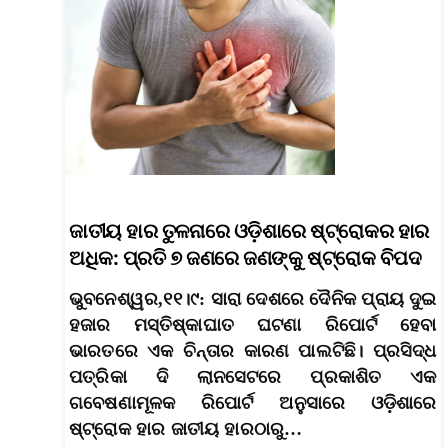
ଜାତୀୟ ହାର ତୁଳନାରେ ଓଡ଼ିଶାରେ ଷ୍ଟ୍ରୋକର ହାର
ଅଧିକ: ପ୍ରତି ୭ ଜଣରେ ଜଣଙ୍କୁ ଷ୍ଟ୍ରୋକ ବିପଦ
ଭୁବନେଶ୍ୱର,୧୧।୯: ସାରା ଦେଶରେ ଦୈନିକ ପ୍ରାୟ ଦୁଇ
ହଜାର ମସ୍ତିଷ୍କାଘାତ ଘଟଣା ରିପୋର୍ଟ ହେବା
ଭାରତରେ ଏକ ଚିନ୍ତାର କାରଣ ପାଲଟିଛି। ପ୍ରସିଦ୍ଧ
ପତ୍ରିକା ଦି ଲାନସେଟରେ ପ୍ରକାଶିତ ଏକ
ଗବେଷଣାମୂଳକ ରିପୋର୍ଟ ଅନୁସାରେ ଓଡ଼ିଶାରେ
ଷ୍ଟ୍ରୋକ ହାର ଜାତୀୟ ହାରଠାରୁ…