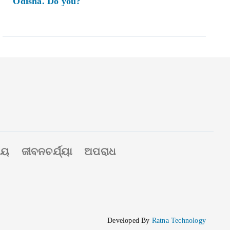
Odisha. Do you?
ୀୟ
ଜୀବନଚର୍ଯ୍ୟା
ଅପରାଧ
Developed By
Ratna Technology