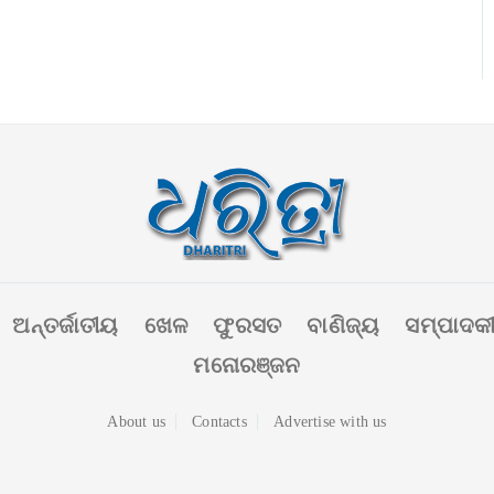
ଅନ୍ତର୍ଜାତୀୟ
ଖେଳ
ଫୁରସତ
ବାଣିଜ୍ୟ
ସମ୍ପାଦକ
ମନୋରଞ୍ଜନ
About us
Contacts
Advertise with us