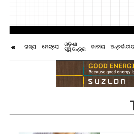
ଓଡ଼ିଶା
ରାଜ୍ୟ
ମେଟ୍ରୋ
ଜାତୀୟ
ଅନ୍ତର୍ଜାତୀ
ସ୍ୱତନ୍ତ୍ର