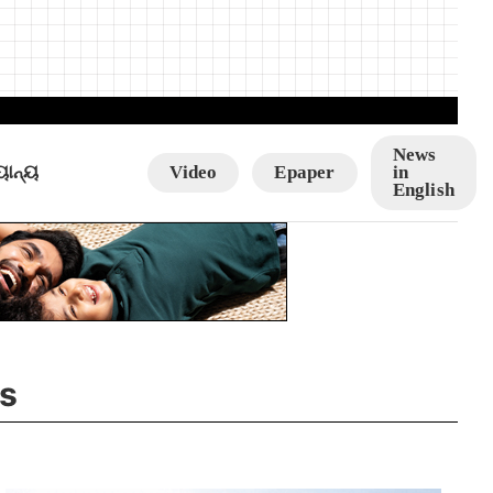
News
ୟାନ୍ୟ
Video
Epaper
in
English
s