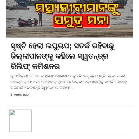
ସୃଷ୍ଟି ହେଲା ଲଘୁଚାପ; ସତର୍କ ରହିବାକୁ
ଜିଲ୍ଲାପାଳଙ୍କୁ କହିଲେ ସ୍ୱତନ୍ତ୍ର
ରିଲିଫ୍ କମିଶନର
ନୂଆଦିଲ୍ଲୀ,୧୮।୭: ବଙ୍ଗୋପସାଗରରେ ଦୁଇଟି ଲଘୁଚାପ ସୃଷ୍ଟି ହେବା ପରେ
ଏହାଦ୍ୱାରା ପ୍ରଭାବିତ ହେବାକୁ ଥିବା ୧୪ ଜିଲାର ଜିଲାପାଳଙ୍କୁ ସତର୍କ ରହିବାକୁ
ପରାମର୍ଶ ଦେଇଛନ୍ତି ସ୍ୱତନ୍ତ୍ର ରିଲିଫ…
2 years ago