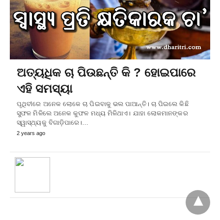
ଅତ୍ୟଧିକ ଚା ପିଉଛନ୍ତି କି ? ହୋଇପାରେ
ଏହି ସମସ୍ୟା
ପୃଥିବୀରେ ଅନେକ ଲୋକେ ଚା ପିଇବାକୁ ଭଲ ପାଆନ୍ତି। ଚା ପିଇଲେ କିଛି
ସୁଫଳ ମିଳିଲେ ଅନେକ କୁଫଳ ମଧ୍ୟ ମିଳିଥାଏ। ଯାହା ଲୋକମାନଙ୍କର
ସ୍ୱାସ୍ଥ୍ୟକୁ ବିଗାଡ଼ିପାରେ।…
2 years ago