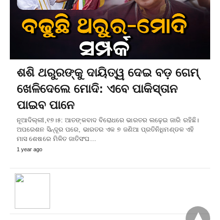
ଶଶି ଥରୁରଙ୍କୁ ଦାୟିତ୍ୱ ଦେଇ ବଡ଼ ଗେମ୍‌
ଖେଳିଦେଲେ ମୋଦି: ଏବେ ପାକିସ୍ତାନ
ପାଇବ ପାନେ
ନୂଆଦିଲ୍ଲୀ,୧୭।୫: ଆତଙ୍କବାଦ ବିରୋଧରେ ଭାରତର ଲଢ଼େଇ ଜାରି ରହିଛି।
ଅପରେଶନ ସିନ୍ଦୂର ପରେ, ଭାରତର ଏକ ୭ ଜଣିଆ ପ୍ରତିନିଧିମଣ୍ଡଳ ଏହି
ମାସ ଶେଷରେ ମିଳିତ ଜାତିସଂଘ…
1 year ago