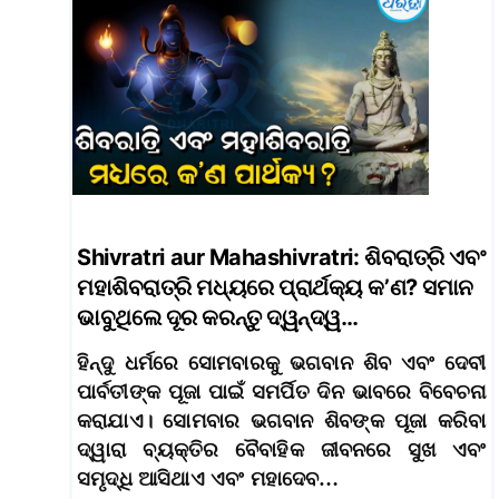
Shivratri aur Mahashivratri: ଶିବରାତ୍ରି ଏବଂ
ମହାଶିବରାତ୍ରି ମଧ୍ୟରେ ପ୍ରାର୍ଥକ୍ୟ କ’ଣ? ସମାନ
ଭାବୁଥିଲେ ଦୂର କରନ୍ତୁ ଦ୍ୱନ୍ଦ୍ୱ…
ହିନ୍ଦୁ ଧର୍ମରେ ସୋମବାରକୁ ଭଗବାନ ଶିବ ଏବଂ ଦେବୀ
ପାର୍ବତୀଙ୍କ ପୂଜା ପାଇଁ ସମର୍ପିତ ଦିନ ଭାବରେ ବିବେଚନା
କରାଯାଏ। ସୋମବାର ଭଗବାନ ଶିବଙ୍କ ପୂଜା କରିବା
ଦ୍ୱାରା ବ୍ୟକ୍ତିର ବୈବାହିକ ଜୀବନରେ ସୁଖ ଏବଂ
ସମୃଦ୍ଧି ଆସିଥାଏ ଏବଂ ମହାଦେବ…