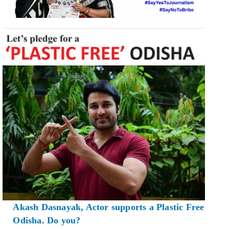
Akash Dasnayak, Actor supports a Plastic Free
Odisha. Do you?