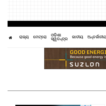
ଓଡ଼ିଶା
ରାଜ୍ୟ
ମେଟ୍ରୋ
ଜାତୀୟ
ଅନ୍ତର୍ଜାତୀ
ସ୍ୱତନ୍ତ୍ର