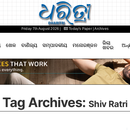
Friday 7th August 2026 |
Today's Paper
| Archives
ଜିଲା
ୟ
ଖେଳ
ବାଣିଜ୍ୟ
ସମ୍ପାଦକୀୟ
ମନୋରଞ୍ଜନ
ଅନ୍
ଖବର
Tag Archives:
Shiv Ratri