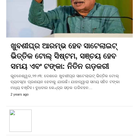
ଖୁବଶୀଘ୍ର ଆରମ୍ଭ ହେବ ସାଟେଲାଇଟ୍
ଭିତ୍ତିକ ଟୋଲ୍ ସିଷ୍ଟମ, ସଞ୍ଚୟ ହେବ
ସମୟ ଏବଂ ଟଙ୍କା: ନିତିନ ଗଡ଼କରୀ
ଭୁବନେଶ୍ୱର,୨୭।୩: ଦେଶରେ ଖୁବଶୀଘ୍ର ସାଟେଲାଇଟ୍ ଭିତ୍ତିକ ଟୋଲ୍
ବ୍ୟବସ୍ଥା ପ୍ରଣୟନ ହେବାକୁ ଯାଉଛି। ଯାହାଦ୍ୱାରା ସମୟ ସହିତ ଟଙ୍କା
ମଧ୍ୟ ବଞ୍ଚିବ। ବୁଧବାର କେନ୍ଦ୍ର ସଡ଼କ ପରିବହନ…
2 years ago