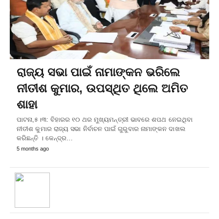
ରାଜ୍ୟ ସଭା ପାଇଁ ନାମାଙ୍କନ ଭରିଲେ
ନୀତୀଶ କୁମାର, ଉପସ୍ଥିତ ଥିଲେ ଅମିତ
ଶାହା
ପାଟନା,୫।୩: ବିହାରର ୧୦ ଥର ମୁଖ୍ୟମନ୍ତ୍ରୀ ଭାବରେ ଶପଥ ନେଇଥିବା
ନୀତୀଶ କୁମାର ରାଜ୍ୟ ସଭା ନିର୍ବାଚନ ପାଇଁ ଗୁରୁବାର ନାମାଙ୍କନ ଦାଖଲ
କରିଛନ୍ତି । କେନ୍ଦ୍ର…
5 months ago