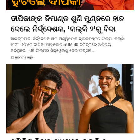
ଦୀପିକାଙ୍କ ଡିମାଣ୍ଡ ଶୁଣି ମୁଣ୍ଡରେ ହାତ
ଦେଲେ ନିର୍ଦ୍ଦେଶକ, ‘କଲ୍କି ୨’ରୁ ବିଦା
ହାଇଦ୍ରାବାଦ: ନିର୍ଦ୍ଦେଶକ ନାଗ ଅଶ୍ୱିନଙ୍କ ବ୍ଲକବଷ୍ଟର ଫିଲ୍ମ ‘କଲ୍କି
୨୮୯୮ ଏଡି’ରେ ଦୀପିକା ପାଦୁକୋନ SUM-80 ଚରିତ୍ରରେ ଅଭିନୟ
କରିଥିଲେ। ଏହି ଫିଲ୍ମର ସିକ୍ୱେଲକୁ ନେଇ ଉତ୍ସାହ…
11 months ago