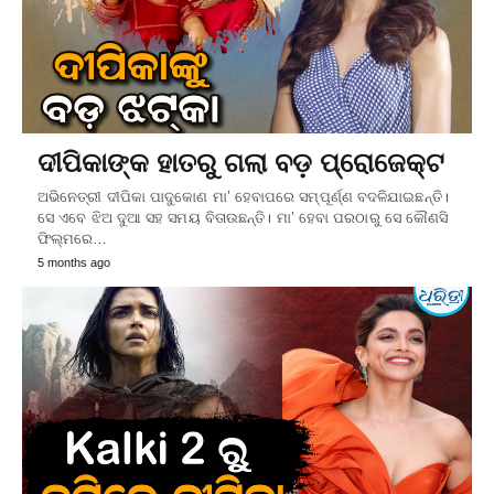
ଦୀପିକାଙ୍କ ହାତରୁ ଗଲା ବଡ଼ ପ୍ରୋଜେକ୍ଟ
ଅଭିନେତ୍ରୀ ଦୀପିକା ପାଦୁକୋଣ ମା’ ହେବାପରେ ସମ୍ପୂର୍ଣ୍ଣ ବଦଳିଯାଇଛନ୍ତି।
ସେ ଏବେ ଝିଅ ଦୁଆ ସହ ସମୟ ବିତାଉଛନ୍ତି। ମା’ ହେବା ପରଠାରୁ ସେ କୌଣସି
ଫିଲ୍ମରେ…
5 months ago