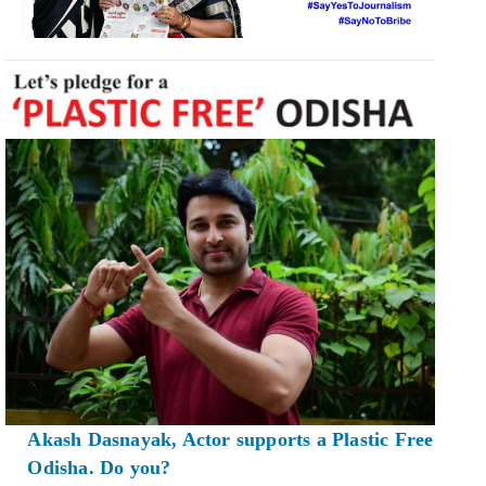
Akash Dasnayak, Actor supports a Plastic Free
Odisha. Do you?