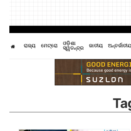
ଓଡ଼ିଶା
ରାଜ୍ୟ
ମେଟ୍ରୋ
ଜାତୀୟ
ଅନ୍ତର୍ଜାତୀ
ସ୍ୱତନ୍ତ୍ର
Ta