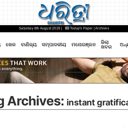
Saturday 8th August 2026 |
Today's Paper
| Archives
ଜିଲା
ୟ
ଖେଳ
ବାଣିଜ୍ୟ
ସମ୍ପାଦକୀୟ
ମନୋରଞ୍ଜନ
ଅନ୍
ଖବର
g Archives:
instant gratific