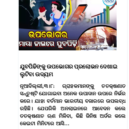
ଯୁବପିଢିଙ୍କୁ ଉପଭୋଗର ପ୍ରଲୋଭନ ଦେଖାଇ
ଲୁଟିବା ଉଦ୍ୟମ
ନୂଆଦିଲ୍ଲୀ,୩।୮: ଗ୍ରାହକମାନଙ୍କୁ ତତକ୍ଷଣାତ
ସନ୍ତୁଷ୍ଟି ଯୋଗାଇବା ଅନେକ ଉପାଦାନ ଉପରେ ନିର୍ଭର
କରେ। ଯାହା ବର୍ତମାନ ଭାରତୀୟ ବଜାରରେ ଉପଲବ୍ଧ
ରହିଛି। ଯେପରିକି ଅନଲାଇନରେ ଆବେଦନ କଲେ
ତତକ୍ଷଣାତ ଋଣ ମିଳିବା, କିଛି ଜିନିଷ ଅର୍ଡର କଲେ
କେଇଟା ମିନିଟରେ ଆସି…