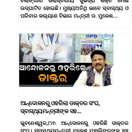
ବଲାଙ୍ଗୀର ଜିଲାସ୍ତରୀୟ ସୁଭଦ୍ରା ଶକ୍ତି ମେଳା
ଉଦ୍‌ଘାଟିତ ହୋଇଛି। ମୁଖ୍ୟଅତିଥି ଭାବେ ସ୍ବାସ୍ଥ୍ୟ ଓ
ପରିବାର କଲ୍ୟାଣ ବିଭାଗ ମନ୍ତ୍ରୀ ଡ. ମୁକେଶ…
ଆନ୍ଦୋଳନରୁ ଓହରିଲା ଡାକ୍ତର ସଂଘ,
ସ୍ବାସ୍ଥ୍ୟମନ୍ତ୍ରୀଙ୍କ ସହ…
ଭୁବନେଶ୍ୱର,୮ା୧: ଆନ୍ଦୋଳନରୁ ଓହରିଛି ଡାକ୍ତର
ସଂଘ। ସ୍ବାସ୍ଥ୍ୟମନ୍ତ୍ରୀ ମୁକେଶ ମହାଲିଙ୍ଗଙ୍କ ସହ