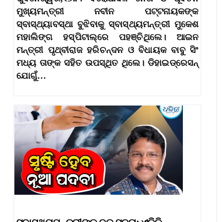
ମୁଖ୍ୟମନ୍ତ୍ରୀ ନବୀନ ପଟ୍ଟନାୟକଙ୍କ
ସ୍ବାସ୍ଥ୍ୟାବସ୍ଥା ବୁଝିବାକୁ ସ୍ବାସ୍ଥ୍ୟମନ୍ତ୍ରୀ ମୁକେଶ
ମହାଲିଙ୍ଗ ହସ୍ପିଟାଲ୍‌ରେ ପହଞ୍ଚିଥିଲେ। ଆଇନ
ମନ୍ତ୍ରୀ ପୃଥ୍ବୀରାଜ ହରିଚନ୍ଦନ ଓ ବିଧାୟକ ବାବୁ ସିଂ
ମଧ୍ୟ ତାଙ୍କ ସହିତ ଉପସ୍ଥିତ ଥିଲେ। ଡିହାଇଡ୍ରେସନ୍‌
ଯୋଗୁଁ…