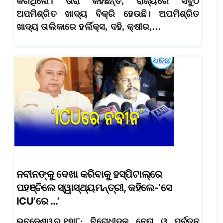
କରିଥିଲେ। ତାରା କହିଛନ୍ତି, ରାଜ୍ୟରେ ସବୁଠି
ଅପମିଶ୍ରିତ ଖାଦ୍ୟ ବିକ୍ରି ହେଉଛି। ଅପମିଶ୍ରିତ
ଖାଦ୍ୟ ତାଲିକାରେ ହର୍ଲିକ୍ସ, ଦହି, କ୍ଷୀର,…
ନବୀନଙ୍କୁ ଦେଖା କରିବାକୁ ହସ୍ପିଟାଲ୍‌ରେ
ପହଞ୍ଚିଲେ ସ୍ୱାସ୍ଥ୍ୟମନ୍ତ୍ରୀ, କହିଲେ-‘ସେ
ICU’ରେ …’
ଭୁବନେଶ୍ୱର,୧୭ା୮: ବିରୋଧୀଦଳ ନେତା ଓ ପୂର୍ବତନ