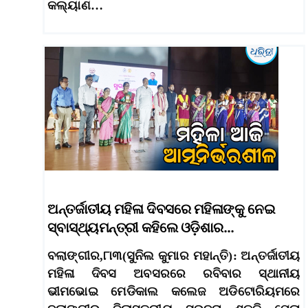
କଲ୍ୟାଣ…
ଅନ୍ତର୍ଜାତୀୟ ମହିଳା ଦିବସରେ ମହିଳାଙ୍କୁ ନେଇ
ସ୍ବାସ୍ଥ୍ୟମନ୍ତ୍ରୀ କହିଲେ ଓଡ଼ିଶାର…
ବଲାଙ୍ଗୀର,୮ା୩(ସୁନିଲ କୁମାର ମହାନ୍ତି): ଅନ୍ତର୍ଜାତୀୟ
ମହିଳା ଦିବସ ଅବସରରେ ରବିବାର ସ୍ଥାନୀୟ
ଭୀମଭୋଇ ମେଡିକାଲ କଲେଜ ଅଡିଟୋରିୟମରେ