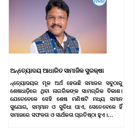
ଅନ୍ତ୍ୟୋଦୟ ଆଧାରିତ ସାମାଜିକ ସୁରକ୍ଷା
ନ୍ତ୍ୟୋଦୟର ମୂଳ ଅର୍ଥ ହେଉଛି ସମାଜର ସବୁଠାରୁ
ଶେଷଧାଡ଼ିରେ ଥିବା ନାଗରିକଙ୍କ ସାମଗ୍ରିକ ବିକାଶ।
ଯେତେବେଳେ ସେହି ଶେଷ ମଣିଷଟି ମଧ୍ୟ ସମାନ
ସୁଯୋଗ, ସମ୍ମାନ ଓ ସୁବିଧା ପାଏ, ସେତେବେଳେ ହିଁ
ସମାଜରେ ସଫଳତା ଓ ସାର୍ଥକତା ପ୍ରତିଷ୍ଠା ହୁଏ।…