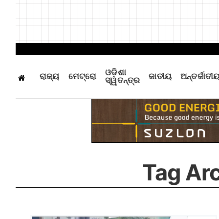
ଓଡ଼ିଶା
ରାଜ୍ୟ
ମେଟ୍ରୋ
ଜାତୀୟ
ଅନ୍ତର୍ଜାତୀ
ସ୍ୱତନ୍ତ୍ର
Tag Ar