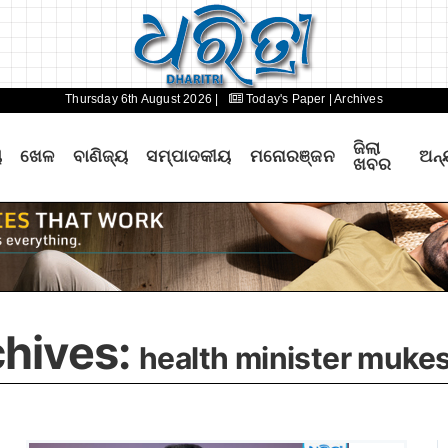
Thursday 6th August 2026 |
Today's Paper
| Archives
ଜିଲା
ୟ
ଖେଳ
ବାଣିଜ୍ୟ
ସମ୍ପାଦକୀୟ
ମନୋରଞ୍ଜନ
ଅନ୍
ଖବର
chives:
health minister muke