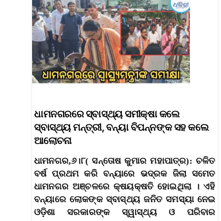
ଧାମନଗରରେ ସ୍ବାସ୍ଥ୍ୟ ସମୀକ୍ଷା କଲେ
ସ୍ବାସ୍ଥ୍ୟ ମନ୍ତ୍ରୀ, ବନ୍ୟା ବିପନ୍ନଙ୍କ ସହ କଲେ
ଆଲୋଚନା
ଧାମନଗର,୬।୮( ସନ୍ତୋଷ କୁମାର ମହାପାତ୍ର): ଚଳିତ
ବର୍ଷ ପ୍ରଥମ କରି ବନ୍ୟାରେ ଭଦ୍ରକ ଜିଲା ସମେତ
ଧାମନଗର ଅଞ୍ଚଳରେ କ୍ଷୟକ୍ଷତି ହୋଇଥିଲା । ଏହି
ବନ୍ୟାରେ ଲୋକଙ୍କ ସ୍ବାସ୍ଥ୍ୟ ଜନିତ ସମସ୍ୟା ନେଇ
ଓଡ଼ିଶା ସରକାରଙ୍କ ସ୍ୱାସ୍ଥ୍ୟ ଓ ପରିବାର