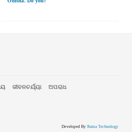
Odisha. Do you?
ୀୟ
ଜୀବନଚର୍ଯ୍ୟା
ଅପରାଧ
Developed By
Ratna Technology