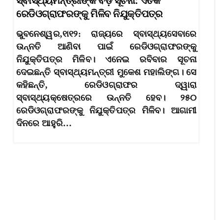
ସ୍ବାସ୍ଥ୍ୟମନ୍ତ୍ରୀଙ୍କ ବଡ଼ ସୂଚନା: ଏତିକି
ରେଡିଓଗ୍ରାଫରଙ୍କୁ ମିଳିବ ନିଯୁକ୍ତିପତ୍ର
ଭୁବନେଶ୍ୱର,୧ା୧୨: ରାଜ୍ୟରେ ସ୍ବାସ୍ଥ୍ୟସେବାରେ
ଉନ୍ନତି ଆଣିବା ପାଇଁ ରେଡିଓଗ୍ରାଫରଙ୍କୁ
ନିଯୁକ୍ତିପତ୍ର ମିଳିବ। ଏନେଇ ରବିବାର ସୂଚନା
ଦେଇଛନ୍ତି ସ୍ବାସ୍ଥ୍ୟମନ୍ତ୍ରୀ ମୁକେଶ ମହାଲିଙ୍ଗ। ସେ
କହିଛନ୍ତି, ରେଡିଓଗ୍ରାଫର ଦ୍ୱାରା
ସ୍ବାସ୍ଥ୍ୟକ୍ଷେତ୍ରରେ ଉନ୍ନତି ହେବ। ୨୫୦
ରେଡିଓଗ୍ରାଫରଙ୍କୁ ନିଯୁକ୍ତିପତ୍ର ମିଳିବ। ଆଗାମୀ
ଦିନରେ ଆହୁରି…