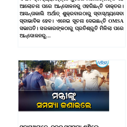
ଆଲୋଚନା ପରେ ଆନ୍ଦୋଳନରୁ ଓହରିଛନ୍ତି ଡାକ୍ତର।
ଆସନ୍ତାକାଲି ଅର୍ଥାତ୍‌ ଶୁକ୍ରବାରଠାରୁ ସ୍ବାସ୍ଥ୍ୟସେବା
ସ୍ବାଭାବିକ ହେବ। ଏନେଇ ସୂଚନା ଦେଇଛନ୍ତି OMSA
ସଭାପତି। ସରକାରଙ୍କଠାରୁ ପ୍ରତିଶ୍ରୁତି ମିଳିଲା ପରେ
ଆନ୍ଦୋଳନରୁ…