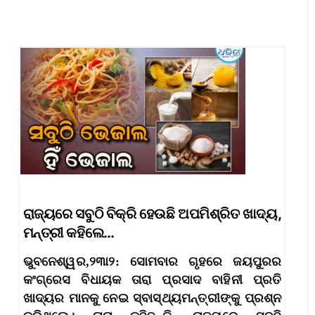
ରାଜ୍ୟରେ ସବୁଠି ବିକ୍ରି ହେଉଛି ଅପମିଶ୍ରିତ ଖାଦ୍ୟ,
ମନ୍ତ୍ରୀ କହିଲେ…
ଭୁବନେଶ୍ୱର,୨୩ା୨: ସୋମବାର ଗୃହରେ ଜୟପୁରର
କଂଗ୍ରେସ ବିଧାୟକ ତାରା ପ୍ରସାଦ ବାହିନୀ ପ୍ରତି
ଖାଦ୍ୟର ମାନକୁ ନେଇ ସ୍ବାସ୍ଥ୍ୟମନ୍ତ୍ରୀଙ୍କୁ ପ୍ରଶ୍ନ