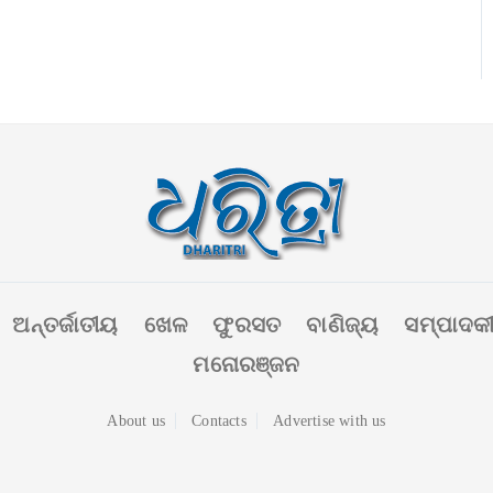
ଅନ୍ତର୍ଜାତୀୟ
ଖେଳ
ଫୁରସତ
ବାଣିଜ୍ୟ
ସମ୍ପାଦକ
ମନୋରଞ୍ଜନ
About us
Contacts
Advertise with us