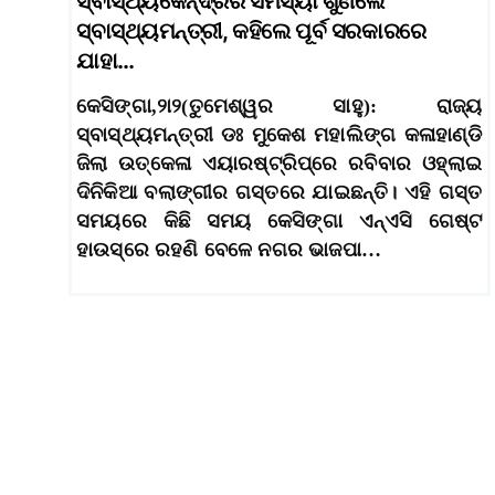
ସ୍ବାସ୍ଥ୍ୟକେନ୍ଦ୍ରର ସମସ୍ୟା ଶୁଣିଲେ
ସ୍ବାସ୍ଥ୍ୟମନ୍ତ୍ରୀ, କହିଲେ ପୂର୍ବ ସରକାରରେ
ଯାହା…
କେସିଙ୍ଗା,୨ା୨(ତୁମେଶ୍ୱର ସାହୁ): ରାଜ୍ୟ
ସ୍ବାସ୍ଥ୍ୟମନ୍ତ୍ରୀ ଡଃ ମୁକେଶ ମହାଲିଙ୍ଗ କଳାହାଣ୍ଡି
ଜିଲା ଉତ୍କେଳା ଏୟାରଷ୍ଟ୍ରିପ୍‌ରେ ରବିବାର ଓହ୍ଲାଇ
ଦିନିକିଆ ବଲାଙ୍ଗୀର ଗସ୍ତରେ ଯାଇଛନ୍ତି। ଏହି ଗସ୍ତ
ସମୟରେ କିଛି ସମୟ କେସିଙ୍ଗା ଏନ୍‌ଏସି ଗେଷ୍ଟ
ହାଉସ୍‌ରେ ରହଣି ବେଳେ ନଗର ଭାଜପା…