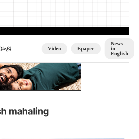
News
ୟାନ୍ୟ
Video
Epaper
in
English
sh mahaling