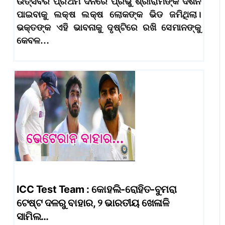
ଉତ୍ସବର ପ୍ରଥମ ଦିନରେ ପ୍ରଭୁ ଶ୍ରୀରାମଙ୍କ ଦର୍ଶନ
ପାଇବାକୁ ଲକ୍ଷ ଲକ୍ଷ ଲୋକଙ୍କ ଭିଡ ଜମିଥିଲା।
ଭକ୍ତଙ୍କ ଏହି ଭାବନାକୁ ଦୃଷ୍ଟିରେ ରଖି ସେମାନଙ୍କୁ
କେବଳ…
ICC Test Team : କୋହଲି-ରୋହିତ-ବୁମରା
ଟେଷ୍ଟ ଦଳରୁ ବାହାର, ୨ ଭାରତୀୟ ଖେଳାଳି
ସାମିଲ…