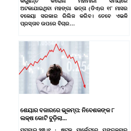
କରୁଛନ୍ତି କରୋନା ମହାମାରୀ ସମୟରେ
ଅଟକାଯାଇଥିବା ମହଙ୍ଗା ଭତ୍ତା (ଡିଏ)ର ୧୮ ମାସର
ବକେୟା ସରକାର ରିଲିଜ କରିବ। ତେବେ ଏଭଳି
ପ୍ରସ୍ତାବ ଉପରେ ବିଚାର…
ଶେୟାର ବଜାରରେ ଭୂକମ୍ପ: ନିବେଶକଙ୍କ ୮
ଲକ୍ଷ କୋଟି ବୁଡ଼ିଲା…
ମୁମ୍ବାଇ,୨୩।୧ : ଷ୍ଟକ ମାର୍କେଟରେ ମଙ୍ଗଳବାର