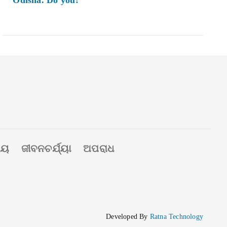
Odisha. Do you?
ୀୟ
ଜୀବନଚର୍ଯ୍ୟା
ଅପରାଧ
Developed By
Ratna Technology