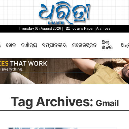
Thursday 6th August 2026 |
Today's Paper
| Archives
ଜିଲା
ୟ
ଖେଳ
ବାଣିଜ୍ୟ
ସମ୍ପାଦକୀୟ
ମନୋରଞ୍ଜନ
ଅନ୍
ଖବର
Tag Archives:
Gmail