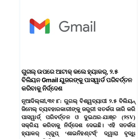
ଗୁଗଲ୍ ଉପରେ ଆଟାକ୍ କଲେ ହ୍ୟାକର୍‌, ୨.୫
ବିଲିୟନ Gmail ୟୁଜରଙ୍କୁ ପାସୱାର୍ଡ ପରିବର୍ତ୍ତନ
କରିବାକୁ ନିର୍ଦ୍ଦେଶ
ନୂଆଦିଲ୍ଲୀ,୩୧।୮: ଗୁଗଲ୍‌ ବିଶ୍ୱବ୍ୟାପୀ ୨.୫ ବିଲିୟନ୍‌
ଜିମେଲ୍‌ ବ୍ୟବହାରକାରୀଙ୍କୁ ଜରୁରୀ ସତର୍କତା ଜାରି କରି
ପାସୱାର୍ଡ୍‌ ପରିବର୍ତ୍ତନ ଓ ଦୁଇଥର-ଯାଞ୍ଚ (୨SV)
ସକ୍ରିୟ କରିବାକୁ ନିର୍ଦ୍ଦେଶ ଦେଇଛି। ଏହି ସତର୍କତା
ହ୍ୟାକର୍‌ ଗ୍ରୁପ୍‌ ‘ଶାଇନିହଣ୍ଟର୍ସ୍‌’ ଦ୍ୱାରା ବୃଦ୍ଧି