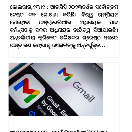
କୋଲକାତା,୨୩।୧ : ଆଇସିସି ୨୦୨୩ବର୍ଷର ସର୍ବୋତ୍ତମ
ଟେଷ୍ଟ ଦଳ ଘୋଷଣା କରିଛି। ବିଶ୍ୱ ଚାମ୍ପିୟନ
ହୋଇଥିବା ଅଷ୍ଟ୍ରେଲିଆର ଅଧିନାୟକ ପାଟ
କମିନ୍ସଙ୍କୁ ଦଳର ଅଧିନାୟକ ଦାୟିତ୍ୱ ଦିଆଯାଇଛି।
ଅନ୍ତର୍ଜାତୀୟ କ୍ରିକେଟ ପରିଷଦର ଶ୍ରେଷ୍ଠ ଦଳରେ
ପାଞ୍ଚ ଜଣ କଙ୍ଗାରୁ ଖେଳାଳିଙ୍କୁ ଅନ୍ତର୍ଭୁକ୍ତ…