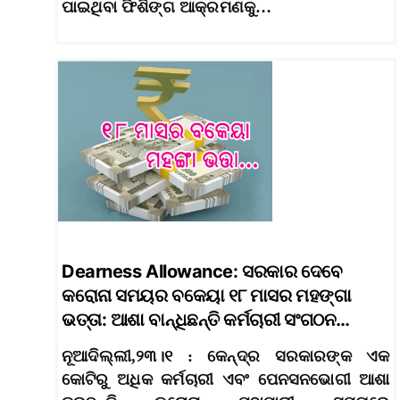
ପାଇଥିବା ଫିଶିଙ୍ଗ ଆକ୍ରମଣକୁ…
Dearness Allowance: ସରକାର ଦେବେ
କରୋନା ସମୟର ବକେୟା ୧୮ ମାସର ମହଙ୍ଗା
ଭତ୍ତା: ଆଶା ବାନ୍ଧିଛନ୍ତି କର୍ମଚାରୀ ସଂଗଠନ…
ନୂଆଦିଲ୍ଲୀ,୨୩।୧ : କେନ୍ଦ୍ର ସରକାରଙ୍କ ଏକ
କୋଟିରୁ ଅଧିକ କର୍ମଚାରୀ ଏବଂ ପେନସନଭୋଗୀ ଆଶା