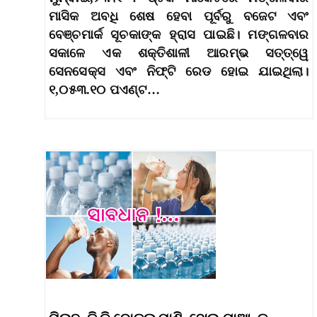
ମାସିକ ଅବଧି ଶେଷ ହେବା ପୂର୍ବରୁ ବଜେଟ ଏବଂ
ବେଞ୍ଚମାର୍କ ସୂଚକାଙ୍କ ହ୍ରାସ ପାଇଛି। ମଙ୍ଗଳବାର
ସକାଳେ ଏକ ଶକ୍ତିଶାଳୀ ଆରମ୍ଭ ସତ୍ତ୍ୱେ
ସେନସେକ୍ସ ଏବଂ ନିଫ୍ଟି ରେଡ ହୋଇ ଯାଇଥିଲା।
୧,୦୫୩.୧୦ ପଏଣ୍ଟ…