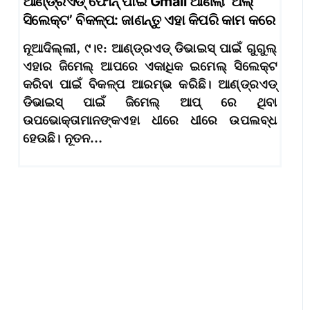
ଆଣ୍ଡ୍ରଏଡ୍ ଫୋନ୍ ପାଇଁ Gmail ଆଣିଲା ‘ଅଲ୍
ସିଲେକ୍ଟ’ ବିକଳ୍ପ: ଜାଣନ୍ତୁ ଏହା କିପରି କାମ କରେ
ନୂଆଦିଲ୍ଲୀ, ୯।୧: ଆଣ୍ଡ୍ରଏଡ୍ ଡିଭାଇସ୍ ପାଇଁ ଗୁଗୁଲ୍
ଏହାର ଜିମେଲ୍ ଆପରେ ଏକାଧିକ ଇମେଲ୍ ସିଲେକ୍ଟ
କରିବା ପାଇଁ ବିକଳ୍ପ ଆରମ୍ଭ କରିଛି। ଆଣ୍ଡ୍ରଏଡ୍
ଡିଭାଇସ୍ ପାଇଁ ଜିମେଲ୍ ଆପ୍ ରେ ଥିବା
ଉପଭୋକ୍ତାମାନଙ୍କଏହା ଧୀରେ ଧୀରେ ଉପଲବ୍ଧ
ହେଉଛି। ନୂତନ…