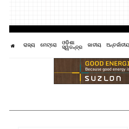
ଓଡ଼ିଶା
ରାଜ୍ୟ
ମେଟ୍ରୋ
ଜାତୀୟ
ଅନ୍ତର୍ଜାତୀ
ସ୍ୱତନ୍ତ୍ର