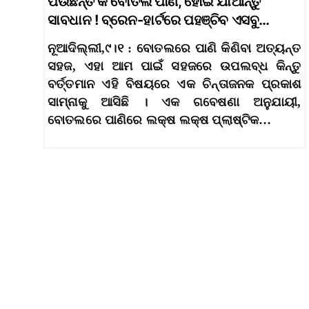
ପିଉଛନ୍ତି କି ବୋତଲ ପାଣି, ହୋଇ ଯାଆନ୍ତୁ
ସାବଧାନ ! ବ୍ରେନ-ହାର୍ଟରେ ପହଞ୍ଚିବ ଏସବୁ…
ନୂଆଦିଲ୍ଲୀ,୯।୧ : ବୋତଲରେ ପାଣି କିଣିବା ଅତ୍ୟନ୍ତ
ସହଜ, ଏହା ଆମ ପାଇଁ ସହଜରେ ଉପଲବ୍ଧ କିନ୍ତୁ
ବର୍ତ୍ତମାନ ଏହି ବିଷୟରେ ଏକ ଚିନ୍ତାଜନକ ପ୍ରକାଶ
ସାମ୍ନାକୁ ଆସିଛି । ଏକ ଗବେଷଣା ଅନୁଯାୟୀ,
ବୋତଲରେ ପାଣିରେ ଲକ୍ଷ ଲକ୍ଷ ପ୍ଲାଷ୍ଟିକ…