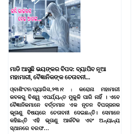
ମାଡି ଆସୁଛି ଭୟଙ୍କର ବିପଦ: ବ୍ୟାପିବ ନୂଆ
ମହାମାରୀ, ବୈଜ୍ଞାନିକଙ୍କ ଚେତାବନୀ…
ଓ୍ବାଶିଂଟନ/ପ୍ୟାରିସ,୨୩।୧ : କରୋନା ମହାମାରୀ
କବଳରୁ ବିଶ୍ୱ ଏପର୍ଯ୍ୟନ୍ତ ମୁକୁଳି ପାରି ନାହିଁ । ଏବେ
ବୈଜ୍ଞାନିକମାନେ ବର୍ତ୍ତମାନ ଏକ ନୂତନ ବିପଜ୍ଜନକ
ଭୂତାଣୁ ବିଷୟରେ ଚେତାବନୀ ଦେଇଛନ୍ତି। ସେମାନେ
କହିଛନ୍ତି ଏହି ଭୂତାଣୁ ଆର୍କଟିକ ଏବଂ ଅନ୍ୟାନ୍ୟ
ସ୍ଥାନରେ ବରଫ…