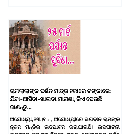
ରାମଲାଲାଙ୍କ ଦର୍ଶନ ମାତ୍ର ହଜାରେ ଟଙ୍କାରେ:
ଯିବା-ଆସିବା-ଖାଇବା ମାଗଣା, କିଏ ଦେଉଛି
ଜାଣନ୍ତୁ…
ଅଯୋଧ୍ୟା,୨୩।୧ : , ଅଯୋଧ୍ୟାରେ ଭଗବାନ ରାମଙ୍କ
ନୂତନ ମନ୍ଦିର ଉଦଘାଟନ କରାଯାଇଛି। ଉଦଘାଟନୀ