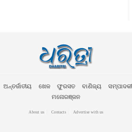
ଅନ୍ତର୍ଜାତୀୟ
ଖେଳ
ଫୁରସତ
ବାଣିଜ୍ୟ
ସମ୍ପାଦକ
ମନୋରଞ୍ଜନ
About us
Contacts
Advertise with us