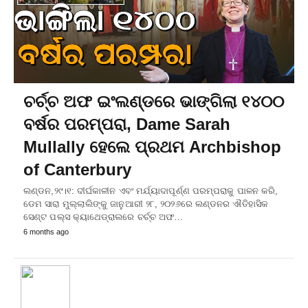
ଚର୍ଚ୍ଚ ଅଫ ଇଂଲଣ୍ଡରେ ଭାଙ୍ଗିଲା ୧୪୦୦
ବର୍ଷର ପରମ୍ପରା, Dame Sarah
Mullally ହେଲେ ପ୍ରଥମ Archbishop
of Canterbury
ଲଣ୍ଡନ,୨୯।୧: ଦୀର୍ଘକାଳୀନ ଏବଂ ମର୍ଯ୍ୟାଦାପୂର୍ଣ୍ଣ ପରମ୍ପରାକୁ ପାଳନ କରି,
ଡେମ ସାରା ମୁଲ୍ଲାଲିଙ୍କୁ ଜାନୁଆରୀ ୨୮, ୨୦୨୬ରେ ଲଣ୍ଡନର ଐତିହାସିକ
ସେଣ୍ଟ ପଲ୍ସ କ୍ୟାଥେଡ୍ରାଲରେ ଚର୍ଚ୍ଚ ଅଫ…
6 months ago