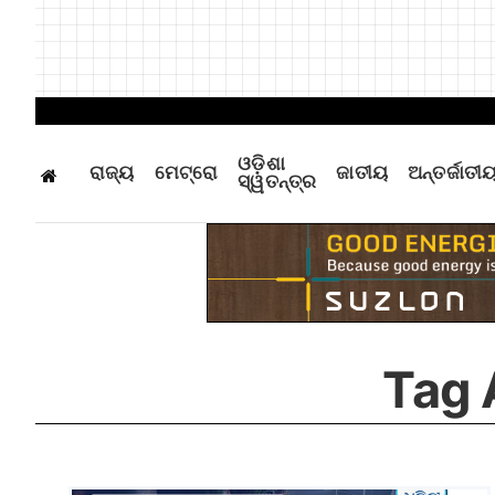
ଓଡ଼ିଶା
ରାଜ୍ୟ
ମେଟ୍ରୋ
ଜାତୀୟ
ଅନ୍ତର୍ଜାତୀ
ସ୍ୱତନ୍ତ୍ର
Tag 