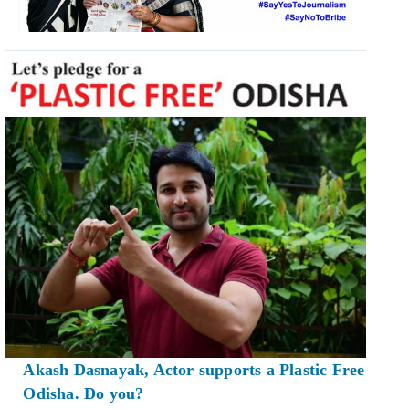
Akash Dasnayak, Actor supports a Plastic Free
Odisha. Do you?