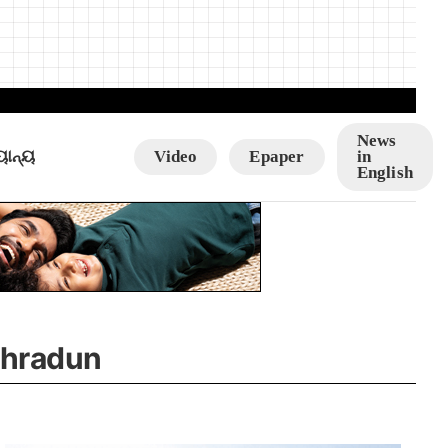
News
ୟାନ୍ୟ
Video
Epaper
in
English
ehradun