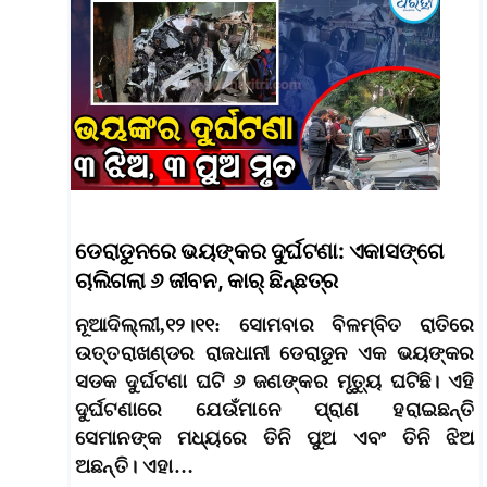
ଡେରାଡୁନରେ ଭୟଙ୍କର ଦୁର୍ଘଟଣା: ଏକାସଙ୍ଗେ
ଚାଲିଗଲା ୬ ଜୀବନ, କାର୍‌ ଛିନ୍‌ଛତ୍ର
ନୂଆଦିଲ୍ଲୀ,୧୨।୧୧: ସୋମବାର ବିଳମ୍ବିତ ରାତିରେ
ଉତ୍ତରାଖଣ୍ଡର ରାଜଧାନୀ ଡେରାଡୁନ ଏକ ଭୟଙ୍କର
ସଡକ ଦୁର୍ଘଟଣା ଘଟି ୬ ଜଣଙ୍କର ମୃତ୍ୟୁ ଘଟିଛି। ଏହି
ଦୁର୍ଘଟଣାରେ ଯେଉଁମାନେ ପ୍ରାଣ ହରାଇଛନ୍ତି
ସେମାନଙ୍କ ମଧ୍ୟରେ ତିନି ପୁଅ ଏବଂ ତିନି ଝିଅ
ଅଛନ୍ତି। ଏହା…