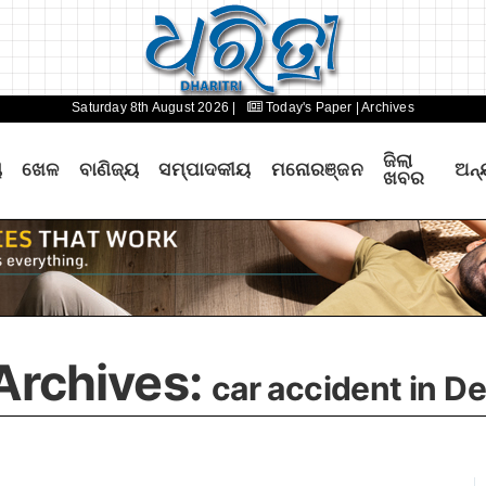
Saturday 8th August 2026 |
Today's Paper
| Archives
ଜିଲା
ୟ
ଖେଳ
ବାଣିଜ୍ୟ
ସମ୍ପାଦକୀୟ
ମନୋରଞ୍ଜନ
ଅନ୍
ଖବର
Archives:
car accident in D