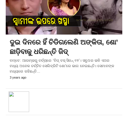
ଦୁଇ ଦିନରେ ହିଁ ଚିଡିଗଲେଣି ଅଙ୍କିତା, ଶୋ’
ଛାଡ଼ିବାକୁ ଧରିଛନ୍ତି ଜିଦ୍‌
ବମ୍ବେ: ଆରମ୍ଭରୁ ଚର୍ଚ୍ଚାରେ ‘ବିଗ୍‌ ବସ୍‌ ସିଜନ୍‌ ୧୭’। ସବୁଥର ଭଳି ଏଥର
ମଧ୍ୟ ଅନେକ ଚର୍ଚ୍ଚିତ ସେଲିବ୍ରିଟି ଶୋ’ରେ ଭାଗ ନେଇଛନ୍ତି। ସେମାନଙ୍କ
ମଧ୍ୟରେ ରହିଛନ୍ତି…
3 years ago