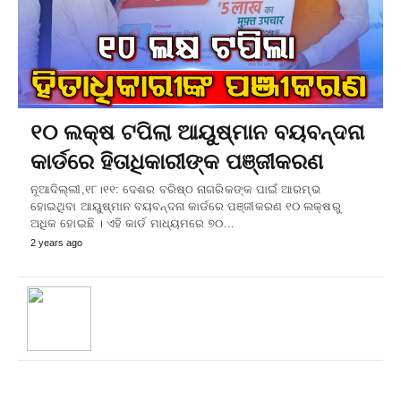
୧୦ ଲକ୍ଷ ଟପିଲା ଆୟୁଷ୍ମାନ ବୟବନ୍ଦନା
କାର୍ଡରେ ହିତାଧିକାରୀଙ୍କ ପଞ୍ଜୀକରଣ
ନୂଆଦିଲ୍ଲୀ,୧୮।୧୧: ଦେଶର ବରିଷ୍ଠ ନାଗରିକଙ୍କ ପାଇଁ ଆରମ୍ଭ
ହୋଇଥିବା ଆୟୁଷ୍ମାନ ବୟବନ୍ଦନା କାର୍ଡରେ ପଞ୍ଜୀକରଣ ୧୦ ଲକ୍ଷରୁ
ଅଧିକ ହୋଇଛି । ଏହି କାର୍ଡ ମାଧ୍ୟମରେ ୭୦…
2 years ago